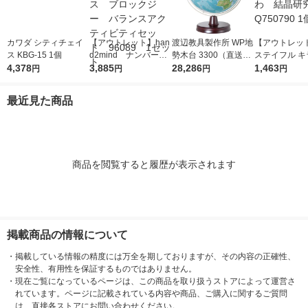
カワダ シティチェイ
【アウトレット】han
渡辺教具製作所 WP地
【アウトレッ
ス KBG-15 1個
d2mind ナンバーブ
勢木台 3300（直送
ステイフル キ
4,378
ロックス ブロックジ
3,885
品）
28,286
ふわふわ 結
1,463
円
円
円
円
ー バランスアクティ
Q750790 1個
ビティセット 96089
最近見た商品
1セット
商品を閲覧すると履歴が表示されます
掲載商品の情報について
・
掲載している情報の精度には万全を期しておりますが、その内容の正確性、
安全性、有用性を保証するものではありません。
・
現在ご覧になっているページは、この商品を取り扱うストアによって運営さ
れています。ページに記載されている内容や商品、ご購入に関するご質問
は、直接各ストアにお問い合わせください。