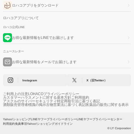
ロハコアプリをダウンロード
ロハコアプリについて
ロハコ公式LINE
お得な最新情報をLINEでお届けします
ニュースレター
お得な最新情報をメールでお届けします
Instagram
X（旧Twitter）
ご利用上の注意
LOHACOプライバシーポリシー
カスタマーハラスメントに対する基本方針
ご利用規約
アスクルのサイバーセキュリティ
特定商取引法に基づく表記
酒類販売管理者標識の掲示
古物営業法に基づく表記
医薬品の販売に関する表示
Yahoo!ショッピング
LINEヤフープライバシーポリシー
LINEヤフープライバシーセンター
利用規約
免責事項
Yahoo!ショッピングガイドライン
© LY Corporation