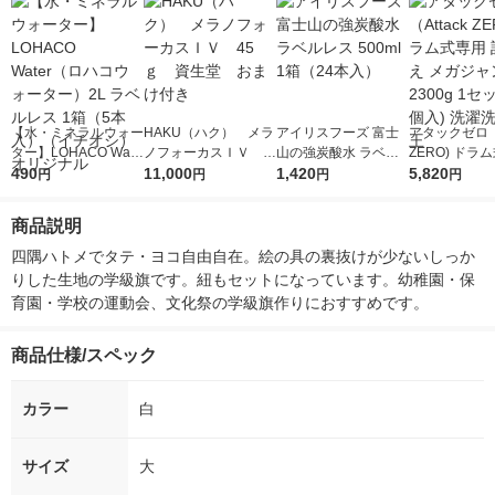
【水・ミネラルウォー
HAKU（ハク） メラ
アイリスフーズ 富士
アタックゼロ（A
ター】LOHACO Wate
ノフォーカスＩＶ 4
山の強炭酸水 ラベル
ZERO) ドラ
r（ロハコウォータ
490
5ｇ 資生堂 おまけ
11,000
レス 500ml 1箱（24
1,420
詰め替え メガ
5,820
円
円
円
円
ー）2L ラベルレス 1
付き
本入）
ボ 2300g 1
箱（5本入）（イチオ
個入) 洗濯洗剤
商品説明
シ） オリジナル
四隅ハトメでタテ・ヨコ自由自在。絵の具の裏抜けが少ないしっか
りした生地の学級旗です。紐もセットになっています。幼稚園・保
育園・学校の運動会、文化祭の学級旗作りにおすすめです。
商品仕様/スペック
カラー
白
サイズ
大