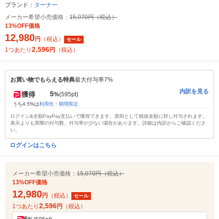
ブランド：
ターナー
メーカー希望小売価格：
15,070円（税込）
13%OFF価格
12,980
円
（税込）
セール
2,596
1つあたり
円
（税込）
お買い物でもらえる特典
最大付与率7%
内訳を見る
5
獲得
%
(595pt)
うち4.5%は
利用先・期間限定
ログイン&全額PayPay支払いで獲得できます。原則として税抜金額に対し付与されます。
表示よりも実際の付与数、付与率が少ない場合があります。詳細は内訳からご確認くださ
い。
ログインはこちら
メーカー希望小売価格：
15,070円（税込）
13%OFF価格
12,980
円
（税込）
セール
2,596
1つあたり
円
（税込）