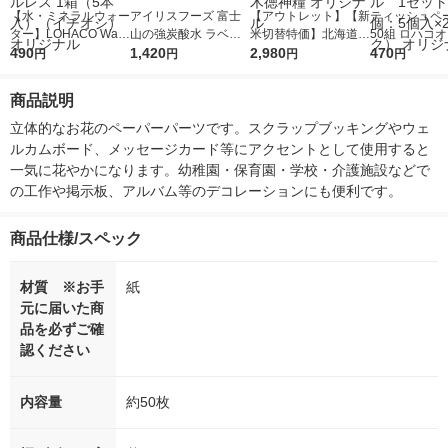
【水・ミネラルウォー
アイリスフーズ 富士
【アウトレット】【新
ティッシュペー
ター】LOHACO Wate
山の強炭酸水 ラベル
米切替特価】北海道産
50組 ロハコ
r（ロハコウォータ
490
レス 500ml 1箱（24
1,420
ななつぼし 無洗米 5k
2,980
ルソフトパッ
470
円
円
円
円
ー）2L ラベルレス 1
本入）
g 1袋 令和7年産 米 木
シュ フィオナ
箱（5本入）（イチオ
徳神糧 オリジナル
ナル 1セット
商品説明
シ） オリジナル
個：5個入×2
オリジナル
立体的なお花のペーパーパーツです。スクラップブッキングやウェ
ルカムボード、メッセージカード等にアクセントとして使用すると
一気に花やかになります。幼稚園・保育園・学校・介護施設などで
の工作や掲示板、アルバム等のデコレーションにも便利です。
商品仕様/スペック
材質 ※お手
紙
元に届いた商
品を必ずご確
認ください
内容量
約50枚