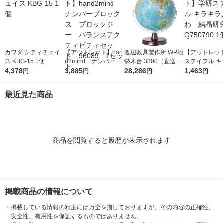
カワダ シティチェイ
【アウトレット】han
渡辺教具製作所 WP地
【アウトレッ
ス KBG-15 1個
d2mind ナンバーブ
勢木台 3300（直送
ステイフル キ
4,378
ロックス ブロックジ
3,885
品）
28,286
ふわふわ 結
1,463
円
円
円
円
ー バランスアクティ
Q750790 1個
ビティセット 96089
最近見た商品
1セット
商品を閲覧すると履歴が表示されます
掲載商品の情報について
・
掲載している情報の精度には万全を期しておりますが、その内容の正確性、
安全性、有用性を保証するものではありません。