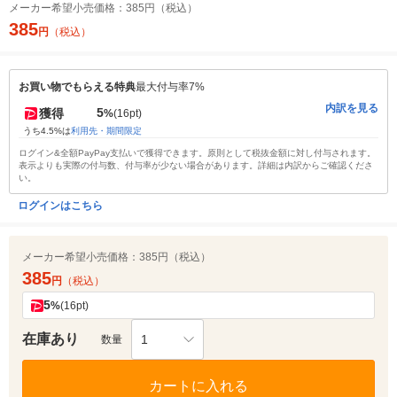
メーカー希望小売価格：
385円（税込）
385
円
（税込）
お買い物でもらえる特典
最大付与率7%
内訳を見る
5
獲得
%
(16pt)
うち4.5%は
利用先・期間限定
ログイン&全額PayPay支払いで獲得できます。原則として税抜金額に対し付与されます。
表示よりも実際の付与数、付与率が少ない場合があります。詳細は内訳からご確認くださ
い。
ログインはこちら
メーカー希望小売価格：
385円（税込）
385
円
（税込）
5
%
(16pt)
在庫あり
1
数量
カートに入れる