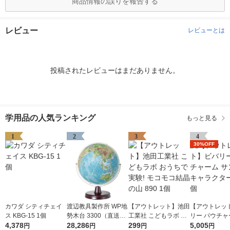
商品情報の誤りを報告する
レビュー
レビューとは
投稿されたレビューはまだありません。
学用品の人気ランキング
もっと見る
1
2
3
4
30%OFF
カワダ シティチェイ
渡辺教具製作所 WP地
【アウトレット】池田
【アウトレッ
ス KBG-15 1個
勢木台 3300（直送
工業社 こどもラボ お
リー パウチャ
4,378
品）
28,286
うちで実験! モコモコ
299
ンリオキャラ
5,005
円
円
円
円