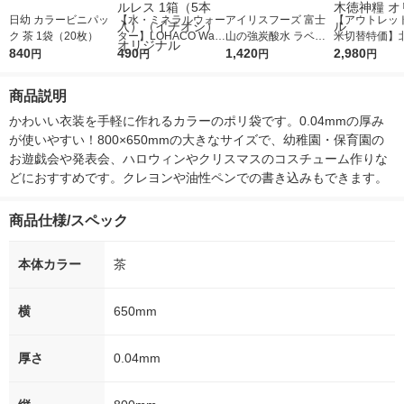
日幼 カラービニパッ
【水・ミネラルウォー
アイリスフーズ 富士
【アウトレッ
ク 茶 1袋（20枚）
ター】LOHACO Wate
山の強炭酸水 ラベル
米切替特価】
840
r（ロハコウォータ
490
レス 500ml 1箱（24
1,420
ななつぼし 無洗
2,980
円
円
円
円
ー）2L ラベルレス 1
本入）
g 1袋 令和7年
箱（5本入）（イチオ
徳神糧 オリジ
商品説明
シ） オリジナル
かわいい衣装を手軽に作れるカラーのポリ袋です。0.04mmの厚み
が使いやすい！800×650mmの大きなサイズで、幼稚園・保育園の
お遊戯会や発表会、ハロウィンやクリスマスのコスチューム作りな
どにおすすめです。クレヨンや油性ペンでの書き込みもできます。
商品仕様/スペック
本体カラー
茶
横
650mm
厚さ
0.04mm