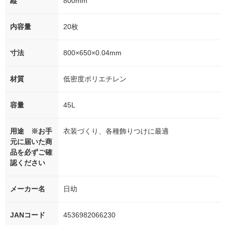
縦
800mm
内容量
20枚
寸法
800×650×0.04mm
材質
低密度ポリエチレン
容量
45L
用途 ※お手
衣装づくり、各種飾りつけに最適
元に届いた商
品を必ずご確
認ください
メーカー名
日幼
JANコード
4536982066230