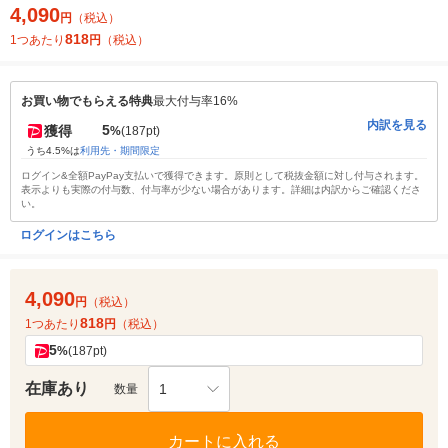
4,090
円
（税込）
818
1つあたり
円
（税込）
お買い物でもらえる特典
最大付与率16%
内訳を見る
5
獲得
%
(187pt)
うち4.5%は
利用先・期間限定
ログイン&全額PayPay支払いで獲得できます。原則として税抜金額に対し付与されます。
表示よりも実際の付与数、付与率が少ない場合があります。詳細は内訳からご確認くださ
い。
ログインはこちら
4,090
円
（税込）
818
1つあたり
円
（税込）
5
%
(187pt)
在庫あり
1
数量
カートに入れる