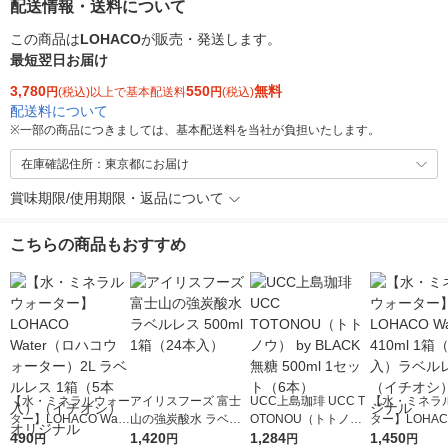
配送情報・送料について
この商品は
LOHACO
が販売・発送します。
最短翌日お届け
3,780
550
無料
円
(税込)以上で基本配送料
円
(税込)
配送料について
※
一部の商品につきましては、基本配送料を当社が負担いたします。
在庫確認住所：東京都にお届け
賞味期限/使用期限・返品について
こちらの商品もおすすめ
【水・ミネラルウォー
アイリスフーズ 富士
UCC上島珈琲 UCC T
【水・ミネラ
ター】LOHACO Wate
山の強炭酸水 ラベル
OTONOU（トトノ
ター】LOHACO
r（ロハコウォータ
490
レス 500ml 1箱（24
1,420
ウ） by BLACK無糖 5
1,284
r 410ml 1箱
1,450
円
円
円
円