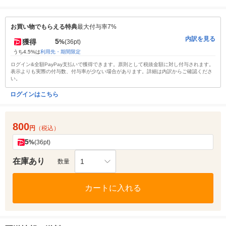
お買い物でもらえる特典
最大付与率7%
内訳を見る
5
獲得
%
(36pt)
うち4.5%は
利用先・期間限定
ログイン&全額PayPay支払いで獲得できます。原則として税抜金額に対し付与されます。
表示よりも実際の付与数、付与率が少ない場合があります。詳細は内訳からご確認くださ
い。
ログインはこちら
800
円
（税込）
5
%
(36pt)
在庫あり
1
数量
カートに入れる