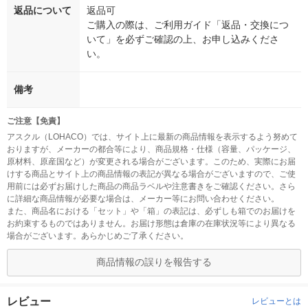
返品について
返品可
ご購入の際は、ご利用ガイド「返品・交換につ
いて」を必ずご確認の上、お申し込みくださ
い。
備考
ご注意【免責】
アスクル（LOHACO）では、サイト上に最新の商品情報を表示するよう努めて
おりますが、メーカーの都合等により、商品規格・仕様（容量、パッケージ、
原材料、原産国など）が変更される場合がございます。このため、実際にお届
けする商品とサイト上の商品情報の表記が異なる場合がございますので、ご使
用前には必ずお届けした商品の商品ラベルや注意書きをご確認ください。さら
に詳細な商品情報が必要な場合は、メーカー等にお問い合わせください。
また、商品名における「セット」や「箱」の表記は、必ずしも箱でのお届けを
お約束するものではありません。お届け形態は倉庫の在庫状況等により異なる
場合がございます。あらかじめご了承ください。
商品情報の誤りを報告する
レビュー
レビューとは