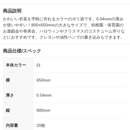
ー）2L ラベルレス 1
本入）
00ml 1セット（6本）
入）ラベルレ
箱（5本入）（イチオ
オシ） オリジ
商品説明
シ） オリジナル
かわいい衣装を手軽に作れるカラーのポリ袋です。0.04mmの厚み
が使いやすい！800×650mmの大きなサイズで、幼稚園・保育園の
お遊戯会や発表会、ハロウィンやクリスマスのコスチューム作りな
どにおすすめです。クレヨンや油性ペンでの書き込みもできます。
商品仕様/スペック
本体カラー
白
横
650mm
厚さ
0.04mm
縦
800mm
内容量
20枚