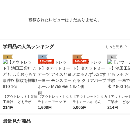
投稿されたレビューはまだありません。
学用品の人気ランキング
もっと見る
1
2
3
4
39%OFF
30%OFF
【アウトレット】池田
【アウトレット】タカ
【アウトレット】タカ
【アウトレッ
工業社 こどもラボ お
ラトミーアーツ アイ
ラトミー ぷにるんず
工業社 こども
うちで事件!? 指紋を
214
スだヨーヨー モンス
1,609
ぷにすたる クリアパ
5,005
うちで実験! 
214
円
円
円
円
採取! 810 1個
ターボール M759956
ープル 1個
る水!? 800 1
1個
最近見た商品