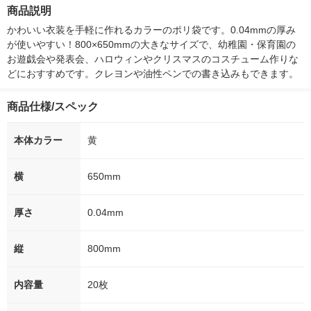
箱（5本入）（イチオ
オシ） オリジ
商品説明
シ） オリジナル
かわいい衣装を手軽に作れるカラーのポリ袋です。0.04mmの厚み
が使いやすい！800×650mmの大きなサイズで、幼稚園・保育園の
お遊戯会や発表会、ハロウィンやクリスマスのコスチューム作りな
どにおすすめです。クレヨンや油性ペンでの書き込みもできます。
商品仕様/スペック
本体カラー
黄
横
650mm
厚さ
0.04mm
縦
800mm
内容量
20枚