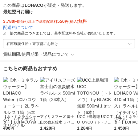
この商品は
LOHACO
が販売・発送します。
最短翌日お届け
3,780
550
無料
円
(税込)以上で基本配送料
円
(税込)
配送料について
※
一部の商品につきましては、基本配送料を当社が負担いたします。
在庫確認住所：東京都にお届け
賞味期限/使用期限・返品について
こちらの商品もおすすめ
【水・ミネラルウォー
アイリスフーズ 富士
UCC上島珈琲 UCC T
【水・ミネラ
ター】LOHACO Wate
山の強炭酸水 ラベル
OTONOU（トトノ
ター】LOHACO
r（ロハコウォータ
490
レス 500ml 1箱（24
1,420
ウ） by BLACK無糖 5
1,284
r 410ml 1箱
1,450
円
円
円
円
ー）2L ラベルレス 1
本入）
00ml 1セット（6本）
入）ラベルレ