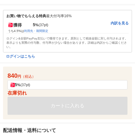
お買い物でもらえる特典
最大付与率16%
内訳を見る
5
獲得
%
(37pt)
うち4.5%は
利用先・期間限定
ログイン&全額PayPay支払いで獲得できます。原則として税抜金額に対し付与されます。
表示よりも実際の付与数、付与率が少ない場合があります。詳細は内訳からご確認くださ
い。
ログインはこちら
840
円
（税込）
5
%
(37pt)
在庫切れ
カートに入れる
配送情報・送料について