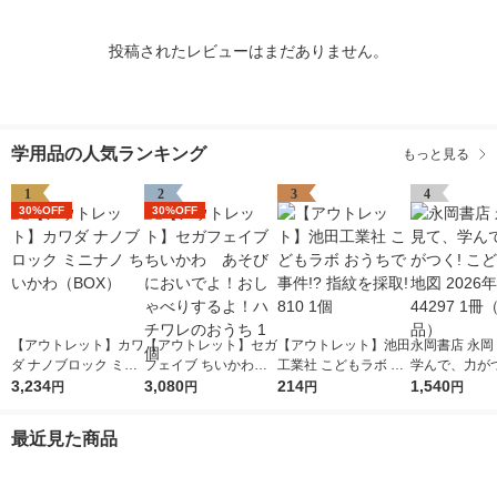
投稿されたレビューはまだありません。
学用品の人気ランキング
もっと見る
1
2
3
4
30%OFF
30%OFF
【アウトレット】カワ
【アウトレット】セガ
【アウトレット】池田
永岡書店 永岡
ダ ナノブロック ミニ
フェイブ ちいかわ
工業社 こどもラボ お
学んで、力がつ
ナノ ちいかわ（BO
3,234
あそびにおいでよ！お
3,080
うちで事件!? 指紋を
214
ども日本地図 2
1,540
円
円
円
円
X）
しゃべりするよ！ハチ
採取! 810 1個
版 44297 1
ワレのおうち 1個
品）
最近見た商品