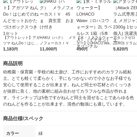
【アウトレット】アガ
HAKU（ハク） メラ
【水・ミネラルウォー
アタックゼロ（A
ツマ ねんDo！はじめ
ノフォーカスＩＶ 4
ター】LOHACO Wate
ZERO) ドラ
てのねんどセットおか
1,183
5ｇ 資生堂 おまけ
11,000
r（ロハコウォータ
490
詰め替え メガ
5,820
円
円
円
円
たづけボックスつき 1
付き
ー）2L ラベルレス 1
ボ 2300g 1
セット
箱（5本入）（イチオ
個入) 洗濯洗剤
商品説明
シ） オリジナル
幼稚園・保育園・学校の粘土遊び、工作におすすめのカラフル紙粘
土。とても軽くて柔らかく、手にもつかないので小さなお子様でも
安心して使用することが出来ます。ねんど同士や芯材とのくっつき
が抜群に良く、他の素材に組み合わせてカラフルな作品が作れま
す。ラインナップは5色ですがねんど同士を混ぜることであらゆる色
のねんどを作ることが出来ます。混色の勉強にも適しています。
商品仕様/スペック
カラー
緑