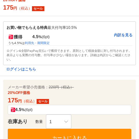
20%OFF価格
175
円
（税込）
セール
お買い物でもらえる特典
最大付与率10.5%
内訳を見る
4.5
獲得
%
(6pt)
うち4.5%は
利用先・期間限定
ログイン&全額PayPay支払いで獲得できます。原則として税抜金額に対し付与されます。
表示よりも実際の付与数、付与率が少ない場合があります。詳細は内訳からご確認くださ
い。
ログインはこちら
メーカー希望小売価格：
220円（税込）
20%OFF価格
175
円
（税込）
セール
4.5
%
(6pt)
在庫あり
1
数量
カートに入れる