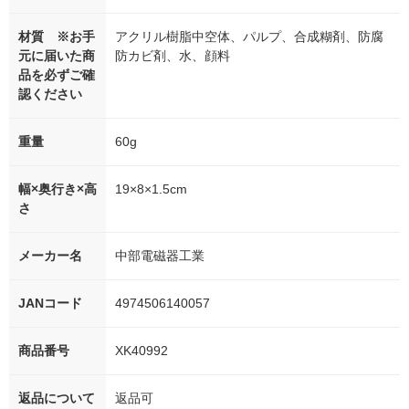
材質 ※お手
アクリル樹脂中空体、パルプ、合成糊剤、防腐
元に届いた商
防カビ剤、水、顔料
品を必ずご確
認ください
重量
60g
幅×奥行き×高
19×8×1.5cm
さ
メーカー名
中部電磁器工業
JANコード
4974506140057
商品番号
XK40992
返品について
返品可