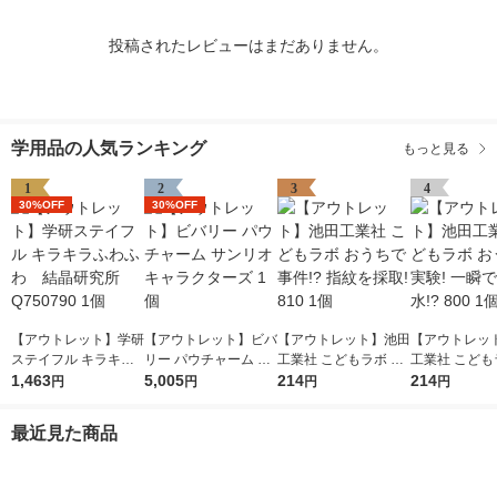
投稿されたレビューはまだありません。
学用品の人気ランキング
もっと見る
1
2
3
4
30%OFF
30%OFF
【アウトレット】学研
【アウトレット】ビバ
【アウトレット】池田
【アウトレッ
ステイフル キラキラ
リー パウチャーム サ
工業社 こどもラボ お
工業社 こども
ふわふわ 結晶研究所
1,463
ンリオキャラクターズ
5,005
うちで事件!? 指紋を
214
うちで実験! 
214
円
円
円
円
Q750790 1個
1個
採取! 810 1個
る水!? 800 1
最近見た商品