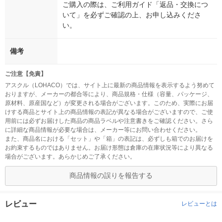
ご購入の際は、ご利用ガイド「返品・交換につ
いて」を必ずご確認の上、お申し込みくださ
い。
備考
ご注意【免責】
アスクル（LOHACO）では、サイト上に最新の商品情報を表示するよう努めて
おりますが、メーカーの都合等により、商品規格・仕様（容量、パッケージ、
原材料、原産国など）が変更される場合がございます。このため、実際にお届
けする商品とサイト上の商品情報の表記が異なる場合がございますので、ご使
用前には必ずお届けした商品の商品ラベルや注意書きをご確認ください。さら
に詳細な商品情報が必要な場合は、メーカー等にお問い合わせください。
また、商品名における「セット」や「箱」の表記は、必ずしも箱でのお届けを
お約束するものではありません。お届け形態は倉庫の在庫状況等により異なる
場合がございます。あらかじめご了承ください。
商品情報の誤りを報告する
レビュー
レビューとは