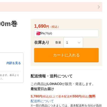
00m巻
1,690
円
（税込）
5
%
(76pt)
在庫あり
1
数量
カートに入れる
内訳を見る
されます。表示より
配送情報・送料について
い。
この商品は
LOHACO
が販売・発送します。
最短翌日お届け
3,780
550
無料
円
(税込)以上で基本配送料
円
(税込)
配送料について
※
一部の商品につきましては、基本配送料を当社が負担