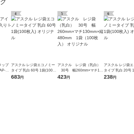
ング
4
5
6
ラップ
アスクル レジ袋エコノミー
アスクル レジ袋（乳白）
アスクル レジ袋
AP-HT
タイプ 乳白 60号 1袋(100枚
30号 幅260mm×マチ130
タイプ 乳白 20号 1
入) オリジナル
mm×縦480mm 1袋（100
入) オリジナル
683
423
238
円
円
円
枚入） オリジナル