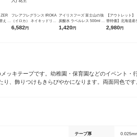
 ZER
フレアフレグランス IROKA
アイリスフーズ 富士山の強
【アウトレット】
替え メ
（イロカ） ネイキッドリリ
炭酸水 ラベルレス 500ml 1
替特価】北海道産
セット
ーの香り 柔軟剤 詰め替え 超
箱（24本入）
し 無洗米 5kg 1
6,582
1,420
2,980
円
円
円
王
特大 1200ml 1セット（5個
米 木徳神糧 オリ
入) 花王
きのメッキテープです。幼稚園・保育園などのイベント・
たり、飾りつけもきらびやかになります。両面同色です
テープ厚
0.025m