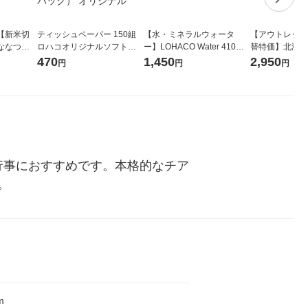
【新米切
ティッシュペーパー 150組
【水・ミネラルウォータ
【アウトレット
ななつぼ
ロハコオリジナルソフトパ
ー】LOHACO Water 410ml
替特価】北海道
袋 令和7年産
ックティッシュ フィオナ オ
1箱（20本入）ラベルレス
し 精白米 5kg
470
1,450
2,950
円
円
円
ジナル
リジナル 1セット（10個：
（イチオシ） オリジナル
米 木徳神糧 オ
5個入×2パック） オリジナ
ル
行事におすすめです。本格的なチア
。
m