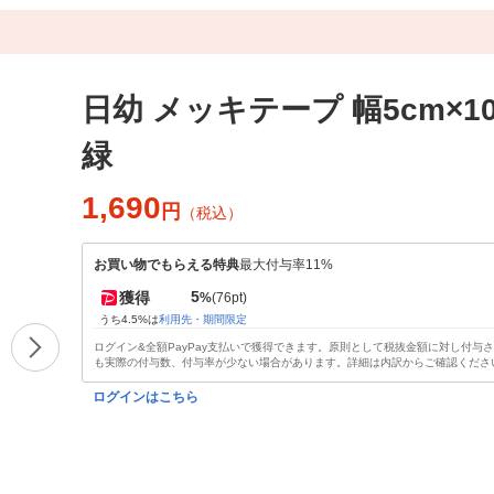
日幼 メッキテープ 幅5cm×1
緑
1,690
円
（税込）
お買い物でもらえる特典
最大付与率11%
5
獲得
%
(76pt)
うち4.5%は
利用先・期間限定
ログイン&全額PayPay支払いで獲得できます。原則として税抜金額に対し付与
も実際の付与数、付与率が少ない場合があります。詳細は内訳からご確認くださ
ログインはこちら