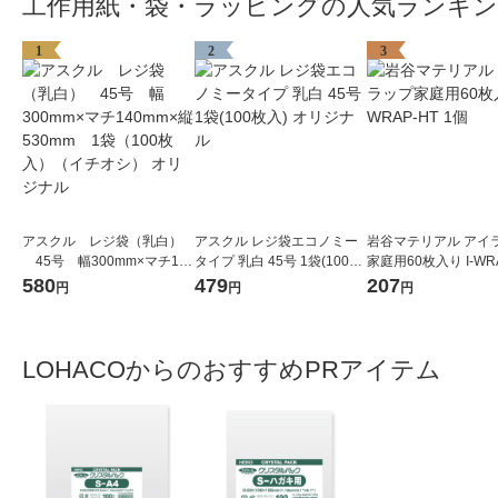
工作用紙・袋・ラッピングの人気ランキ
1
2
3
アスクル レジ袋（乳白）
アスクル レジ袋エコノミー
岩谷マテリアル アイ
45号 幅300mm×マチ140
タイプ 乳白 45号 1袋(100枚
家庭用60枚入り I-WR
mm×縦530mm 1袋（100
入) オリジナル
1個
580
479
207
円
円
円
枚入）（イチオシ） オリジ
ナル
LOHACOからのおすすめPRアイテム