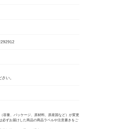
2292912
ださい。
様（容量、パッケージ、原材料、原産国など）が変更
は必ずお届けした商品の商品ラベルや注意書きをご