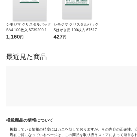
シモジマ クリスタルパック
シモジマ クリスタルパック
SA4 100枚入 6739200 1袋
Sはがき用 100枚入 675170
(100枚入)
0 1袋(100枚入)
1,160
427
円
円
最近見た商品
掲載商品の情報について
・
掲載している情報の精度には万全を期しておりますが、その内容の正確性、
・
現在ご覧になっているページは、この商品を取り扱うストアによって運営さ