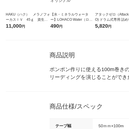
HAKU（ハク） メラノフォ
【水・ミネラルウォータ
アタックゼロ（Attack
ーカスＩＶ 45ｇ 資生
ー】LOHACO Water（ロハ
O) ドラム式専用 詰め
堂 おまけ付き
コウォーター）2L ラベルレ
ガジャンボ 2300g 1
11,000
490
5,820
円
円
円
ス 1箱（5本入）（イチオ
（2個入) 洗濯洗剤 花
シ） オリジナル
商品説明
ポンポン作りに使える100m巻
リーディングを演じることができ
商品仕様/スペック
テープ幅
50ｍｍ×100m