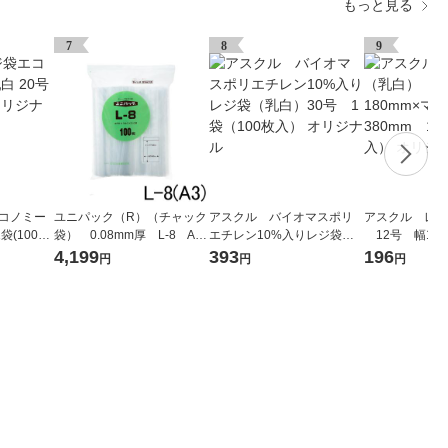
もっと見る
7
8
9
エコノミー
ユニパック（R）（チャック
アスクル バイオマスポリ
アスクル レジ
袋(100枚
袋） 0.08mm厚 L-8 A3
エチレン10%入りレジ袋
12号 幅180
340×480mm 1袋（100
（乳白）30号 1袋（100枚
mm×縦380mm
4,199
393
196
円
円
円
枚入） 生産日本社 セイ
入） オリジナル
枚入） オリ
ニチ