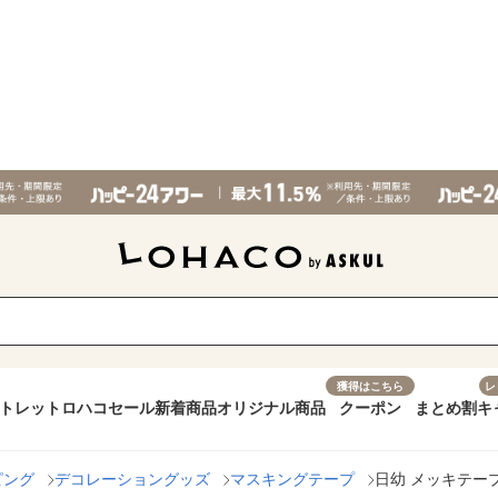
獲得はこちら
レ
トレット
ロハコセール
新着商品
オリジナル商品
クーポン
まとめ割
キ
ピング
デコレーショングッズ
マスキングテープ
日幼 メッキテープ 