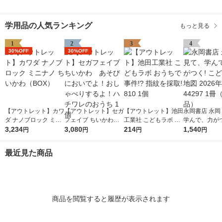
学用品の人気ランキング
もっと見る
1
2
3
4
30%OFF
30%OFF
【アウトレット】カワ
【アウトレット】セガ
【アウトレット】池田
永岡書店 永岡
ダ ナノブロック ミニ
フェイブ ちいかわ
工業社 こどもラボ お
学んで、力がつ
ナノ ちいかわ（BO
3,234
あそびにおいでよ！お
3,080
うちで事件!? 指紋を
214
ども日本地図 2
1,540
円
円
円
円
X）
しゃべりするよ！ハチ
採取! 810 1個
版 44297 1
ワレのおうち 1個
品）
最近見た商品
商品を閲覧すると履歴が表示されます