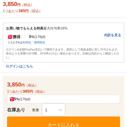
3,850
円
（税込）
385
1つあたり
円
（税込）
お買い物でもらえる特典
最大付与率16%
内訳を見る
5
獲得
%
(176pt)
うち4.5%は
利用先・期間限定
ログイン&全額PayPay支払いで獲得できます。原則として税抜金額に対し付与されます。
表示よりも実際の付与数、付与率が少ない場合があります。詳細は内訳からご確認くださ
い。
ログインはこちら
3,850
円
（税込）
385
1つあたり
円
（税込）
5
%
(176pt)
在庫あり
1
数量
カートに入れる