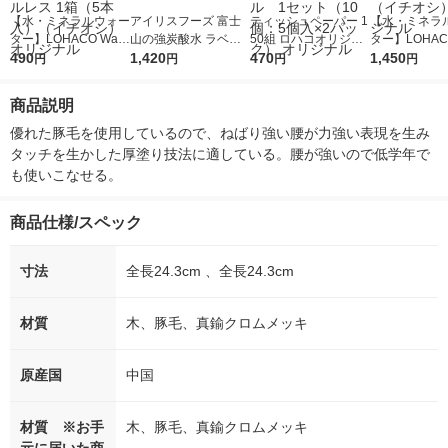
【水・ミネラルウォー
アイリスフーズ 富士
ティッシュペーパー 1
【水・ミネラ
ター】LOHACO Wate
山の強炭酸水 ラベル
50組 ロハコオリジナ
ター】LOHACO
r（ロハコウォータ
490
レス 500ml 1箱（24
1,420
ルソフトパックティッ
470
r 410ml 1箱
1,450
円
円
円
円
ー）2L ラベルレス 1
本入）
シュ フィオナ オリジ
入）ラベルレ
箱（5本入）（イチオ
ナル 1セット（10
オシ） オリジ
商品説明
シ） オリジナル
個：5個入×2パック）
オリジナル
優れた豚毛を使用しているので、ねばり強い腰が力強い表現を生み
タッチを生かした厚塗り技法に適している。腰が強いので低学年で
も使いこなせる。
商品仕様/スペック
寸法
全長24.3cm 、全長24.3cm
材質
木、豚毛、真鍮クロムメッキ
原産国
中国
材質 ※お手
木、豚毛、真鍮クロムメッキ