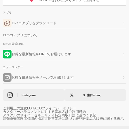
LOHACOをお気に入りストアに登録する
アプリ
ロハコアプリをダウンロード
ロハコアプリについて
ロハコ公式LINE
お得な最新情報をLINEでお届けします
ニュースレター
お得な最新情報をメールでお届けします
Instagram
X（旧Twitter）
ご利用上の注意
LOHACOプライバシーポリシー
カスタマーハラスメントに対する基本方針
ご利用規約
アスクルのサイバーセキュリティ
特定商取引法に基づく表記
酒類販売管理者標識の掲示
古物営業法に基づく表記
医薬品の販売に関する表示