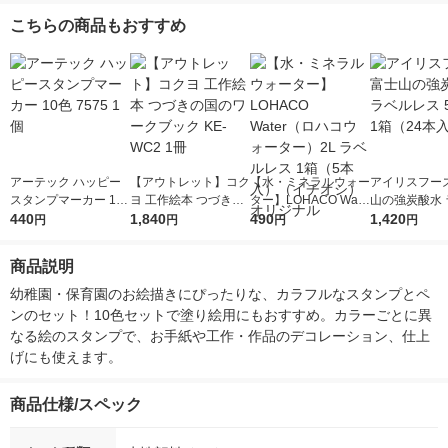
こちらの商品もおすすめ
アーテック ハッピー
【アウトレット】コク
【水・ミネラルウォー
アイリスフーズ
スタンプマーカー 10
ヨ 工作絵本 つづきの
ター】LOHACO Wate
山の強炭酸水 
色 7575 1個
440
国のワークブック KE-
1,840
r（ロハコウォータ
490
レス 500ml 1
1,420
円
円
円
円
WC2 1冊
ー）2L ラベルレス 1
本入）
箱（5本入）（イチオ
商品説明
シ） オリジナル
幼稚園・保育園のお絵描きにぴったりな、カラフルなスタンプとペ
ンのセット！10色セットで塗り絵用にもおすすめ。カラーごとに異
なる絵のスタンプで、お手紙や工作・作品のデコレーション、仕上
げにも使えます。
商品仕様/スペック