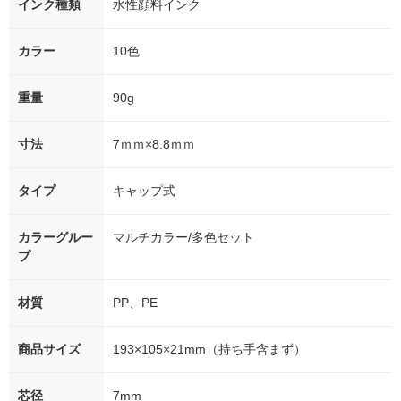
インク種類
水性顔料インク
カラー
10色
重量
90g
寸法
7ｍｍ×8.8ｍｍ
タイプ
キャップ式
カラーグルー
マルチカラー/多色セット
プ
材質
PP、PE
商品サイズ
193×105×21mm（持ち手含まず）
芯径
7mm