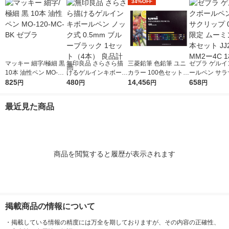
34%OFF
マッキー 細字/極細 黒
無印良品 さらさら描
三菱鉛筆 色鉛筆 ユニ
ゼブラ ゲルイ
10本 油性ペン MO-12
けるゲルインキボール
カラー 100色セット U
ールペン サラ
0-MC-BK ゼブラ
825
ペン ノック式 0.5mm
480
C100CN2 1セット
14,456
ップ 0.5mm 
658
円
円
円
円
ブルーブラック 1セッ
（直送品）
ミン 黒4本セッ
ト（4本） 良品計画
9ーMM2ー4C
最近見た商品
商品を閲覧すると履歴が表示されます
掲載商品の情報について
・
掲載している情報の精度には万全を期しておりますが、その内容の正確性、