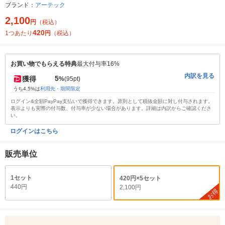
ブランド：
アーテック
2,100
円
（税込）
420
1つあたり
円
（税込）
お買い物でもらえる特典
最大付与率16%
内訳を見る
5
獲得
%
(95pt)
うち4.5%は
利用先・期間限定
ログイン&全額PayPay支払いで獲得できます。原則として税抜金額に対し付与されます。
表示よりも実際の付与数、付与率が少ない場合があります。詳細は内訳からご確認くださ
い。
ログインはこちら
販売単位
1セット
420円×5セット
440円
2,100円
お得