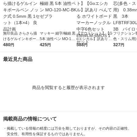
無印良品 さらさら描
マッキー 細字/極細 黒
【アウトレット】【G
フリクション
けるゲルインキボール
5本 油性ペン MO-120
oエシカル】訳あり ぺ
色・スリム用) 
ペン ノック式 0.5mm
480
-MC-BK ゼブラ
425
んてる ホワイトボー
588
mm 黒 3本 
327
円
円
円
円
黒 1セット（1本×4）
ドマーカーノックル中
RF30UF-3
良品計画
字6色セット EMWLM-
ット
最近見た商品
6MOS 1セット
商品を閲覧すると履歴が表示されます
掲載商品の情報について
・
掲載している情報の精度には万全を期しておりますが、その内容の正確性、
安全性、有用性を保証するものではありません。