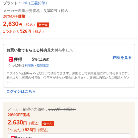
ブランド：
uni（三菱鉛筆）
メーカー希望小売価格：
3,300円（税込）
20%OFF価格
2,630
円
（税込）
セール
526
1つあたり
円
（税込）
お買い物でもらえる特典
最大付与率11%
内訳を見る
5
獲得
%
(119pt)
うち4.5%は
利用先・期間限定
ログイン&全額PayPay支払いで獲得できます。原則として税抜金額に対し付与されます。
表示よりも実際の付与数、付与率が少ない場合があります。詳細は内訳からご確認くださ
い。
ログインはこちら
メーカー希望小売価格：
3,300円（税込）
20%OFF価格
2,630
円
（税込）
セール
526
1つあたり
円
（税込）