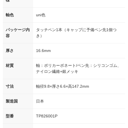
様
軸色
uni色
パッケージ内
タッチペン1本（キャップに予備ペン先1個つ
容
き）
厚さ
16.6mm
材質
軸：ポリカーボネート/ペン先：シリコンゴム、
ナイロン繊維+銀メッキ
寸法
軸径9.8×厚さ6.6×高147.2mm
製造国
日本
型番
TP826001P