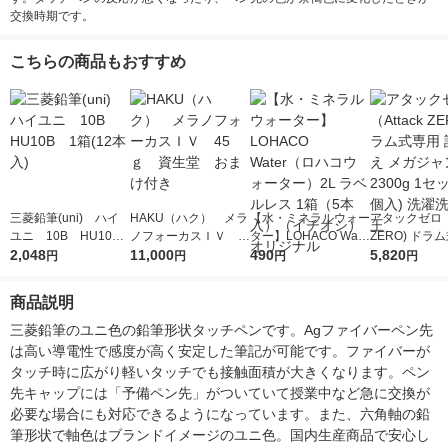
交換時期です。
こちらの商品もおすすめ
三菱鉛筆(uni) ハイ
HAKU（ハク） メラ
【水・ミネラルウォー
アタックゼロ（A
ユニ 10B HU10B
ノフォーカスＩＶ 4
ター】LOHACO Wate
ZERO) ドラ
1箱(12本入)
2,048
5ｇ 資生堂 おまけ
11,000
r（ロハコウォータ
490
詰め替え メガ
5,820
円
円
円
円
付き
ー）2L ラベルレス 1
ボ 2300g 1
箱（5本入）（イチオ
個入) 洗濯洗剤
商品説明
シ） オリジナル
三菱鉛筆のユニ色の鉛筆形状タッチペンです。Agファイバーペン先
は高い導電性で感度が高く安定した筆記が可能です。ファイバーが
タッチ時に広がり軽いタッチでも接触面積が大きくなります。ペン
先キャップには「予備ペン先」がついていて授業中など急に交換が
必要な場合にも対応できるようになっています。また、六角軸の鉛
筆形状で軸色はブランドイメージのユニ色。国内生産商品で安心し