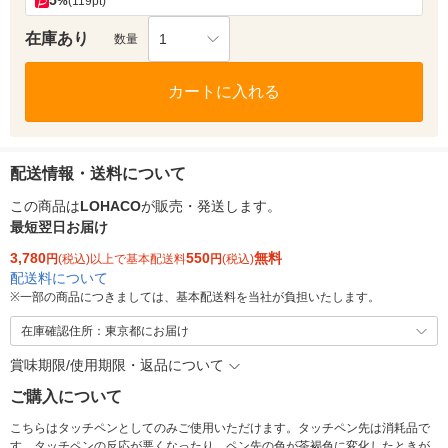
5
%
(119pt)
在庫あり
1
数量
カートに入れる
配送情報・送料について
この商品は
LOHACO
が販売・発送します。
最短翌日お届け
3,780
550
無料
円
(税込)以上で基本配送料
円
(税込)
配送料について
※
一部の商品につきましては、基本配送料を当社が負担いたします。
在庫確認住所：東京都にお届け
賞味期限/使用期限・返品について
ご購入について
こちらはタッチペンとしてのみご使用いただけます。タッチペン先は消耗品で
す。タッチペンの反応が悪くなったり、ペン先の色が茶褐色に変化したときが