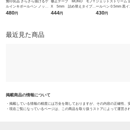
無印良品 さらさら描けるゲ
修正テープ MONO モノY
ジェットストリーム 
ルインキボールペン ノック
X 5mm 詰め替えタイプ
ールペン 0.5mm 黒イ
式 0.5mm 黒 1セット（1本×
カートリッジ CT-YR5 2
スクル限定ミント・
480
444
430
円
円
円
4） 良品計画
個 トンボ鉛筆
軸 3本 SXN-150-05
筆uni オリジナル
最近見た商品
掲載商品の情報について
・
掲載している情報の精度には万全を期しておりますが、その内容の正確性、
・
現在ご覧になっているページは、この商品を取り扱うストアによって運営さ