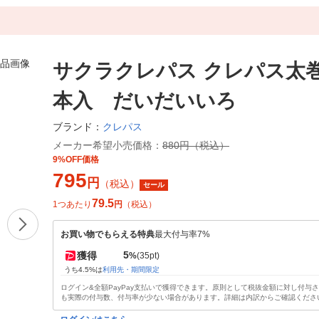
サクラクレパス クレパス太巻
本入 だいだいいろ
クレパス
ブランド：
メーカー希望小売価格：
880円（税込）
9%OFF価格
795
円
（税込）
セール
79.5
1つあたり
円
（税込）
お買い物でもらえる特典
最大付与率7%
5
獲得
%
(35pt)
うち4.5%は
利用先・期間限定
ログイン&全額PayPay支払いで獲得できます。原則として税抜金額に対し付与
も実際の付与数、付与率が少ない場合があります。詳細は内訳からご確認くださ