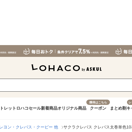
獲得はこちら
レ
トレット
ロハコセール
新着商品
オリジナル商品
クーポン
まとめ割
キ
レヨン・クレパス・クーピー 他
サクラクレパス クレパス太巻単色1