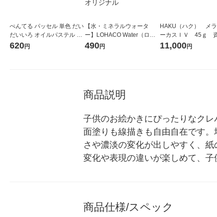
ぺんてる パッセル 単色 だい
【水・ミネラルウォータ
HAKU（ハク） メ
だいいろ オイルパステル 10
ー】LOHACO Water（ロハ
ーカスＩＶ 45ｇ 
個 GHPAT03R
コウォーター）2L ラベルレ
堂 おまけ付き
620
490
11,000
円
円
円
ス 1箱（5本入）（イチオ
シ） オリジナル
商品説明
子供のお絵かきにぴったりなクレ
面塗りも線描きも自由自在です。
さや濃淡の変化が出しやすく、紙
変化や表現の違いが楽しめて、子
商品仕様/スペック