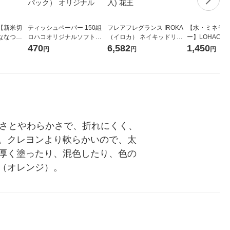
【新米切
ティッシュペーパー 150組
フレアフレグランス IROKA
【水・ミネラル
ななつぼ
ロハコオリジナルソフトパ
（イロカ） ネイキッドリリ
ー】LOHACO Wa
袋 令和7年産
ックティッシュ フィオナ オ
ーの香り 柔軟剤 詰め替え 超
1箱（20本入
470
6,582
1,450
円
円
円
ジナル
リジナル 1セット（10個：
特大 1200ml 1セット（5個
（イチオシ） 
5個入×2パック） オリジナ
入) 花王
ル
太さとやわらかさで、折れにくく、
。クレヨンより軟らかいので、太
厚く塗ったり、混色したり、色の
（オレンジ）。