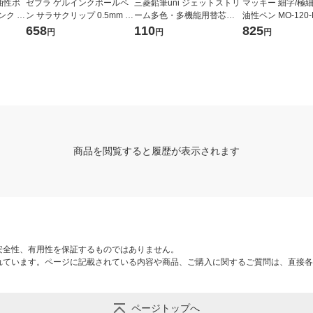
油性ボ
ゼブラ ゲルインクボールペ
三菱鉛筆uni ジェットストリ
マッキー 細字/極細 
ンク ア
ン サラサクリップ 0.5mm 限
ーム多色・多機能用替芯
油性ペン MO-120-
ピンク
定 ムーミン 黒4本セット JJ2
紙パッケージ 0.5ｍｍ 黒
ブラ
658
110
825
円
円
円
 三菱鉛
9ーMM2ー4C 1枚
SXR8005K.24 1本
商品を閲覧すると履歴が表示されます
安全性、有用性を保証するものではありません。
れています。ページに記載されている内容や商品、ご購入に関するご質問は、直接各
ページトップへ