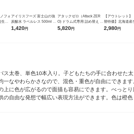
ラノフォ
アイリスフーズ 富士山の強
アタックゼロ（Attack ZER
【アウトレット】
資生
炭酸水 ラベルレス 500ml 1
O) ドラム式専用 詰め替え メ
替特価】北海道産
箱（24本入）
ガジャンボ 2300g 1セット
し 無洗米 5kg 1
1,420
5,820
2,980
円
円
円
（2個入) 洗濯洗剤 花王
米 木徳神糧 オリ
パス太巻、単色10本入り。子どもたちの手に合わせた
均一なやわらかさなので、混色・重色が自由にできます
の上に色が広がるので面描も容易にできます。べっとり
供の自由な発想で幅広い表現方法ができます。色は橙色