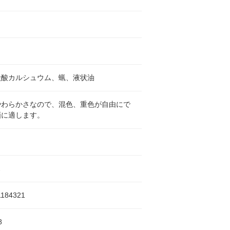
り
炭酸カルシュウム、蝋、液状油
やわらかさなので、混色、重色が自由にで
画に適します。
ス
1184321
8