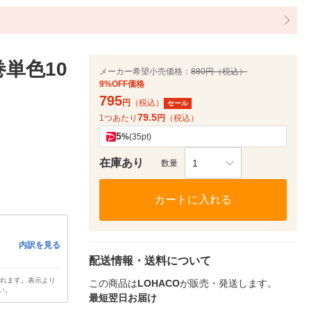
単色10
メーカー希望小売価格：
880円（税込）
9%OFF価格
795
円
（税込）
セール
79.5
1つあたり
円
（税込）
5
%
(35pt)
在庫あり
1
数量
カートに入れる
内訳を見る
配送情報・送料について
されます。表示より
この商品は
LOHACO
が販売・発送します。
い。
最短翌日お届け