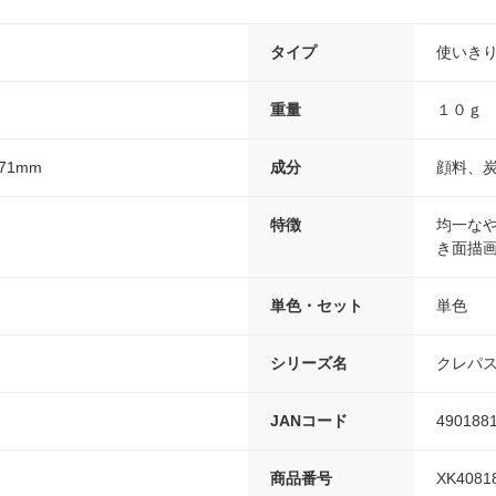
タイプ
使いき
重量
１０ｇ
71mm
成分
顔料、
特徴
均一な
き面描
単色・セット
単色
シリーズ名
クレパ
JANコード
490188
商品番号
XK4081