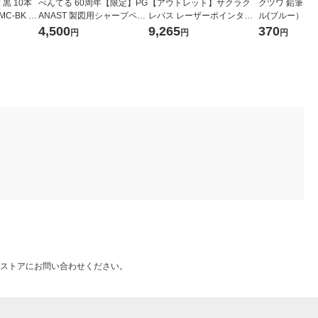
黒 10本
ぺんてる 60周年【限定】PG
【アウトレット】サクラク
クツワ 鉛筆け
MC-BK ゼ
ANAST 製図用シャープペン
レパス レーザーポインター
ル(ブルー） RS0
シル 3本 1セット
RX-10GSN 緑色レーザー ペ
4,500
9,265
370
円
円
円
ン型 防水防塵IP65 1個 屋
外利用可能 現場作業
ストアにお問い合わせください。