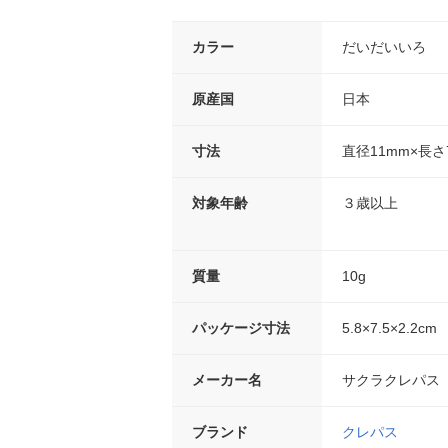
カラー
だいだいいろ
原産国
日本
寸法
直径11mm×長さ
対象年齢
３歳以上
質量
10g
パッケージ寸法
5.8×7.5×2.2cm
メーカー名
サクラクレパス
ブランド
クレパス