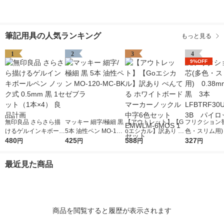
筆記用具の人気ランキング
もっと見る
1
2
3
4
9%OFF
無印良品 さらさら描
マッキー 細字/極細 黒
【アウトレット】【G
フリクション
けるゲルインキボール
5本 油性ペン MO-120
oエシカル】訳あり ぺ
色・スリム用) 
ペン ノック式 0.5mm
480
-MC-BK ゼブラ
425
んてる ホワイトボー
588
mm 黒 3本 
327
円
円
円
円
黒 1セット（1本×4）
ドマーカーノックル中
RF30UF-3
良品計画
字6色セット EMWLM-
ット
最近見た商品
6MOS 1セット
商品を閲覧すると履歴が表示されます