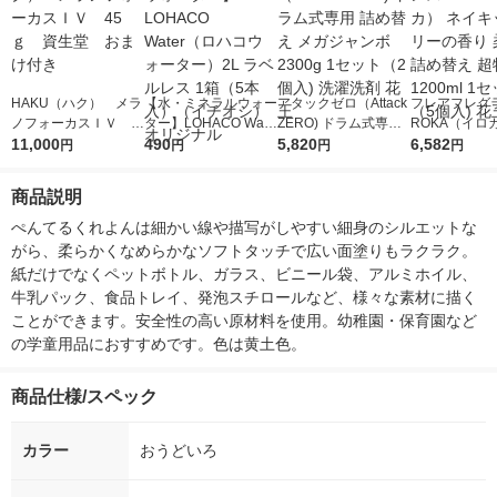
HAKU（ハク） メラ
【水・ミネラルウォー
アタックゼロ（Attack
フレアフレグラ
ノフォーカスＩＶ 4
ター】LOHACO Wate
ZERO) ドラム式専用
ROKA（イロ
5ｇ 資生堂 おまけ
11,000
r（ロハコウォータ
490
詰め替え メガジャン
5,820
イキッドリリ
6,582
円
円
円
円
付き
ー）2L ラベルレス 1
ボ 2300g 1セット（2
柔軟剤 詰め替
箱（5本入）（イチオ
個入) 洗濯洗剤 花王
大 1200ml 
商品説明
シ） オリジナル
（5個入) 花王
ぺんてるくれよんは細かい線や描写がしやすい細身のシルエットな
がら、柔らかくなめらかなソフトタッチで広い面塗りもラクラク。
紙だけでなくペットボトル、ガラス、ビニール袋、アルミホイル、
牛乳パック、食品トレイ、発泡スチロールなど、様々な素材に描く
ことができます。安全性の高い原材料を使用。幼稚園・保育園など
の学童用品におすすめです。色は黄土色。
商品仕様/スペック
カラー
おうどいろ