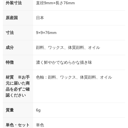
外装寸法
直径9mm×長さ76mm
原産国
日本
寸法
9×9×76mm
成分
顔料、ワックス、体質顔料、オイル
特徴
濃く鮮やかでなめらかな描き味
材質 ※お手
色軸：顔料、ワックス、体質顔料、オイル
元に届いた商
品を必ずご確
認ください
質量
6g
単色・セット
単色