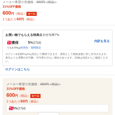
メーカー希望小売価格：
880円（税込）
31%OFF価格
600
円
（税込）
セール
60
1つあたり
円
（税込）
お買い物でもらえる特典
最大付与率7%
内訳を見る
5
獲得
%
(27pt)
うち4.5%は
利用先・期間限定
ログイン&全額PayPay支払いで獲得できます。原則として税抜金額に対し付与されます。
表示よりも実際の付与数、付与率が少ない場合があります。詳細は内訳からご確認くださ
い。
ログインはこちら
メーカー希望小売価格：
880円（税込）
31%OFF価格
600
円
（税込）
セール
60
1つあたり
円
（税込）
5
%
(27pt)