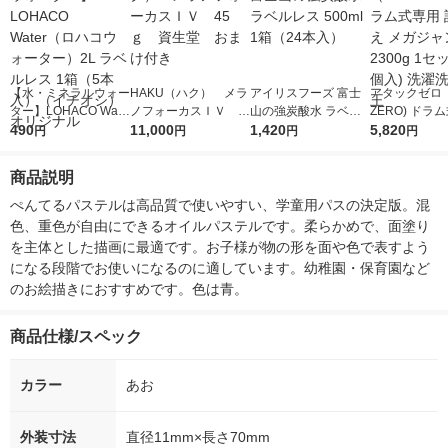
【水・ミネラルウォー
HAKU（ハク） メラ
アイリスフーズ 富士
アタックゼロ（A
ター】LOHACO Wate
ノフォーカスＩＶ 4
山の強炭酸水 ラベル
ZERO) ドラ
r（ロハコウォータ
490
5ｇ 資生堂 おまけ
11,000
レス 500ml 1箱（24
1,420
詰め替え メガ
5,820
円
円
円
円
ー）2L ラベルレス 1
付き
本入）
ボ 2300g 1
箱（5本入）（イチオ
個入) 洗濯洗剤
商品説明
シ） オリジナル
ぺんてるパステルは高品質で使いやすい、学童用パスの決定版。混
色、重色が自由にできるオイルパステルです。柔らかめで、面塗り
を主体とした描画に最適です。お子様が物の形を面や色で表すよう
になる段階でお使いになるのに適しています。幼稚園・保育園など
のお絵描きにおすすめです。色は青。
商品仕様/スペック
カラー
あお
外装寸法
直径11mm×長さ70mm