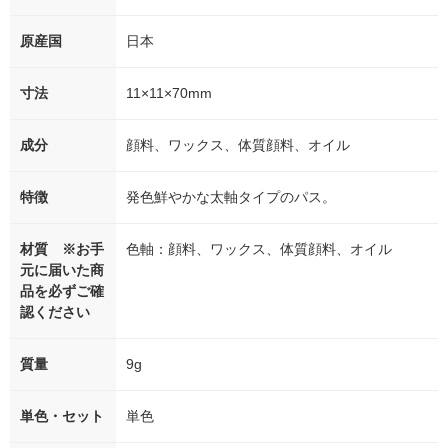
原産国
日本
寸法
11×11×70mm
成分
顔料、ワックス、体質顔料、オイル
特徴
発色鮮やかな太軸タイプのパス。
材質 ※お手
色軸：顔料、ワックス、体質顔料、オイル
元に届いた商
品を必ずご確
認ください
質量
9g
単色・セット
単色