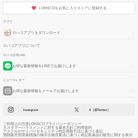
LOHACOをお気に入りストアに登録する
アプリ
ロハコアプリをダウンロード
ロハコアプリについて
ロハコ公式LINE
お得な最新情報をLINEでお届けします
ニュースレター
お得な最新情報をメールでお届けします
Instagram
X（旧Twitter）
ご利用上の注意
LOHACOプライバシーポリシー
カスタマーハラスメントに対する基本方針
ご利用規約
アスクルのサイバーセキュリティ
特定商取引法に基づく表記
酒類販売管理者標識の掲示
古物営業法に基づく表記
医薬品の販売に関する表示