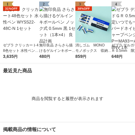
1
2
3
4
31%OFF
38%OFF
ゼブラ クリッカート4
無印良品 さらさら描
消しゴム MONO
ゼブラ デルガ
8色セット 水性ペン W
けるゲルインキボール
モノボックス 収納B
Ｒ 0.5mm 
YSS22-48C-N 1セッ
3,635
ペン ノック式 0.5mm
480
OX付 JHA-061 1個
859
でも一緒 バ
648
円
円
円
円
ト
黒 1セット（1本×4）
（小サイズ18個入）
ビー シャープ
良品計画
トンボ鉛筆
ル PーMA93
最近見た商品
ーBNV 1本
商品を閲覧すると履歴が表示されます
掲載商品の情報について