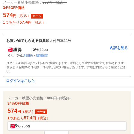
メーカー希望小売価格：
880円（税込）
34%OFF価格
574
円
（税込）
セール
57.4
1つあたり
円
（税込）
お買い物でもらえる特典
最大付与率11%
内訳を見る
5
獲得
%
(25pt)
うち4.5%は
利用先・期間限定
ログイン&全額PayPay支払いで獲得できます。原則として税抜金額に対し付与されます。
表示よりも実際の付与数、付与率が少ない場合があります。詳細は内訳からご確認くださ
い。
ログインはこちら
メーカー希望小売価格：
880円（税込）
34%OFF価格
574
円
（税込）
セール
57.4
1つあたり
円
（税込）
5
%
(25pt)