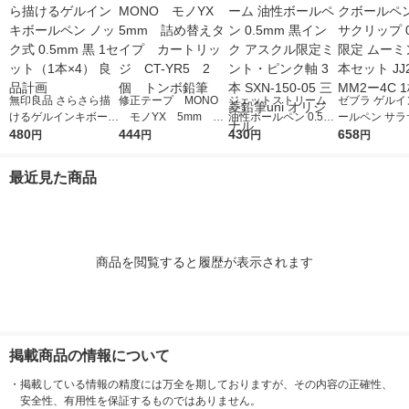
無印良品 さらさら描
修正テープ MONO
ジェットストリーム
ゼブラ ゲルイ
けるゲルインキボール
モノYX 5mm 詰
油性ボールペン 0.5m
ールペン サラ
ペン ノック式 0.5mm
480
め替えタイプ カート
444
m 黒インク アスクル
430
ップ 0.5mm 
658
円
円
円
円
黒 1セット（1本×4）
リッジ CT-YR5 2
限定ミント・ピンク軸
ミン 黒4本セッ
良品計画
個 トンボ鉛筆
3本 SXN-150-05 三菱
9ーMM2ー4C
最近見た商品
鉛筆uni オリジナル
商品を閲覧すると履歴が表示されます
掲載商品の情報について
・
掲載している情報の精度には万全を期しておりますが、その内容の正確性、
安全性、有用性を保証するものではありません。