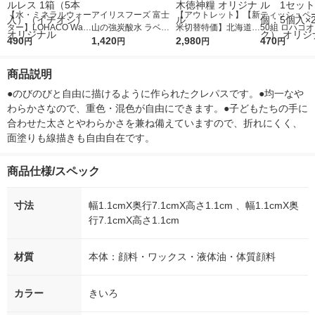
【水・ミネラルウォー
アイリスフーズ 富士
【アウトレット】【新
ティッシュペー
ター】LOHACO Wate
山の強炭酸水 ラベル
米切替特価】北海道産
50組 ロハコ
r（ロハコウォータ
490
レス 500ml 1箱（24
1,420
ななつぼし 無洗米 5k
2,980
ルソフトパッ
470
円
円
円
円
ー）2L ラベルレス 1
本入）
g 1袋 令和7年産 米 木
シュ フィオナ
箱（5本入）（イチオ
徳神糧 オリジナル
ナル 1セット
商品説明
シ） オリジナル
個：5個入×2
オリジナル
●のびのびと自由に描けるように作られたクレパスです。●均一なや
わらかさなので、重色・混色が自由にできます。●子どもたちの手に
合わせた太さとやわらかさを兼ね備えていますので、折れにくく、
面塗りも線描きも自由自在です。
商品仕様/スペック
寸法
幅1.1cmX奥行7.1cmX高さ1.1cm 、幅1.1cmX奥
行7.1cmX高さ1.1cm
材質
本体：顔料・ワックス・液体油・体質顔料
カラー
きいろ