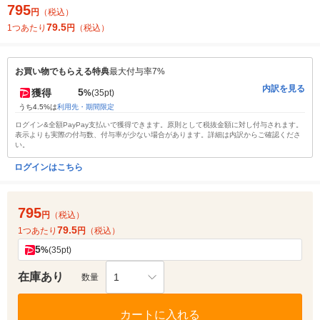
795
円
（税込）
79.5
1つあたり
円
（税込）
お買い物でもらえる特典
最大付与率7%
内訳を見る
5
獲得
%
(35pt)
うち4.5%は
利用先・期間限定
ログイン&全額PayPay支払いで獲得できます。原則として税抜金額に対し付与されます。
表示よりも実際の付与数、付与率が少ない場合があります。詳細は内訳からご確認くださ
い。
ログインはこちら
795
円
（税込）
79.5
1つあたり
円
（税込）
5
%
(35pt)
在庫あり
1
数量
カートに入れる