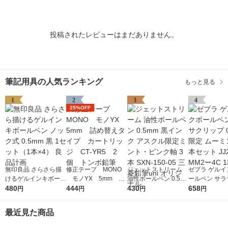
投稿されたレビューはまだありません。
筆記用具の人気ランキング
もっと見る
1
2
3
4
25%OFF
無印良品 さらさら描
修正テープ MONO
ジェットストリーム
ゼブラ ゲルイ
けるゲルインキボール
モノYX 5mm 詰
油性ボールペン 0.5m
ールペン サラ
ペン ノック式 0.5mm
480
め替えタイプ カート
444
m 黒インク アスクル
430
ップ 0.5mm 
658
円
円
円
円
黒 1セット（1本×4）
リッジ CT-YR5 2
限定ミント・ピンク軸
ミン 黒4本セッ
良品計画
個 トンボ鉛筆
3本 SXN-150-05 三菱
9ーMM2ー4C
最近見た商品
鉛筆uni オリジナル