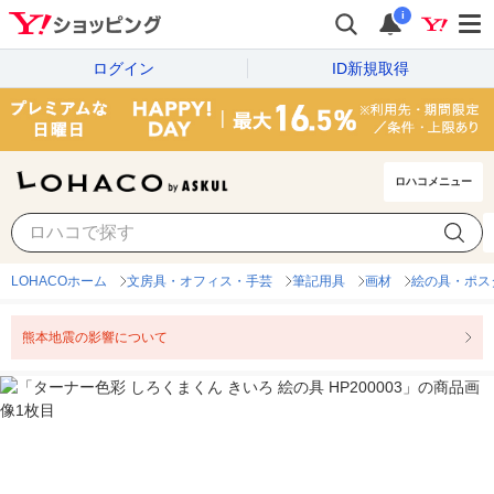
i
ログイン
ID新規取得
ロハコメニュー
LOHACOホーム
文房具・オフィス・手芸
筆記用具
画材
絵の具・ポス
熊本地震の影響について