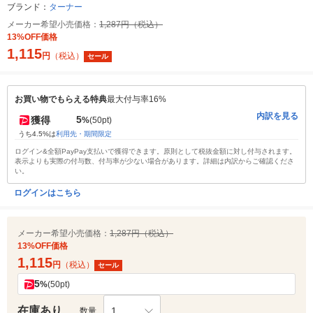
ブランド：
ターナー
メーカー希望小売価格：
1,287円（税込）
13%OFF価格
1,115
円
（税込）
セール
お買い物でもらえる特典
最大付与率16%
内訳を見る
5
獲得
%
(50pt)
うち4.5%は
利用先・期間限定
ログイン&全額PayPay支払いで獲得できます。原則として税抜金額に対し付与されます。
表示よりも実際の付与数、付与率が少ない場合があります。詳細は内訳からご確認くださ
い。
ログインはこちら
メーカー希望小売価格：
1,287円（税込）
13%OFF価格
1,115
円
（税込）
セール
5
%
(50pt)
在庫あり
1
数量