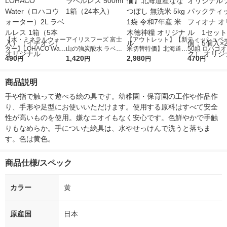
【水・ミネラルウォー
アイリスフーズ 富士
【アウトレット】【新
ティッシュペー
ター】LOHACO Wate
山の強炭酸水 ラベル
米切替特価】北海道産
50組 ロハコ
r（ロハコウォータ
490
レス 500ml 1箱（24
1,420
ななつぼし 無洗米 5k
2,980
ルソフトパッ
470
円
円
円
円
ー）2L ラベルレス 1
本入）
g 1袋 令和7年産 米 木
シュ フィオナ
箱（5本入）（イチオ
徳神糧 オリジナル
ナル 1セット
商品説明
シ） オリジナル
個：5個入×2
オリジナル
手や指で触って遊べる絵の具です。幼稚園・保育園の工作や作品作
り、手形や足型にお使いいただけます。使用する原料はすべて安全
性が高いものを使用。嫌なニオイもなく安心です。色鮮やかで手触
りもなめらか。手についた絵具は、水やせっけんで洗うと落ちま
す。色は黄色。
商品仕様/スペック
カラー
黄
原産国
日本