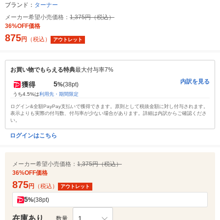
ブランド：
ターナー
メーカー希望小売価格：
1,375円（税込）
36%OFF価格
875
円
（税込）
アウトレット
お買い物でもらえる特典
最大付与率7%
内訳を見る
5
獲得
%
(38pt)
うち4.5%は
利用先・期間限定
ログイン&全額PayPay支払いで獲得できます。原則として税抜金額に対し付与されます。
表示よりも実際の付与数、付与率が少ない場合があります。詳細は内訳からご確認くださ
い。
ログインはこちら
メーカー希望小売価格：
1,375円（税込）
36%OFF価格
875
円
（税込）
アウトレット
5
%
(38pt)
在庫あり
1
数量