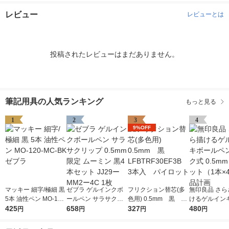
レビュー
レビューとは
投稿されたレビューはまだありません。
筆記用具の人気ランキング
もっと見る
1
2
3
4
9%OFF
マッキー 細字/極細 黒
ゼブラ ゲルインクボ
フリクション替芯(多
無印良品 さら
5本 油性ペン MO-120
ールペン サラサクリ
色用) 0.5mm 黒 LF
けるゲルイン
-MC-BK ゼブラ
425
ップ 0.5mm 限定 ムー
658
BTRF30EF3B 3本
327
ペン ノック式 
480
円
円
円
円
ミン 黒4本セット JJ2
入 パイロット
黒 1セット（1
9ーMM2ー4C 1枚
良品計画