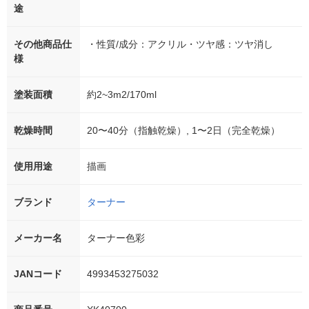
途
その他商品仕
・性質/成分：アクリル・ツヤ感：ツヤ消し
様
塗装面積
約2~3m2/170ml
乾燥時間
20〜40分（指触乾燥）, 1〜2日（完全乾燥）
使用用途
描画
ブランド
ターナー
メーカー名
ターナー色彩
JANコード
4993453275032