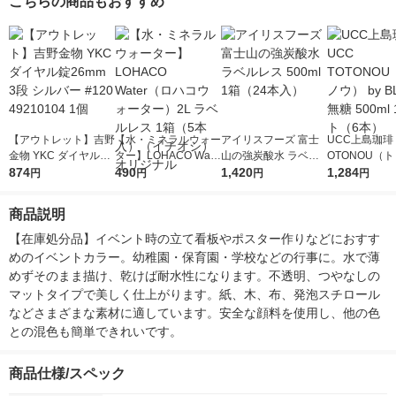
こちらの商品もおすすめ
【アウトレット】吉野
【水・ミネラルウォー
アイリスフーズ 富士
UCC上島珈琲 
金物 YKC ダイヤル錠
ター】LOHACO Wate
山の強炭酸水 ラベル
OTONOU（
26mm 3段 シルバー #
874
r（ロハコウォータ
490
レス 500ml 1箱（24
1,420
ウ） by BLAC
1,284
円
円
円
円
120 49210104 1個
ー）2L ラベルレス 1
本入）
00ml 1セッ
箱（5本入）（イチオ
商品説明
シ） オリジナル
【在庫処分品】イベント時の立て看板やポスター作りなどにおすす
めのイベントカラー。幼稚園・保育園・学校などの行事に。水で薄
めずそのまま描け、乾けば耐水性になります。不透明、つやなしの
マットタイプで美しく仕上がります。紙、木、布、発泡スチロール
などさまざまな素材に適しています。安全な顔料を使用し、他の色
との混色も簡単できれいです。
商品仕様/スペック