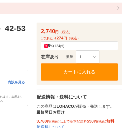
2-53
2,740
円
（税込）
274
1つあたり
円
（税込）
5
%
(124pt)
在庫あり
1
数量
カートに入れる
内訳を見る
配送情報・送料について
されます。表示より
い。
この商品は
LOHACO
が販売・発送します。
最短翌日お届け
3,780
550
無料
円
(税込)以上で基本配送料
円
(税込)
配送料について