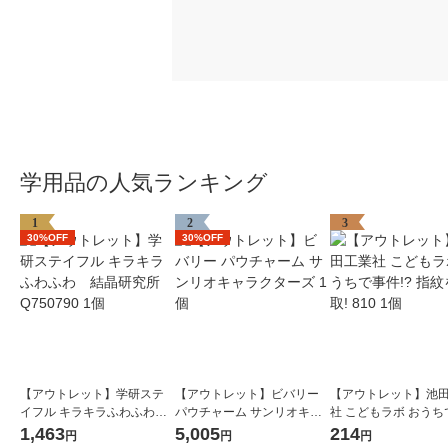
学用品の人気ランキング
1
2
3
30%OFF
30%OFF
【アウトレット】学研ステ
【アウトレット】ビバリー
【アウトレット】池
イフル キラキラふわふわ
パウチャーム サンリオキャ
社 こどもラボ おうち
結晶研究所 Q750790 1個
ラクターズ 1個
件!? 指紋を採取! 810
1,463
5,005
214
円
円
円