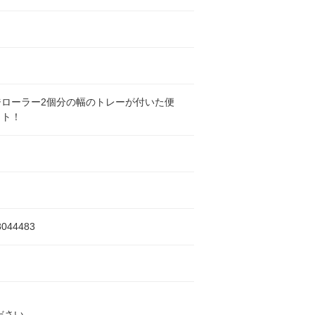
ジローラー2個分の幅のトレーが付いた便
ット！
8044483
ださい。