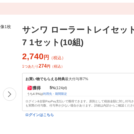
サンワ ローラートレイセット 4
7 1セット(10組)
2,740
円
（税込）
274
1つあたり
円
（税込）
お買い物でもらえる特典
最大付与率7%
5
獲得
%
(124pt)
うち4.5%は
利用先・期間限定
ログイン&全額PayPay支払いで獲得できます。原則として税抜金額に対し付与
も実際の付与数、付与率が少ない場合があります。詳細は内訳からご確認くださ
ログインはこちら