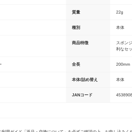
質量
22g
種別
本体
ｍ
商品特徴
スポン
利なセ
ー
全長
200mm
本体/詰め替え
本体
JANコード
453890
ご利用ガイド「返品・交換について」を必ずご確認の上、お申し込みく