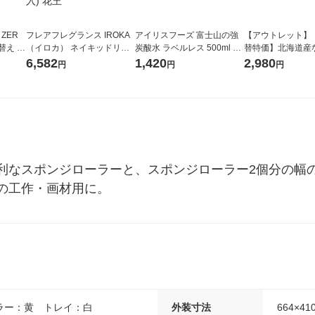
 ZER
フレアフレグランス IROKA
アイリスフーズ 富士山の強
【アウトレット】
替え メ
（イロカ） ネイキッドリリ
炭酸水 ラベルレス 500ml 1
替特価】北海道産
セット
ーの香り 柔軟剤 詰め替え 超
箱（24本入）
し 無洗米 5kg 1
6,582
1,420
2,980
円
円
円
王
特大 1200ml 1セット（5個
米 木徳神糧 オリ
入) 花王
利なスポンジローラーと、スポンジローラー2個分の幅
の工作・画材用に。
ラー：黄 トレイ：白
外装寸法
664×41