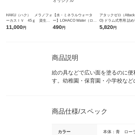
HAKU（ハク） メラノフォ
【水・ミネラルウォータ
アタックゼロ（Attack
ーカスＩＶ 45ｇ 資生
ー】LOHACO Water（ロハ
O) ドラム式専用 詰め
堂 おまけ付き
コウォーター）2L ラベルレ
ガジャンボ 2300g 1
11,000
490
5,820
円
円
円
ス 1箱（5本入）（イチオ
（2個入) 洗濯洗剤 花
シ） オリジナル
商品説明
絵の具などで広い面を塗るのに便
す。幼稚園・保育園・小学校など
商品仕様/スペック
カラー
本体：青 ロー