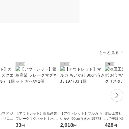
もっと見る
7
8
9
カワダ ジ
【アウトレット】銀鳥産業
【アウトレット】マルカ ち
池田工業社 こ
ア（リニュ
フレークマグネット おへや
いかわ 90cmうきわ 197733
ちで実験! 煌
1個
1個
780 1個
33
2,618
428
円
円
円