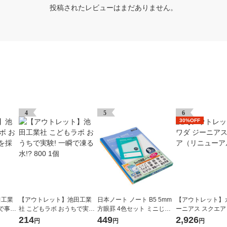
投稿されたレビューはまだありません。
4
5
6
30%OFF
田工業
【アウトレット】池田工業
日本ノート ノート B5 5mm
【アウトレット】
で事
社 こどもラボ おうちで実験!
方眼罫 4色セット ミニじゆ
ーニアス スクエ
 1個
一瞬で凍る水!? 800 1個
うノートおまけ付 学習帳 LM
ーアル） 1個
214
449
2,926
円
円
円