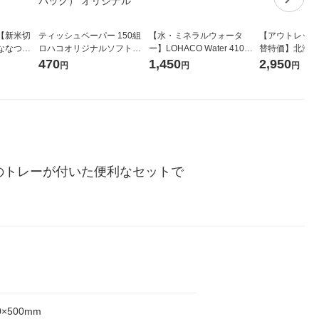
【新米切
ティッシュペーパー 150組
【水・ミネラルウォータ
【アウトレット
ななつぼ
ロハコオリジナルソフトパ
ー】LOHACO Water 410ml
替特価】北海道
袋 令和7年産
ックティッシュ フィオナ オ
1箱（20本入）ラベルレス
し 精白米 5kg
470
1,450
2,950
円
円
円
ジナル
リジナル 1セット（10個：
（イチオシ） オリジナル
米 木徳神糧 オ
5個入×2パック） オリジナ
ル
のトレーが付いた便利なセットで
0×500mm