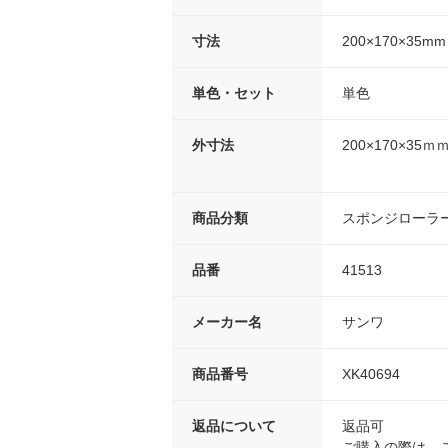
寸法
200×170×35mm
単色・セット
単色
外寸法
200×170×35ｍ
商品分類
スポンジローラ
品番
41513
メーカー名
サンワ
商品番号
XK40694
返品について
返品可
ご購入の際は、