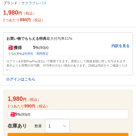
ブランド：
サクラクレパス
1,980
円
（税込）
990
1つあたり
円
（税込）
お買い物でもらえる特典
最大付与率11%
内訳を見る
5
獲得
%
(90pt)
うち4.5%は
利用先・期間限定
ログイン&全額PayPay支払いで獲得できます。原則として税抜金額に対し付与されます。
表示よりも実際の付与数、付与率が少ない場合があります。詳細は内訳からご確認くださ
い。
ログインはこちら
1,980
円
（税込）
990
1つあたり
円
（税込）
5
%
(90pt)
在庫あり
1
数量