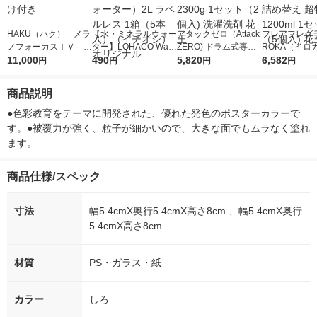
HAKU（ハク） メラ
【水・ミネラルウォー
アタックゼロ（Attack
フレアフレグラ
ノフォーカスＩＶ 4
ター】LOHACO Wate
ZERO) ドラム式専用
ROKA（イロ
5ｇ 資生堂 おまけ
11,000
r（ロハコウォータ
490
詰め替え メガジャン
5,820
イキッドリリ
6,582
円
円
円
円
付き
ー）2L ラベルレス 1
ボ 2300g 1セット（2
柔軟剤 詰め替
箱（5本入）（イチオ
個入) 洗濯洗剤 花王
大 1200ml 
商品説明
シ） オリジナル
（5個入) 花王
●色彩教育をテーマに開発された、優れた発色のポスターカラーで
す。●被覆力が強く、粒子が細かいので、大きな面でもムラなく塗れ
ます。
商品仕様/スペック
寸法
幅5.4cmX奥行5.4cmX高さ8cm 、幅5.4cmX奥行
5.4cmX高さ8cm
材質
PS・ガラス・紙
カラー
しろ