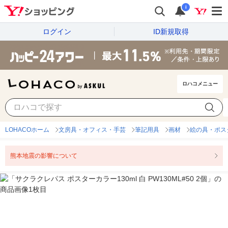
i
ログイン
ID新規取得
ロハコメニュー
LOHACOホーム
文房具・オフィス・手芸
筆記用具
画材
絵の具・ポス
熊本地震の影響について