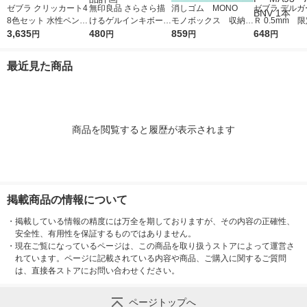
ゼブラ クリッカート4
無印良品 さらさら描
消しゴム MONO
ゼブラ デルガ
8色セット 水性ペン W
けるゲルインキボール
モノボックス 収納B
Ｒ 0.5mm 
YSS22-48C-N 1セッ
3,635
ペン ノック式 0.5mm
480
OX付 JHA-061 1個
859
でも一緒 バ
648
円
円
円
円
ト
黒 1セット（1本×4）
（小サイズ18個入）
ビー シャープ
良品計画
トンボ鉛筆
ル PーMA93
最近見た商品
ーBNV 1本
商品を閲覧すると履歴が表示されます
掲載商品の情報について
・
掲載している情報の精度には万全を期しておりますが、その内容の正確性、
安全性、有用性を保証するものではありません。
・
現在ご覧になっているページは、この商品を取り扱うストアによって運営さ
れています。ページに記載されている内容や商品、ご購入に関するご質問
は、直接各ストアにお問い合わせください。
ページトップへ