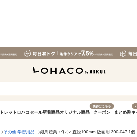
獲得はこちら
レ
トレット
ロハコセール
新着商品
オリジナル商品
クーポン
まとめ割
キ
その他 学習用品
銀鳥産業 バレン 直径100mm 版画用 300-047 1個