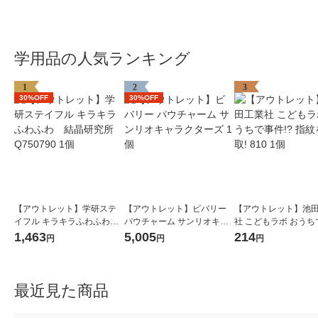
学用品の人気ランキング
1
2
3
30%OFF
30%OFF
【アウトレット】学研ステ
【アウトレット】ビバリー
【アウトレット】池
イフル キラキラふわふわ
パウチャーム サンリオキャ
社 こどもラボ おうち
結晶研究所 Q750790 1個
ラクターズ 1個
件!? 指紋を採取! 810
1,463
5,005
214
円
円
円
最近見た商品