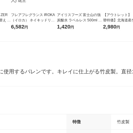
 ZER
フレアフレグランス IROKA
アイリスフーズ 富士山の強
【アウトレット】
替え メ
（イロカ） ネイキッドリリ
炭酸水 ラベルレス 500ml 1
替特価】北海道産
セット
ーの香り 柔軟剤 詰め替え 超
箱（24本入）
し 無洗米 5kg 1
6,582
1,420
2,980
円
円
円
王
特大 1200ml 1セット（5個
米 木徳神糧 オリ
入) 花王
に使用するバレンです。キレイに仕上がる竹皮製。直径1
特徴
竹皮製