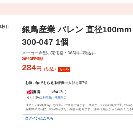
銀鳥産業 バレン 直径100mm
300-047 1個
メーカー希望小売価格：
385円（税込）
26%OFF価格
284
円
（税込）
セール
お買い物でもらえる特典
最大付与率7%
5
獲得
%
(12pt)
うち4.5%は
利用先・期間限定
ログイン&全額PayPay支払いで獲得できます。原則として税抜金額に対し付与
も実際の付与数、付与率が少ない場合があります。詳細は内訳からご確認くださ
ログインはこちら