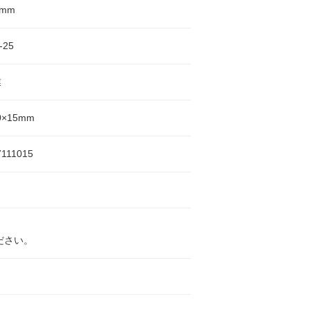
0mm
-25
業
0×15mm
7111015
ださい。