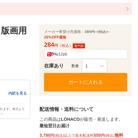
 版画用
メーカー希望小売価格：
385円（税込）
26%OFF価格
284
円
（税込）
セール
5
%
(12pt)
在庫あり
1
数量
カートに入れる
内訳を見る
配送情報・送料について
されます。表示より
い。
この商品は
LOHACO
が販売・発送します。
最短翌日お届け
3,780
550
無料
円
(税込)以上で基本配送料
円
(税込)