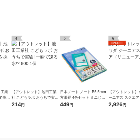
4
5
6
30%OFF
田工業
【アウトレット】池田工業
日本ノート ノート B5 5mm
【アウトレット】
で事
社 こどもラボ おうちで実験!
方眼罫 4色セット ミニじゆ
ーニアス スクエ
 1個
一瞬で凍る水!? 800 1個
うノートおまけ付 学習帳 LM
ーアル） 1個
214
449
2,926
円
円
円
U5G04M