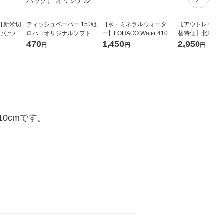
【新米切
ティッシュペーパー 150組
【水・ミネラルウォータ
【アウトレット
ななつぼ
ロハコオリジナルソフトパ
ー】LOHACO Water 410ml
替特価】北海道
袋 令和7年産
ックティッシュ フィオナ オ
1箱（20本入）ラベルレス
し 精白米 5kg
470
1,450
2,950
円
円
円
ジナル
リジナル 1セット（10個：
（イチオシ） オリジナル
米 木徳神糧 オ
5個入×2パック） オリジナ
ル
0cmです。