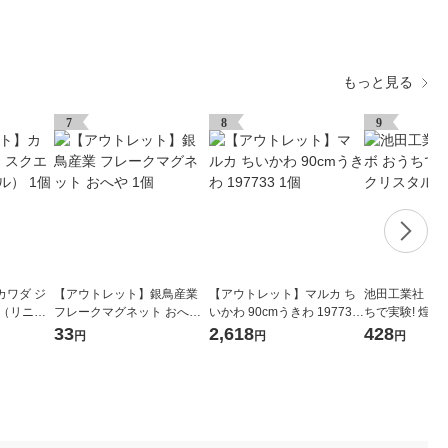
もっと見る
7
8
9
カワダ ジ
【アウトレット】銀鳥産業
【アウトレット】マルカ ち
池田工業社 こ
ア（リニュ
フレークマグネット おへや
いかわ 90cmうきわ 197733
ちで実験! 煌
1個
1個
780 1個
33
2,618
428
円
円
円