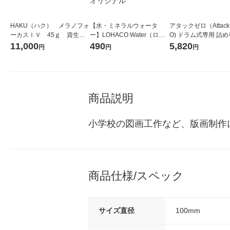
HAKU（ハク） メラノフォ
【水・ミネラルウォータ
アタックゼロ（Attack
ーカスＩＶ 45ｇ 資生
ー】LOHACO Water（ロハ
O) ドラム式専用 詰め
堂 おまけ付き
コウォーター）2L ラベルレ
ガジャンボ 2300g 1
11,000
490
5,820
円
円
円
ス 1箱（5本入）（イチオ
（2個入) 洗濯洗剤 花
シ） オリジナル
商品説明
小学校の図画工作など、版画制作
商品仕様/スペック
サイズ直径
100mm