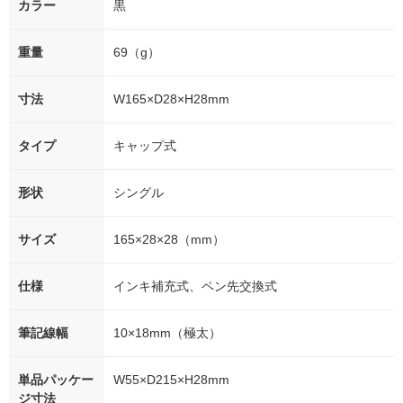
カラー
黒
重量
69（g）
寸法
W165×D28×H28mm
タイプ
キャップ式
形状
シングル
サイズ
165×28×28（mm）
仕様
インキ補充式、ペン先交換式
筆記線幅
10×18mm（極太）
単品パッケー
W55×D215×H28mm
ジ寸法