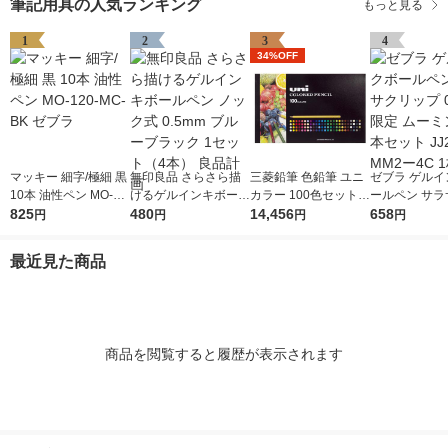
筆記用具の人気ランキング
もっと見る
1
2
3
4
34%OFF
マッキー 細字/極細 黒
無印良品 さらさら描
三菱鉛筆 色鉛筆 ユニ
ゼブラ ゲルイ
10本 油性ペン MO-12
けるゲルインキボール
カラー 100色セット U
ールペン サラ
0-MC-BK ゼブラ
825
ペン ノック式 0.5mm
480
C100CN2 1セット
14,456
ップ 0.5mm 
658
円
円
円
円
ブルーブラック 1セッ
（直送品）
ミン 黒4本セッ
ト（4本） 良品計画
9ーMM2ー4C
最近見た商品
商品を閲覧すると履歴が表示されます