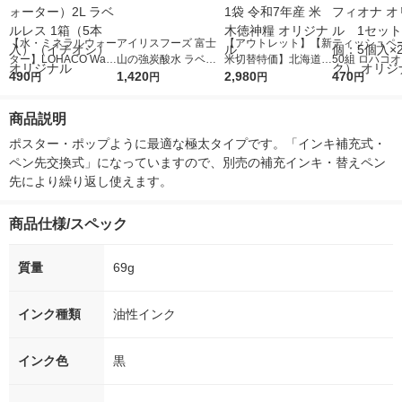
【水・ミネラルウォー
アイリスフーズ 富士
【アウトレット】【新
ティッシュペー
ター】LOHACO Wate
山の強炭酸水 ラベル
米切替特価】北海道産
50組 ロハコ
r（ロハコウォータ
490
レス 500ml 1箱（24
1,420
ななつぼし 無洗米 5k
2,980
ルソフトパッ
470
円
円
円
円
ー）2L ラベルレス 1
本入）
g 1袋 令和7年産 米 木
シュ フィオナ
箱（5本入）（イチオ
徳神糧 オリジナル
ナル 1セット
商品説明
シ） オリジナル
個：5個入×2
オリジナル
ポスター・ポップように最適な極太タイプです。「インキ補充式・
ペン先交換式」になっていますので、別売の補充インキ・替えペン
先により繰り返し使えます。
商品仕様/スペック
質量
69g
インク種類
油性インク
インク色
黒