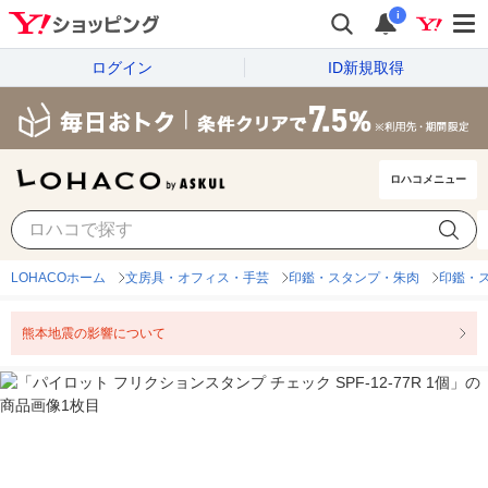
i
ログイン
ID新規取得
ロハコメニュー
LOHACOホーム
文房具・オフィス・手芸
印鑑・スタンプ・朱肉
印鑑・
熊本地震の影響について