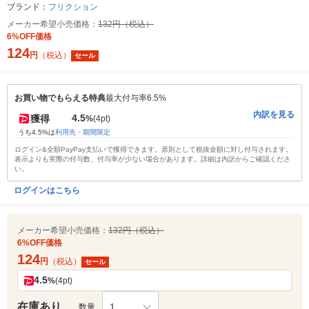
ブランド：
フリクション
メーカー希望小売価格：
132円（税込）
6%OFF価格
124
円
（税込）
セール
お買い物でもらえる特典
最大付与率6.5%
内訳を見る
4.5
獲得
%
(4pt)
うち4.5%は
利用先・期間限定
ログイン&全額PayPay支払いで獲得できます。原則として税抜金額に対し付与されます。
表示よりも実際の付与数、付与率が少ない場合があります。詳細は内訳からご確認くださ
い。
ログインはこちら
メーカー希望小売価格：
132円（税込）
6%OFF価格
124
円
（税込）
セール
4.5
%
(4pt)
在庫あり
1
数量