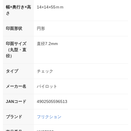
幅×奥行き×高
14×14×55ｍｍ
さ
印面形状
円形
印面サイズ
直径7.2mm
（丸型・直
径）
タイプ
チェック
メーカー名
パイロット
JANコード
4902505596513
ブランド
フリクション