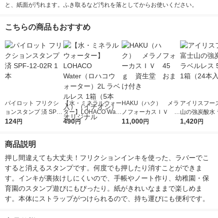
と、紙面が汚れます。ふき取るなど汚れを落としてからお使いください。
こちらの商品もおすすめ
パイロット フリクシ
【水・ミネラルウォー
HAKU（ハク） メラ
アイリスフーズ
ョンスタンプ 済 SPF-
ター】LOHACO Wate
ノフォーカスＩＶ 4
山の強炭酸水 
12-02R 1本
124
r（ロハコウォータ
490
5ｇ 資生堂 おまけ
11,000
レス 500ml 1
1,420
円
円
円
円
ー）2L ラベルレス 1
付き
本入）
箱（5本入）（イチオ
商品説明
シ） オリジナル
押し間違えても大丈夫！フリクションインキを使った、ラバーでこ
すると消えるスタンプです。何度でも押したり消すことができま
す。インキが裏抜けしにくいので、手帳やノート作り、幼稚園・保
育園のスタンプ遊びにもぴったり。紙がきれいなままで楽しめま
す。本体にストラップがつけられるので、持ち運びにも便利です。