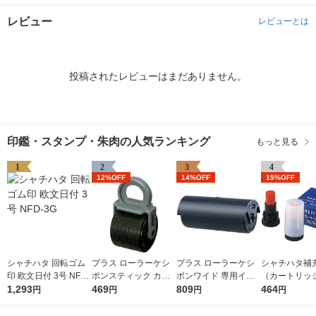
レビュー
レビューとは
投稿されたレビューはまだありません。
印鑑・スタンプ・朱肉の人気ランキング
もっと見る
1
2
3
4
12%OFF
14%OFF
15%OFF
シャチハタ 回転ゴム
プラス ローラーケシ
プラス ローラーケシ
シャチハタ補
印 欧文日付 3号 NFD-
ポンスティック カー
ポンワイド 専用イン
（カートリッ
3G
1,293
トリッジ 個人情報保
469
クカートリッジ 個人
809
ネーム・ネー
464
円
円
円
円
護スタンプ 39188
情報保護スタンプ IS-
XLR-GP 朱色
017CM 38129
本入×1箱）