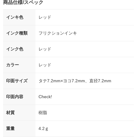
商品仕様/スペック
インキ色
レッド
インク種類
フリクションインキ
インク色
レッド
カラー
レッド
印面サイズ
タテ7.2mm×ヨコ7.2mm、直径7.2mm
印面内容
Check!
材質
樹脂
重量
4.2ｇ