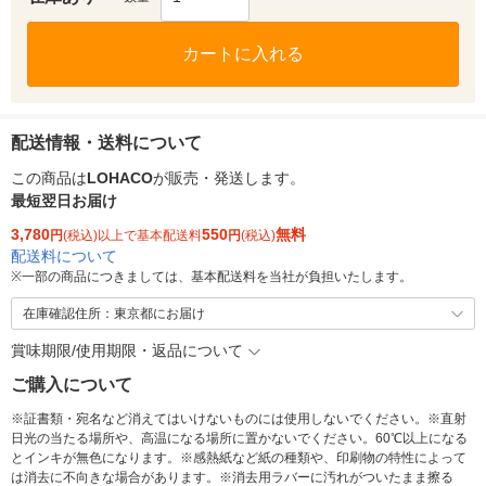
カートに入れる
配送情報・送料について
この商品は
LOHACO
が販売・発送します。
最短翌日お届け
3,780
550
無料
円
(税込)以上で基本配送料
円
(税込)
配送料について
※
一部の商品につきましては、基本配送料を当社が負担いたします。
在庫確認住所：東京都にお届け
賞味期限/使用期限・返品について
ご購入について
※証書類・宛名など消えてはいけないものには使用しないでください。※直射
日光の当たる場所や、高温になる場所に置かないでください。60℃以上になる
とインキが無色になります。※感熱紙など紙の種類や、印刷物の特性によって
は消去に不向きな場合があります。※消去用ラバーに汚れがついたまま擦る