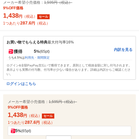
メーカー希望小売価格：
1,595円（税込）
9%OFF価格
1,438
円
（税込）
セール
287.6
1つあたり
円
（税込）
お買い物でもらえる特典
最大付与率16%
内訳を見る
5
獲得
%
(65pt)
うち4.5%は
利用先・期間限定
ログイン&全額PayPay支払いで獲得できます。原則として税抜金額に対し付与されます。
表示よりも実際の付与数、付与率が少ない場合があります。詳細は内訳からご確認くださ
い。
ログインはこちら
メーカー希望小売価格：
1,595円（税込）
9%OFF価格
1,438
円
（税込）
セール
287.6
1つあたり
円
（税込）
5
%
(65pt)