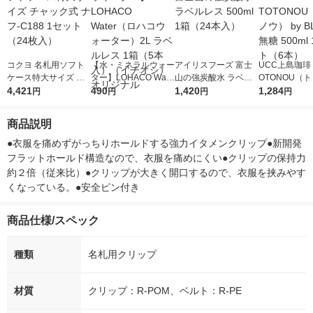
コクヨ 名札用ソフト
【水・ミネラルウォー
アイリスフーズ 富士
UCC上島珈琲 
ケース特大サイズ チ
ター】LOHACO Wate
山の強炭酸水 ラベル
OTONOU（
ャック式 ナフ-C188 1
4,421
r（ロハコウォータ
490
レス 500ml 1箱（24
1,420
ウ） by BLAC
1,284
円
円
円
円
セット（24枚入）
ー）2L ラベルレス 1
本入）
00ml 1セッ
箱（5本入）（イチオ
商品説明
シ） オリジナル
●衣服を痛めずがっちりホールドする強力イタメンクリップ●新開発
フラットホールド構造なので、衣服を痛めにくい●クリップの保持力
約２倍（従来比）●クリップが大きく開口するので、衣服を挟みやす
くなっている。●安全ピン付き
商品仕様/スペック
種類
名札用クリップ
材質
クリップ：R-POM、ベルト：R-PE