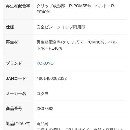
再生材配合率
クリップ成形部：R-POM55%、ベルト：R-
PE40%
仕様
安全ピン・クリップ両用型
再生材
再生材配合率/クリップ/RーPOM40％、ベル
ト/RーPE40％
ブランド
KOKUYO
JANコード
4901480082332
メーカー名
コクヨ
商品番号
XK37582
返品について
返品可
ご購入の際は、ご利用ガイド「返品・交換につ