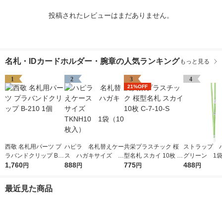
投稿されたレビューはまだありません。
名札・IDカードホルダー・腕章の人気ランキング
もっと見る
1
2
3
4
21%OFF
西敬 名札用パーツ プ
ハピラ 名札替えケー
共栄プラスチック 桜
ストラップ 
ラバンドクリップ B-2
ス ハガキサイズ T
型名札 スカイ 10枚 C-
グリーン 1袋
10 1個
1,760
KNH10 1袋（10枚
888
7-10-S
775
入） HEROES 
488
円
円
円
円
入）
ジナル
最近見た商品