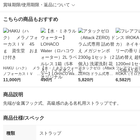
賞味期限/使用期限・返品について
こちらの商品もおすすめ
HAKU（ハク） メラ
【水・ミネラルウォー
アタックゼロ（Attack
フレアフレグラ
ノフォーカスＩＶ 4
ター】LOHACO Wate
ZERO) ドラム式専用
ROKA（イロ
5ｇ 資生堂 おまけ
11,000
r（ロハコウォータ
490
詰め替え メガジャン
5,820
イキッドリリ
6,582
円
円
円
円
付き
ー）2L ラベルレス 1
ボ 2300g 1セット（2
柔軟剤 詰め替
箱（5本入）（イチオ
個入) 洗濯洗剤 花王
大 1200ml 
商品説明
シ） オリジナル
（5個入) 花王
先端が金属フック式、高級感のある名札用ストラップです。
商品仕様/スペック
種類
ストラップ