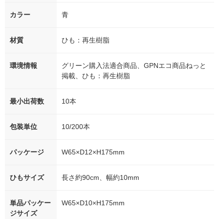
カラー
青
材質
ひも：再生樹脂
環境情報
グリーン購入法適合商品、GPNエコ商品ねっと
掲載、ひも：再生樹脂
最小出荷数
10本
包装単位
10/200本
パッケージ
W65×D12×H175mm
ひもサイズ
長さ約90cm、幅約10mm
単品パッケー
W65×D10×H175mm
ジサイズ