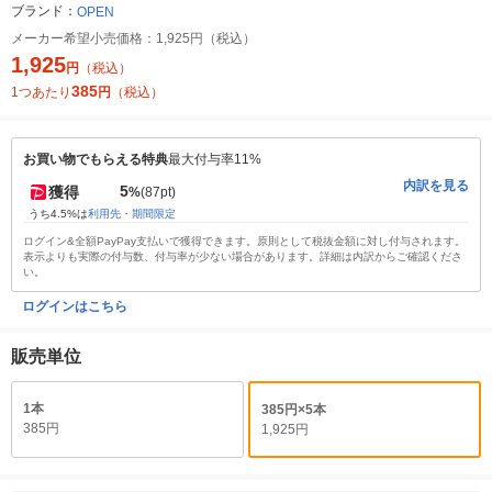
ブランド：
OPEN
メーカー希望小売価格：
1,925円（税込）
1,925
円
（税込）
385
1つあたり
円
（税込）
お買い物でもらえる特典
最大付与率11%
内訳を見る
5
獲得
%
(87pt)
うち4.5%は
利用先・期間限定
ログイン&全額PayPay支払いで獲得できます。原則として税抜金額に対し付与されます。
表示よりも実際の付与数、付与率が少ない場合があります。詳細は内訳からご確認くださ
い。
ログインはこちら
販売単位
1本
385円×5本
385円
1,925円