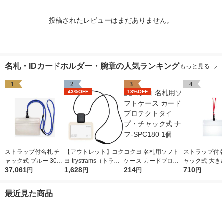
投稿されたレビューはまだありません。
名札・IDカードホルダー・腕章の人気ランキング
もっと見る
1
2
3
4
43%OFF
13%OFF
ストラップ付名札 チ
【アウトレット】コク
コクヨ 名札用ソフト
ストラップ付名
ャック式 ブルー 300
ヨ trystrams（トライ
ケース カードプロテ
ャック式 大き
組 HEROES オリジナ
37,061
ストラムス） リール
1,628
クトタイプ・チャック
214
ズ レッド 5組 
710
円
円
円
円
ル
付IDカードホルダー
式 ナフ-SPC180 1個
S オリジナ
名札 ストラップ横型
最近見た商品
ホワイト 白 THF-MG0
1W