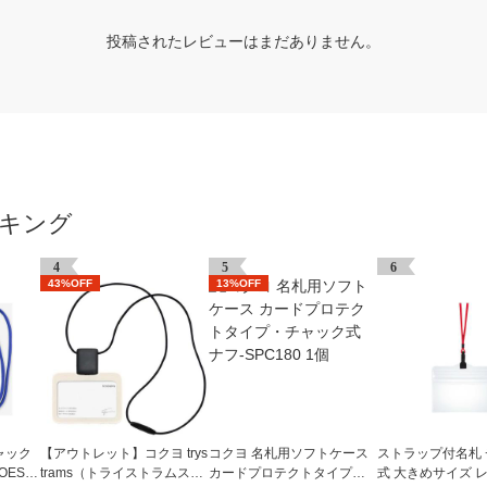
投稿されたレビューはまだありません。
ンキング
4
5
6
43%OFF
13%OFF
ャック
【アウトレット】コクヨ trys
コクヨ 名札用ソフトケース
ストラップ付名札
OES
trams（トライストラムス）
カードプロテクトタイプ・
式 大きめサイズ レ