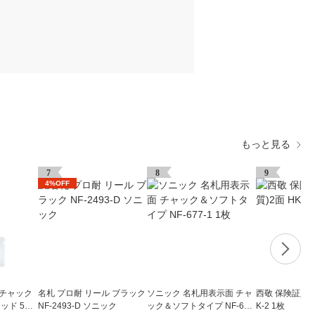
もっと見る
7
8
9
4%OFF
 チャック
名札 プロ耐 リール ブラック
ソニック 名札用表示面 チャ
西敬 保険証入れ
ッド 5組
NF-2493-D ソニック
ック＆ソフトタイプ NF-677
K-2 1枚