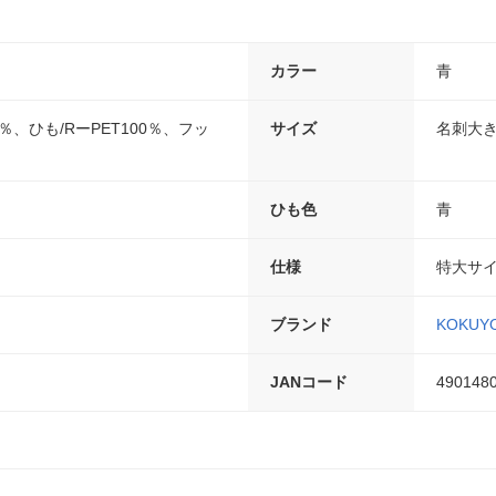
カラー
青
1％、ひも/RーPET100％、フッ
サイズ
名刺大
ひも色
青
仕様
特大サ
ブランド
KOKUY
JANコード
490148