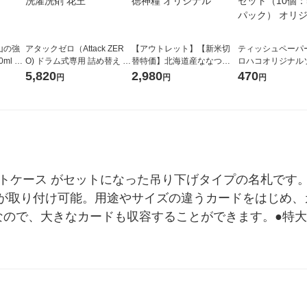
山の強
アタックゼロ（Attack ZER
【アウトレット】【新米切
ティッシュペーパー
ml 1
O) ドラム式専用 詰め替え メ
替特価】北海道産ななつぼ
ロハコオリジナル
ガジャンボ 2300g 1セット
し 無洗米 5kg 1袋 令和7年産
ックティッシュ フ
5,820
2,980
470
円
円
円
（2個入) 洗濯洗剤 花王
米 木徳神糧 オリジナル
リジナル 1セット
5個入×2パック）
ル
フトケース がセットになった吊り下げタイプの名札です
が取り付け可能。用途やサイズの違うカードをはじめ、
なので、大きなカードも収容することができます。●特大