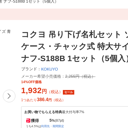
ナフ-S188B 1セット（5個入）
コクヨ 吊り下げ名札セット 
ケース・チャック式 特大サイ
ナフ-S188B 1セット（5個入
ブランド：
KOKUYO
メーカー希望小売価格：
2,255円（税込）
14%OFF価格
1,932
円
（税込）
セール
386.4
1つあたり
円
（税込）
お買い物でもらえる特典
最大付与率7%
5
獲得
%
(87pt)
うち4.5%は
利用先・期間限定