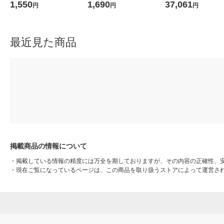
リール付IDカードホルダー
50S-WH 1袋
オリジナル
1,550
1,690
37,061
円
円
円
名札 ストラップ横型 カーキ
緑 THF-MG01G
最近見た商品
掲載商品の情報について
・
掲載している情報の精度には万全を期しておりますが、その内容の正確性、
・
現在ご覧になっているページは、この商品を取り扱うストアによって運営さ