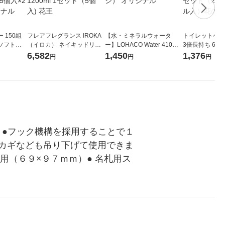
 150組
フレアフレグランス IROKA
【水・ミネラルウォータ
トイレットペー
ソフトパ
（イロカ） ネイキッドリリ
ー】LOHACO Water 410ml
3倍長持ち 6ロール 75
ィオナ オ
ーの香り 柔軟剤 詰め替え 超
1箱（20本入）ラベルレス
紙配合 スコッ
6,582
1,450
1,376
円
円
円
（10個：
特大 1200ml 1セット（5個
（イチオシ） オリジナル
パック 1セット
 オリジナ
入) 花王
ロール入）花の
。●フック機構を採用することで１
カギなども吊り下げて使用できま
用（６９×９７ｍｍ）● 名札用ス