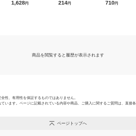
リール付IDカードホルダー
チャック式 ナフ-SPC180 1
HEROES 
1,628
214
710
円
円
円
名札 ストラップ横型 ホワイ
個
ト 白 THF-MG01W
商品を閲覧すると履歴が表示されます
安全性、有用性を保証するものではありません。
れています。ページに記載されている内容や商品、ご購入に関するご質問は、直接各
ページトップへ