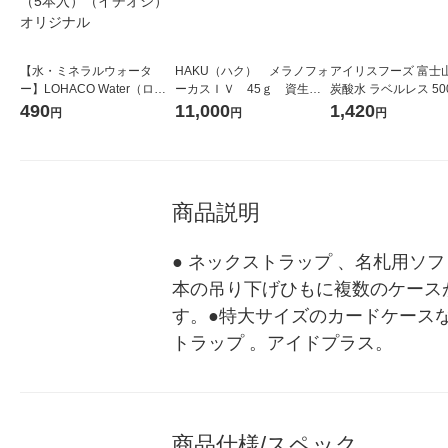
【水・ミネラルウォータ
HAKU（ハク） メラノフォ
アイリスフーズ 富士
ー】LOHACO Water（ロハ
ーカスＩＶ 45ｇ 資生
炭酸水 ラベルレス 500
コウォーター）2L ラベルレ
堂 おまけ付き
箱（24本入）
490
11,000
1,420
円
円
円
ス 1箱（5本入）（イチオ
シ） オリジナル
商品説明
● ネックストラップ 、名札用ソ
本の吊り下げひもに複数のケース
す。●特大サイズのカードケース
トラップ 。アイドプラス。
商品仕様/スペック