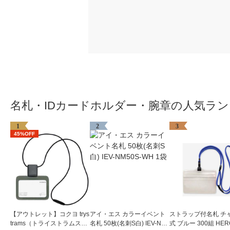
名札・IDカードホルダー・腕章の人気ラ
1
2
3
45%OFF
【アウトレット】コクヨ trys
アイ・エス カラーイベント
ストラップ付名札 チ
trams（トライストラムス）
名札 50枚(名刺S白) IEV-NM
式 ブルー 300組 HER