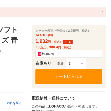
ソフト
メーカー希望小売価格：
2,255円（税込）
14%OFF価格
ズ 青
1,932
円
（税込）
セール
386.4
1つあたり
円
（税込）
）
5
%
(87pt)
在庫あり
1
数量
カートに入れる
配送情報・送料について
内訳を見る
この商品は
LOHACO
が販売・発送します。