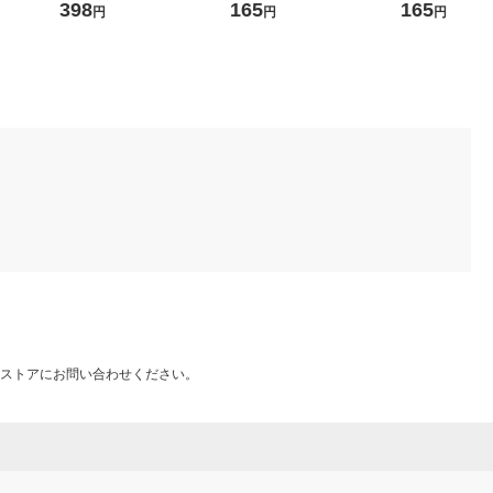
オリジナル
-1 1枚
398
165
165
円
円
円
ストアにお問い合わせください。