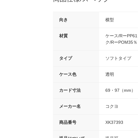
向き
横型
材質
ケース/RーPP6
ク/RーPOM35％
タイプ
ソフトタイプ
ケース色
透明
カード寸法
69・97（mm）
メーカー名
コクヨ
商品番号
XK37393