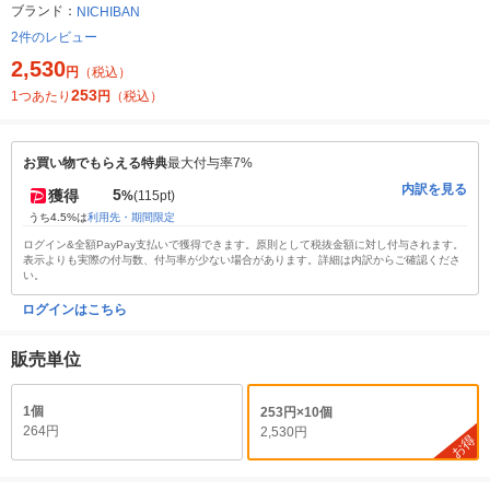
ブランド：
NICHIBAN
2件のレビュー
2,530
円
（税込）
253
1つあたり
円
（税込）
お買い物でもらえる特典
最大付与率7%
内訳を見る
5
獲得
%
(115pt)
うち4.5%は
利用先・期間限定
ログイン&全額PayPay支払いで獲得できます。原則として税抜金額に対し付与されます。
表示よりも実際の付与数、付与率が少ない場合があります。詳細は内訳からご確認くださ
い。
ログインはこちら
販売単位
1個
253円×10個
264円
2,530円
お得