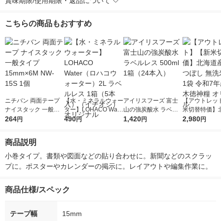
賞味期限/使用期限・返品について
こちらの商品もおすすめ
ニチバン 両面テープ
【水・ミネラルウォー
アイリスフーズ 富士
【アウトレッ
ナイスタック 一般タ
ター】LOHACO Wate
山の強炭酸水 ラベル
米切替特価】
イプ 15mm×6M NW-1
264
r（ロハコウォータ
490
レス 500ml 1箱（24
1,420
ななつぼし 無洗
2,980
円
円
円
円
5S 1個
ー）2L ラベルレス 1
本入）
g 1袋 令和7年
箱（5本入）（イチオ
徳神糧 オリジ
商品説明
シ） オリジナル
小巻タイプ。書類や図面などの貼り合わせに。新聞などのスクラッ
プに。ポスターやカレンダーの掲示に。レイアウトや編集作業に。
商品仕様/スペック
テープ幅
15mm