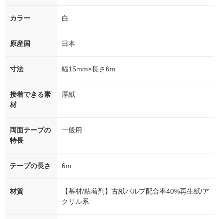
カラー
白
原産国
日本
寸法
幅15mm×長さ6m
接着できる素
厚紙
材
両面テープの
一般用
特長
テープの長さ
6m
材質
【基材/粘着剤】古紙パルプ配合率40%再生紙/ア
クリル系