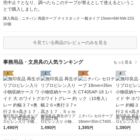
売中止？となり、調べたらこのテープが替えとして使えるというこ
とで購入しました。
購入商品：ニチバン 両面テープ ナイスタック 一般タイプ 15mm×6M NW-15S
10個
今見ている商品のレビューのみを見る
事務用品・文房具の人気ランキング
もっと見る
1
2
3
4
無印良品 再生ポリプ
無印良品 再生ポリプ
ニチバン セロテープ
無印良品 再生
ロピレン入り 小物収
ロピレン入り 小物収
18mm×35m CT405A
ロピレン入り 
納ケース ワイド 大 ホ
1,490
納ケース 大 ホワイト
1,490
P-18 1パック（10巻
1,395
納ケース ワイド
1,390
円
円
円
円
ワイトグレー 約幅３
グレー 約幅２６×奥行
入）
ワイトグレー 
７×奥行２６×高さ１
３７×高さ１７．５ｃ
７×奥行２６×