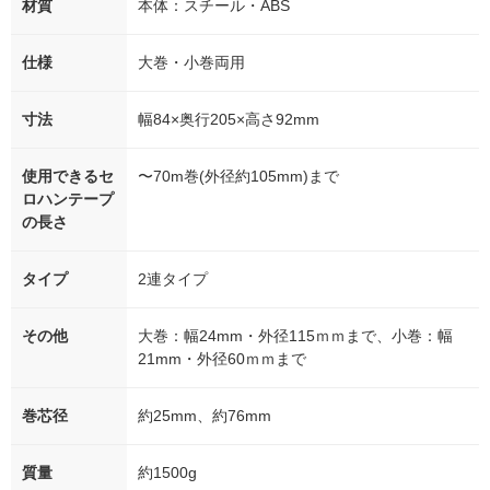
材質
本体：スチール・ABS
仕様
大巻・小巻両用
寸法
幅84×奥行205×高さ92mm
使用できるセ
〜70m巻(外径約105mm)まで
ロハンテープ
の長さ
タイプ
2連タイプ
その他
大巻：幅24mm・外径115ｍｍまで、小巻：幅
21mm・外径60ｍｍまで
巻芯径
約25mm、約76mm
質量
約1500g