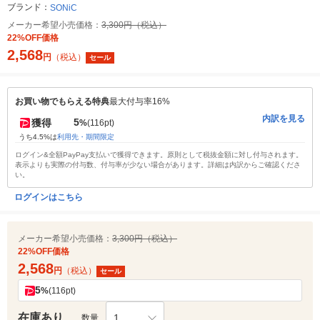
ブランド：
SONiC
メーカー希望小売価格：
3,300円（税込）
22%OFF価格
2,568
円
（税込）
セール
お買い物でもらえる特典
最大付与率16%
内訳を見る
5
獲得
%
(116pt)
うち4.5%は
利用先・期間限定
ログイン&全額PayPay支払いで獲得できます。原則として税抜金額に対し付与されます。
表示よりも実際の付与数、付与率が少ない場合があります。詳細は内訳からご確認くださ
い。
ログインはこちら
メーカー希望小売価格：
3,300円（税込）
22%OFF価格
2,568
円
（税込）
セール
5
%
(116pt)
在庫あり
1
数量