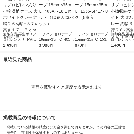
無印良品 再生ポリプ
ニチバン セロテープ
ニチバン セロテープ
無印良品 再生
ロピレン入り 小物収
18mm×35m CT405A
15mm×35m CT1535-
ロピレン入り 
納ケース 大 ホワイト
1,490
P-18 1セット（10巻
3,980
5P 1パック（5巻入）
670
納ケース ワイド
1,490
円
円
円
円
グレー 約幅２６×奥行
入×3パック）
ワイトグレー 
３７×高さ１７．５ｃ
７×奥行２６×
最近見た商品
ｍ 良品計画
７．５ｃｍ 良
商品を閲覧すると履歴が表示されます
掲載商品の情報について
・
掲載している情報の精度には万全を期しておりますが、その内容の正確性、
安全性、有用性を保証するものではありません。