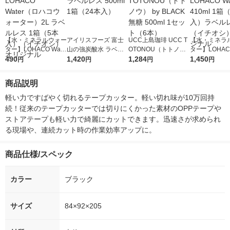
【水・ミネラルウォー
アイリスフーズ 富士
UCC上島珈琲 UCC T
【水・ミネラ
ター】LOHACO Wate
山の強炭酸水 ラベル
OTONOU（トトノ
ター】LOHACO
r（ロハコウォータ
490
レス 500ml 1箱（24
1,420
ウ） by BLACK無糖 5
1,284
r 410ml 1箱
1,450
円
円
円
円
ー）2L ラベルレス 1
本入）
00ml 1セット（6本）
入）ラベルレ
箱（5本入）（イチオ
オシ） オリジ
商品説明
シ） オリジナル
軽い力ですばやく切れるテープカッター。軽い切れ味が10万回持
続！従来のテープカッターでは切りにくかった素材のOPPテープや
ストアテープも軽い力で綺麗にカットできます。迅速さが求められ
る現場や、連続カット時の作業効率アップに。
商品仕様/スペック
カラー
ブラック
サイズ
84×92×205