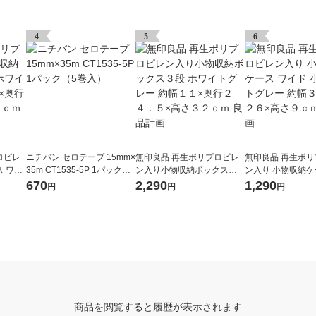
4
5
6
ロピレ
ニチバン セロテープ 15mm×
無印良品 再生ポリプロピレ
無印良品 再生ポ
 ワイ
35m CT1535-5P 1パック（5
ン入り小物収納ボックス３
ン入り 小物収納ケ
 約幅３
巻入）
段 ホワイトグレー 約幅１１
ド 小 ホワイトグ
670
2,290
1,290
円
円
円
７．５
×奥行２４．５×高さ３２ｃ
７×奥行２６×高さ
ｍ 良品計画
品計画
商品を閲覧すると履歴が表示されます