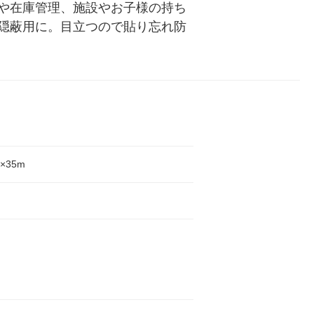
や在庫管理、施設やお子様の持ち
隠蔽用に。目立つので貼り忘れ防
×35m