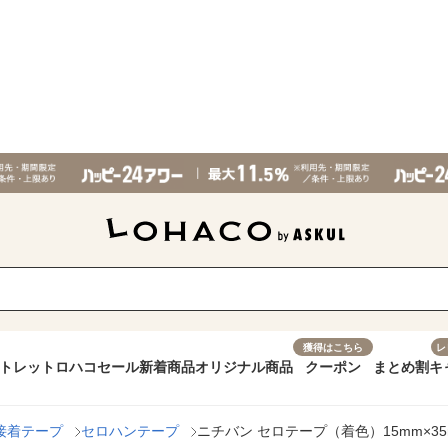
獲得はこちら
レ
トレット
ロハコセール
新着商品
オリジナル商品
クーポン
まとめ割
キ
接着テープ
セロハンテープ
ニチバン セロテープ（着色）15mm×35m 