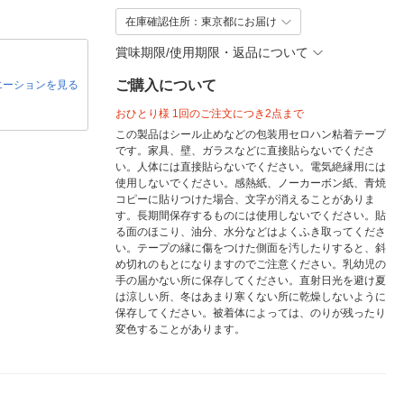
在庫確認住所：東京都にお届け
賞味期限/使用期限・返品について
ご購入について
エーションを見る
おひとり様 1回のご注文につき2点まで
この製品はシール止めなどの包装用セロハン粘着テープ
です。家具、壁、ガラスなどに直接貼らないでくださ
い。人体には直接貼らないでください。電気絶縁用には
使用しないでください。感熱紙、ノーカーボン紙、青焼
コピーに貼りつけた場合、文字が消えることがありま
す。長期間保存するものには使用しないでください。貼
る面のほこり、油分、水分などはよくふき取ってくださ
い。テープの縁に傷をつけた側面を汚したりすると、斜
め切れのもとになりますのでご注意ください。乳幼児の
手の届かない所に保存してください。直射日光を避け夏
は涼しい所、冬はあまり寒くない所に乾燥しないように
保存してください。被着体によっては、のりが残ったり
変色することがあります。