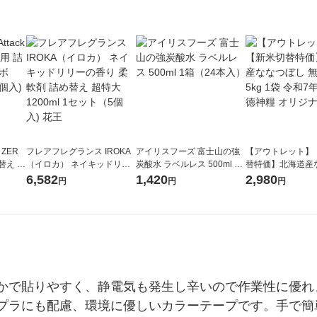
 ZER
フレアフレグランス IROKA
アイリスフーズ 富士山の強
【アウトレット】
替え メ
（イロカ） ネイキッドリリ
炭酸水 ラベルレス 500ml 1
替特価】北海道産
セット
ーの香り 柔軟剤 詰め替え 超
箱（24本入）
し 無洗米 5kg 1
6,582
1,420
2,980
円
円
円
王
特大 1200ml 1セット（5個
米 木徳神糧 オリ
入) 花王
かで貼りやすく、静電気も発生し辛いので作業性に優れ
脱プラにも配慮、環境に優しいカラーテープです。手で