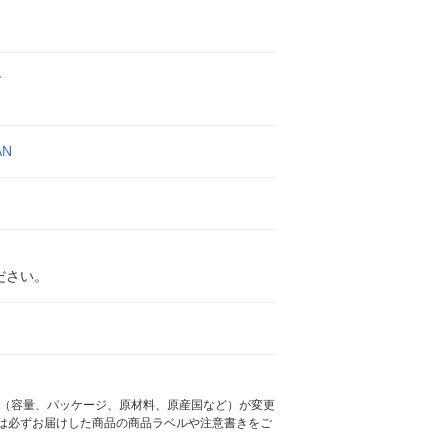
ン
AN
ださい。
様（容量、パッケージ、原材料、原産国など）が変更
は必ずお届けした商品の商品ラベルや注意書きをご