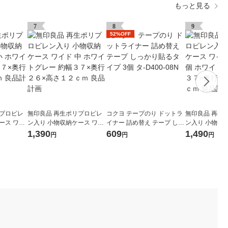
もっと見る
7
8
9
52%OFF
リプロピレ
無印良品 再生ポリプロピレ
コクヨ テープのり ドットラ
無印良品 再生
ース ワイ
ン入り 小物収納ケース ワイ
イナー 詰め替え テープ しっ
ン入り 小物収
レー 約幅３
ド 中 ホワイトグレー 約幅３
かり貼るタイプ 3個 タ-D400
ド 小 引出２個
1,390
609
1,490
円
円
円
９ｃｍ 良
７×奥行２６×高さ１２ｃｍ
-08N
ー 約幅３７×
良品計画
９ｃｍ 良品計