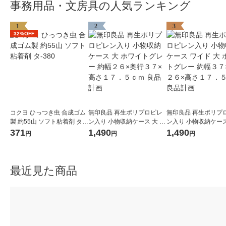
事務用品・文房具の人気ランキング
1
2
3
32%OFF
コクヨ ひっつき虫 合成ゴム
無印良品 再生ポリプロピレ
無印良品 再生ポリプ
製 約55山 ソフト粘着剤 タ-3
ン入り 小物収納ケース 大 ホ
ン入り 小物収納ケース
80
ワイトグレー 約幅２６×奥行
ド 大 ホワイトグレー
371
1,490
1,490
円
円
円
３７×高さ１７．５ｃｍ 良品
７×奥行２６×高さ１
計画
ｃｍ 良品計画
最近見た商品