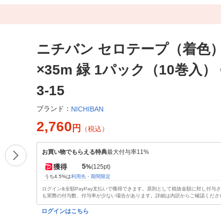
ニチバン セロテープ（着色）
×35m 緑 1パック（10巻入） 
3-15
ブランド：
NICHIBAN
2,760
円
（税込）
お買い物でもらえる特典
最大付与率11%
5
獲得
%
(125pt)
うち4.5%は
利用先・期間限定
ログイン&全額PayPay支払いで獲得できます。原則として税抜金額に対し付与
も実際の付与数、付与率が少ない場合があります。詳細は内訳からご確認くださ
ログインはこちら