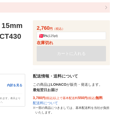
15mm
2,760
円
（税込）
CT430
5
%
(125pt)
在庫切れ
カートに入れる
配送情報・送料について
この商品は
LOHACO
が販売・発送します。
内訳を見る
最短翌日お届け
3,780
550
無料
円
(税込)以上で基本配送料
円
(税込)
されます。表示より
い。
配送料について
※
一部の商品につきましては、基本配送料を当社が負担
いたします。