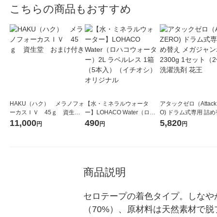
こちらの商品もおすすめ
HAKU（ハク） メラノフォ
【水・ミネラルウォータ
アタックゼロ（Attack
ーカスＩＶ 45ｇ 資生
ー】LOHACO Water（ロハ
O) ドラム式専用 詰め
堂 おまけ付き
コウォーター）2L ラベルレ
ガジャンボ 2300g 1
11,000
490
5,820
円
円
円
ス 1箱（5本入）（イチオ
（2個入) 洗濯洗剤 花
シ） オリジナル
商品説明
セロテープの着色タイプ。しなや
（70%）、原材料は天然素材で