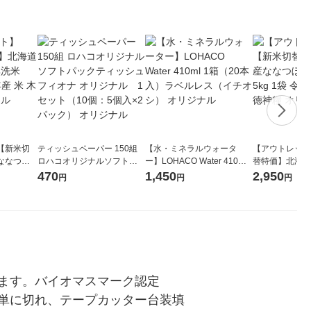
【新米切
ティッシュペーパー 150組
【水・ミネラルウォータ
【アウトレット
ななつぼ
ロハコオリジナルソフトパ
ー】LOHACO Water 410ml
替特価】北海道
袋 令和7年産
ックティッシュ フィオナ オ
1箱（20本入）ラベルレス
し 精白米 5kg
470
1,450
2,950
円
円
円
ジナル
リジナル 1セット（10個：
（イチオシ） オリジナル
米 木徳神糧 オ
5個入×2パック） オリジナ
ル
ます。バイオマスマーク認定
簡単に切れ、テープカッター台装填