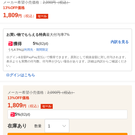
メーカー希望小売価格：
2,090円（税込）
13%OFF価格
1,809
円
（税込）
セール
お買い物でもらえる特典
最大付与率7%
内訳を見る
5
獲得
%
(82pt)
うち4.5%は
利用先・期間限定
ログイン&全額PayPay支払いで獲得できます。原則として税抜金額に対し付与されます。
表示よりも実際の付与数、付与率が少ない場合があります。詳細は内訳からご確認くださ
い。
ログインはこちら
メーカー希望小売価格：
2,090円（税込）
13%OFF価格
1,809
円
（税込）
セール
5
%
(82pt)
在庫あり
1
数量