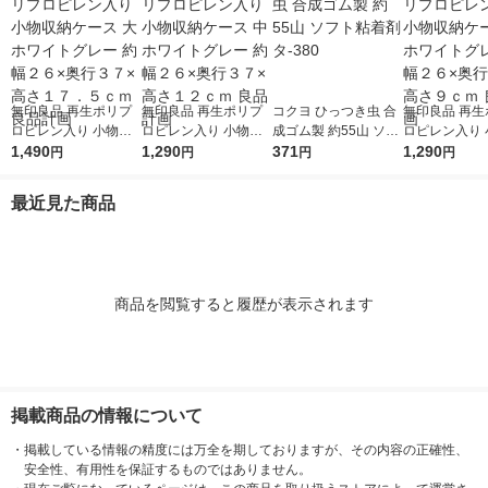
無印良品 再生ポリプ
無印良品 再生ポリプ
コクヨ ひっつき虫 合
無印良品 再生
ロピレン入り 小物収
ロピレン入り 小物収
成ゴム製 約55山 ソフ
ロピレン入り 
納ケース 大 ホワイト
1,490
納ケース 中 ホワイト
1,290
ト粘着剤 タ-380
371
納ケース 小 
1,290
円
円
円
円
グレー 約幅２６×奥行
グレー 約幅２６×奥行
グレー 約幅２
３７×高さ１７．５ｃ
３７×高さ１２ｃｍ 良
３７×高さ９ｃ
最近見た商品
ｍ 良品計画
品計画
計画
商品を閲覧すると履歴が表示されます
掲載商品の情報について
・
掲載している情報の精度には万全を期しておりますが、その内容の正確性、
安全性、有用性を保証するものではありません。