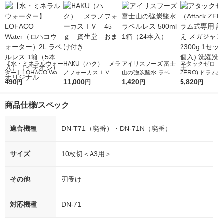
【水・ミネラルウォー
HAKU（ハク） メラ
アイリスフーズ 富士
アタックゼロ（A
ター】LOHACO Wate
ノフォーカスＩＶ 4
山の強炭酸水 ラベル
ZERO) ドラ
r（ロハコウォータ
490
5ｇ 資生堂 おまけ
11,000
レス 500ml 1箱（24
1,420
詰め替え メガ
5,820
円
円
円
円
ー）2L ラベルレス 1
付き
本入）
ボ 2300g 1
箱（5本入）（イチオ
個入) 洗濯洗剤
商品仕様/スペック
シ） オリジナル
適合機種
DN-T71（廃番）・DN-71N（廃番）
サイズ
10枚切＜A3用＞
その他
刃受け
対応機種
DN-71