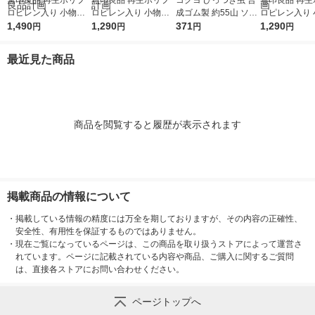
無印良品 再生ポリプ
無印良品 再生ポリプ
コクヨ ひっつき虫 合
無印良品 再生
ロピレン入り 小物収
ロピレン入り 小物収
成ゴム製 約55山 ソフ
ロピレン入り 
納ケース 大 ホワイト
1,490
納ケース 中 ホワイト
1,290
ト粘着剤 タ-380
371
納ケース 小 
1,290
円
円
円
円
グレー 約幅２６×奥行
グレー 約幅２６×奥行
グレー 約幅２
３７×高さ１７．５ｃ
３７×高さ１２ｃｍ 良
３７×高さ９ｃ
最近見た商品
ｍ 良品計画
品計画
計画
商品を閲覧すると履歴が表示されます
掲載商品の情報について
・
掲載している情報の精度には万全を期しておりますが、その内容の正確性、
安全性、有用性を保証するものではありません。
・
現在ご覧になっているページは、この商品を取り扱うストアによって運営さ
れています。ページに記載されている内容や商品、ご購入に関するご質問
は、直接各ストアにお問い合わせください。
ページトップへ