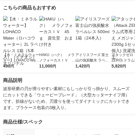
こちらの商品もおすすめ
【水・ミネラルウォー
HAKU（ハク） メラ
アイリスフーズ 富士
アタックゼロ（A
ター】LOHACO Wate
ノフォーカスＩＶ 4
山の強炭酸水 ラベル
ZERO) ドラ
r（ロハコウォータ
490
5ｇ 資生堂 おまけ
11,000
レス 500ml 1箱（24
1,420
詰め替え メガ
5,820
円
円
円
円
ー）2L ラベルレス 1
付き
本入）
ボ 2300g 1
箱（5本入）（イチオ
個入) 洗濯洗剤
商品説明
シ） オリジナル
波形研磨の刃が滑りやすい素材にもしっかり引っ掛かり、スムーズ
にカットできる「ウェービーブレード」（大型カッターナイフ用）
です。折線がないため、刃渡りを使ってダイナミックにカットでき
ます。プラケース包装の3枚入り。
商品仕様/スペック