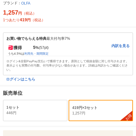
ブランド：
OLFA
1,257
円
（税込）
419
1つあたり
円
（税込）
お買い物でもらえる特典
最大付与率7%
内訳を見る
5
獲得
%
(57pt)
うち4.5%は
利用先・期間限定
ログイン&全額PayPay支払いで獲得できます。原則として税抜金額に対し付与されます。
表示よりも実際の付与数、付与率が少ない場合があります。詳細は内訳からご確認くださ
い。
ログインはこちら
販売単位
1セット
419円×3セット
446円
1,257円
お得