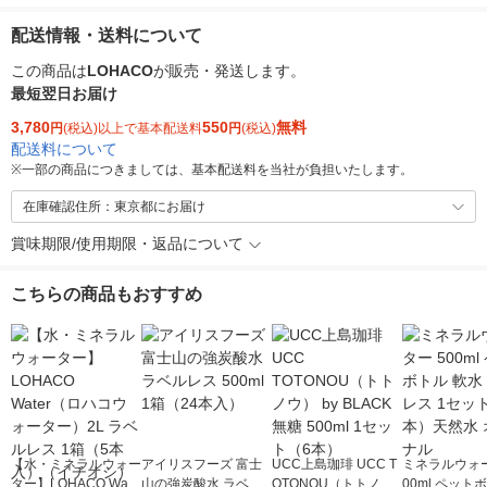
配送情報・送料について
この商品は
LOHACO
が販売・発送します。
最短翌日お届け
3,780
550
無料
円
(税込)以上で基本配送料
円
(税込)
配送料について
※
一部の商品につきましては、基本配送料を当社が負担いたします。
在庫確認住所：東京都にお届け
賞味期限/使用期限・返品について
こちらの商品もおすすめ
【水・ミネラルウォー
アイリスフーズ 富士
UCC上島珈琲 UCC T
ミネラルウォー
ター】LOHACO Wate
山の強炭酸水 ラベル
OTONOU（トトノ
00ml ペット