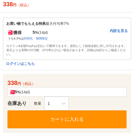
338
円
（税込）
お買い物でもらえる特典
最大付与率7%
内訳を見る
5
獲得
%
(14pt)
うち4.5%は
利用先・期間限定
ログイン&全額PayPay支払いで獲得できます。原則として税抜金額に対し付与されます。
表示よりも実際の付与数、付与率が少ない場合があります。詳細は内訳からご確認くださ
い。
ログインはこちら
338
円
（税込）
5
%
(14pt)
在庫あり
1
数量
カートに入れる