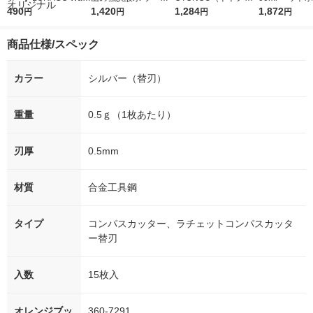
r（ロハコウォータ
490
レス 500ml 1箱（24
1,420
ウ） by BLACK無糖 5
1,284
水 ラベルレス
1,872
円
円
円
円
ー）2L ラベルレス 1
本入）
00ml 1セット（6本）
ト（48本）天
箱（5本入）（イチオ
リジナル
商品仕様/スペック
シ） オリジナル
カラー
シルバー（替刃）
重量
0.5ｇ（1枚あたり）
刃厚
0.5mm
材質
合金工具鋼
タイプ
コンパスカッター、ラチェットコンパスカッタ
ー替刃
入数
15枚入
オレンジブッ
360-7291