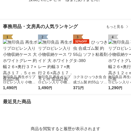
事務用品・文房具の人気ランキング
もっと見る
1
2
3
4
32%OFF
無印良品 再生ポリプ
無印良品 再生ポリプ
コクヨ ひっつき虫 合
無印良品 再生
ロピレン入り 小物収
ロピレン入り 小物収
成ゴム製 約55山 ソフ
ロピレン入り 
納ケース 大 ホワイト
1,490
納ケース ワイド 大 ホ
1,490
ト粘着剤 タ-380
371
納ケース 中 
1,290
円
円
円
円
グレー 約幅２６×奥行
ワイトグレー 約幅３
グレー 約幅２
３７×高さ１７．５ｃ
７×奥行２６×高さ１
３７×高さ１２
最近見た商品
ｍ 良品計画
７．５ｃｍ 良品計画
品計画
商品を閲覧すると履歴が表示されます