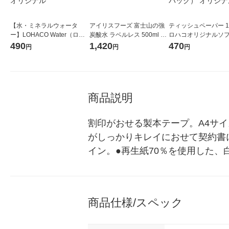
【水・ミネラルウォータ
アイリスフーズ 富士山の強
ティッシュペーパー 1
ー】LOHACO Water（ロハ
炭酸水 ラベルレス 500ml 1
ロハコオリジナルソ
コウォーター）2L ラベルレ
箱（24本入）
ックティッシュ フィオ
490
1,420
470
円
円
円
ス 1箱（5本入）（イチオ
リジナル 1セット（
シ） オリジナル
5個入×2パック） オ
ル
商品説明
割印がおせる製本テープ。A4サ
がしっかりキレイにおせて契約書
イン。●再生紙70％を使用した、
商品仕様/スペック