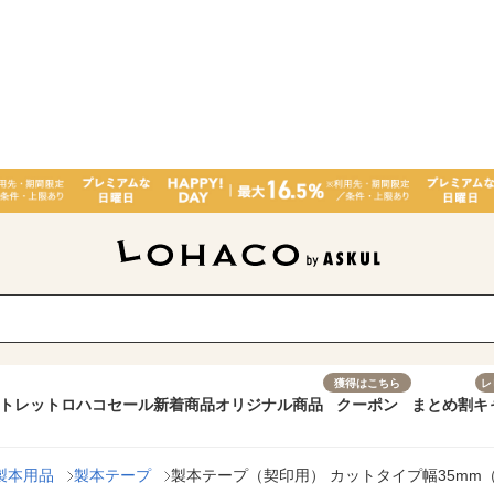
獲得はこちら
レ
トレット
ロハコセール
新着商品
オリジナル商品
クーポン
まとめ割
キ
製本用品
製本テープ
製本テープ（契印用） カットタイプ幅35mm（A