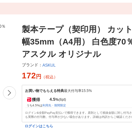
製本テープ（契印用） カッ
幅35mm（A4用） 白色度70
アスクル オリジナル
ブランド：
ASKUL
172
円
（税込）
お買い物でもらえる特典
最大付与率15.5%
4.5
獲得
%
(6pt)
うち4.5%は
利用先・期間限定
ログイン&全額PayPay支払いで獲得できます。原則として税抜金額に対し付与
も実際の付与数、付与率が少ない場合があります。詳細は内訳からご確認くださ
ログインはこちら