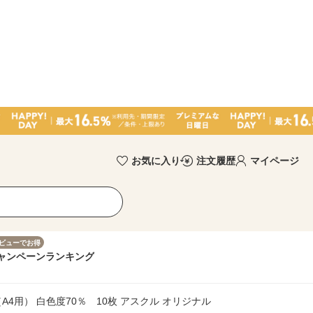
お気に入り
注文履歴
マイページ
ビューでお得
ャンペーン
ランキング
4用） 白色度70％ 10枚 アスクル オリジナル