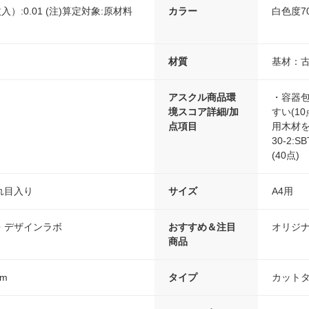
入）:0.01 (注)算定対象:原材料
カラー
白色度7
材質
基材：古
アスクル商品環
・容器包
境スコア詳細/加
すい(1
点項目
用木材を
30-2
(40点)
れ目入り
サイズ
A4用
・デザインラボ
おすすめ＆注目
オリジ
商品
mm
タイプ
カットタ