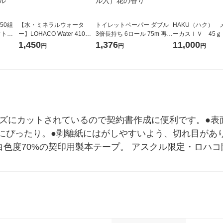
50組
【水・ミネラルウォータ
トイレットペーパー ダブル
HAKU（ハク） 
フトパ
ー】LOHACO Water 410ml
3倍長持ち 6ロール 75m 再生
ーカスＩＶ 45ｇ
ナ オ
1箱（20本入）ラベルレス
紙配合 スコッティフラワー
堂 おまけ付き
1,450
1,376
11,000
円
円
円
10個：
（イチオシ） オリジナル
パック 1セット（2パック12
リジナ
ロール入）花の香り
イズにカットされているので契約書作成に便利です。●表
にぴったり。●剥離紙にはがしやすいよう、切れ目があ
白色度70%の契印用製本テープ。 アスクル限定・ロハコ