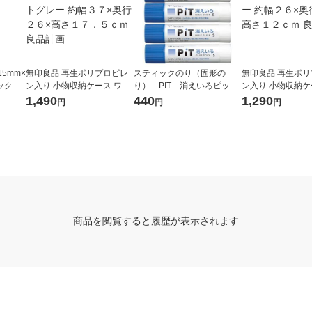
5mm×
無印良品 再生ポリプロピレ
スティックのり（固形の
無印良品 再生ポ
パック（5
ン入り 小物収納ケース ワイ
り） PIT 消えいろピット
ン入り 小物収納ケ
ド 大 ホワイトグレー 約幅３
S 乾くと色が消える PT-T
ワイトグレー 約幅
1,490
440
1,290
円
円
円
７×奥行２６×高さ１７．５
C 5本 トンボ鉛筆
３７×高さ１２ｃｍ
ｃｍ 良品計画
商品を閲覧すると履歴が表示されます