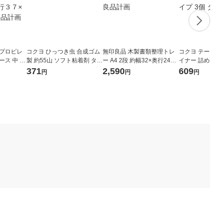
リプロピレ
コクヨ ひっつき虫 合成ゴム
無印良品 木製書類整理トレ
コクヨ テープ
ース 中 ホ
製 約55山 ソフト粘着剤 タ-3
ー A4 2段 約幅32×奥行24×
イナー 詰め替え
２６×奥行
80
高さ10.5cm 良品計画
かり貼るタイプ 3
371
2,590
609
円
円
円
 良品計画
-08N