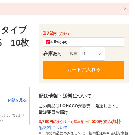
トタイプ
172
円
（税込）
％ 10枚
4.5
%
(6pt)
在庫あり
1
数量
カートに入れる
配送情報・送料について
内訳を見る
この商品は
LOHACO
が販売・発送します。
最短翌日お届け
されます。表示より
い。
3,780
550
無料
円
(税込)以上で基本配送料
円
(税込)
配送料について
※
一部の商品につきましては、基本配送料を当社が負担