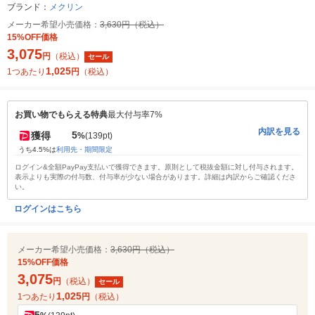
ブランド：
メクリン
メーカー希望小売価格：
3,630円（税込）
15%OFF価格
3,075
円
（税込）
セール
1,025
1つあたり
円
（税込）
お買い物でもらえる特典
最大付与率7%
内訳を見る
5
獲得
%
(139pt)
うち4.5%は
利用先・期間限定
ログイン&全額PayPay支払いで獲得できます。原則として税抜金額に対し付与されます。
表示よりも実際の付与数、付与率が少ない場合があります。詳細は内訳からご確認くださ
い。
ログインはこちら
メーカー希望小売価格：
3,630円（税込）
15%OFF価格
3,075
円
（税込）
セール
1,025
1つあたり
円
（税込）