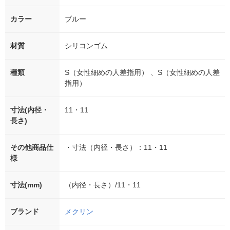
カラー
ブルー
材質
シリコンゴム
種類
S（女性細めの人差指用） 、S（女性細めの人差
指用）
寸法(内径・
11・11
長さ)
その他商品仕
・寸法（内径・長さ）：11・11
様
寸法(mm)
（内径・長さ）/11・11
ブランド
メクリン