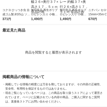
コクヨ ひっつき虫 合
無印良品 再生ポリプ
無印良品 再生ポリプ
ニチバン セロ
成ゴム製 約55山 ソフ
ロピレン入り 小物収
ロピレン入り 小物収
15mm×35m C
ト粘着剤 タ-380
371
納ケース 大 ホワイト
1,490
納ケース ワイド 大 ホ
1,490
5P 1パック（
670
円
円
円
円
グレー 約幅２６×奥行
ワイトグレー 約幅３
３７×高さ１７．５ｃ
７×奥行２６×高さ１
最近見た商品
ｍ 良品計画
７．５ｃｍ 良品計画
商品を閲覧すると履歴が表示されます
掲載商品の情報について
・
掲載している情報の精度には万全を期しておりますが、その内容の正確性、
安全性、有用性を保証するものではありません。
・
現在ご覧になっているページは、この商品を取り扱うストアによって運営さ
れています。ページに記載されている内容や商品、ご購入に関するご質問
は、直接各ストアにお問い合わせください。