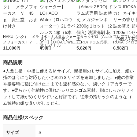
HAKU（ハク） メラ
【水・ミネラルウォー
アタックゼロ（Attack
フレアフレグラ
ノフォーカスＩＶ 4
ター】LOHACO Wate
ZERO) ドラム式専用
ROKA（イロ
5ｇ 資生堂 おまけ
11,000
r（ロハコウォータ
490
詰め替え メガジャン
5,820
イキッドリリ
6,582
円
円
円
円
付き
ー）2L ラベルレス 1
ボ 2300g 1セット（2
柔軟剤 詰め替
箱（5本入）（イチオ
個入) 洗濯洗剤 花王
大 1200ml 
商品説明
シ） オリジナル
（5個入) 花王
●人差し指・中指に使えるＭサイズ、親指用のＬサイズに加え、細い
指のほうにも対応した小さめのＳサイズを追加しました。●他の作業
や接客時に指に付けたままでも違和感のない、淡いクリアカラーで
す。●柔らかく伸縮性に優れたシリコンゴム素材。指にしっかりフィ
ットして紙がめくりやすいと好評です。従来の指サックのようなゴ
ム独特の嫌な臭いがしません。
商品仕様/スペック
サイズ
S