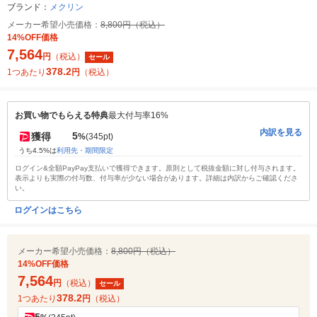
ブランド：
メクリン
メーカー希望小売価格：
8,800円（税込）
14%OFF価格
7,564
円
（税込）
セール
378.2
1つあたり
円
（税込）
お買い物でもらえる特典
最大付与率16%
内訳を見る
5
獲得
%
(345pt)
うち4.5%は
利用先・期間限定
ログイン&全額PayPay支払いで獲得できます。原則として税抜金額に対し付与されます。
表示よりも実際の付与数、付与率が少ない場合があります。詳細は内訳からご確認くださ
い。
ログインはこちら
メーカー希望小売価格：
8,800円（税込）
14%OFF価格
7,564
円
（税込）
セール
378.2
1つあたり
円
（税込）