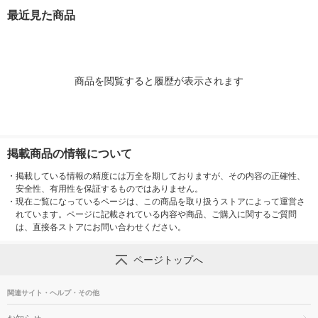
３７×高さ１７．５ｃ
７×奥行２６×
最近見た商品
ｍ 良品計画
７．５ｃｍ 良
商品を閲覧すると履歴が表示されます
掲載商品の情報について
・
掲載している情報の精度には万全を期しておりますが、その内容の正確性、
安全性、有用性を保証するものではありません。
・
現在ご覧になっているページは、この商品を取り扱うストアによって運営さ
れています。ページに記載されている内容や商品、ご購入に関するご質問
は、直接各ストアにお問い合わせください。
ページトップへ
関連サイト・ヘルプ・その他