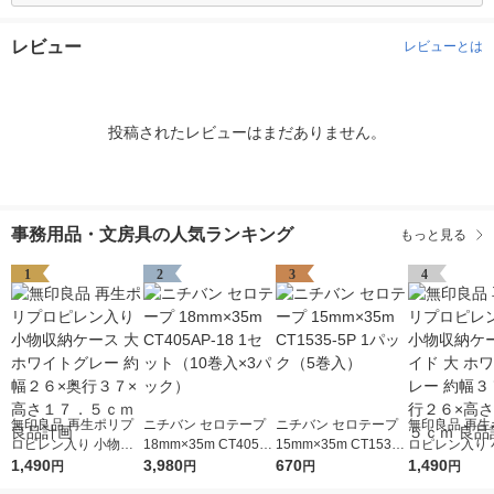
レビュー
レビューとは
投稿されたレビューはまだありません。
事務用品・文房具の人気ランキング
もっと見る
1
2
3
4
無印良品 再生ポリプ
ニチバン セロテープ
ニチバン セロテープ
無印良品 再生
ロピレン入り 小物収
18mm×35m CT405A
15mm×35m CT1535-
ロピレン入り 
納ケース 大 ホワイト
1,490
P-18 1セット（10巻
3,980
5P 1パック（5巻入）
670
納ケース ワイド
1,490
円
円
円
円
グレー 約幅２６×奥行
入×3パック）
ワイトグレー 