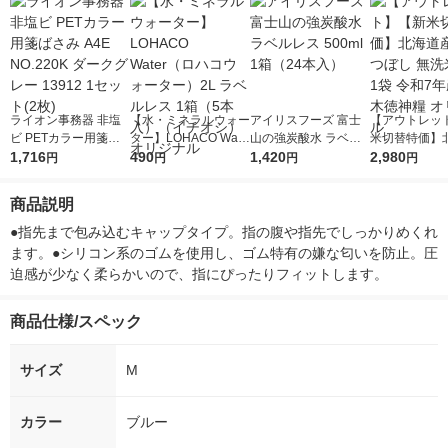
ライオン事務器 非塩
【水・ミネラルウォー
アイリスフーズ 富士
【アウトレッ
ビ PETカラー用箋ば
ター】LOHACO Wate
山の強炭酸水 ラベル
米切替特価】
さみ A4E NO.220K ダ
1,716
r（ロハコウォータ
490
レス 500ml 1箱（24
1,420
ななつぼし 無洗
2,980
円
円
円
円
ークグレー 13912 1セ
ー）2L ラベルレス 1
本入）
g 1袋 令和7年
ット(2枚)
箱（5本入）（イチオ
徳神糧 オリジ
商品説明
シ） オリジナル
●指先まで包み込むキャップタイプ。指の腹や指先でしっかりめくれ
ます。●シリコン系のゴムを使用し、ゴム特有の嫌な匂いを防止。圧
迫感が少なく柔らかいので、指にぴったりフィットします。
商品仕様/スペック
サイズ
M
カラー
ブルー