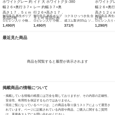
無印良品 再生ポリプ
無印良品 再生ポリプ
コクヨ ひっつき虫 合
無印良品 再生
ロピレン入り 小物収
ロピレン入り 小物収
成ゴム製 約55山 ソフ
ロピレン入り 
納ケース 大 ホワイト
1,490
納ケース ワイド 大 ホ
1,490
ト粘着剤 タ-380
371
納ケース 中 
1,290
円
円
円
円
グレー 約幅２６×奥行
ワイトグレー 約幅３
グレー 約幅２
３７×高さ１７．５ｃ
７×奥行２６×高さ１
３７×高さ１２
最近見た商品
ｍ 良品計画
７．５ｃｍ 良品計画
品計画
商品を閲覧すると履歴が表示されます
掲載商品の情報について
・
掲載している情報の精度には万全を期しておりますが、その内容の正確性、
安全性、有用性を保証するものではありません。
・
現在ご覧になっているページは、この商品を取り扱うストアによって運営さ
れています。ページに記載されている内容や商品、ご購入に関するご質問
は、直接各ストアにお問い合わせください。