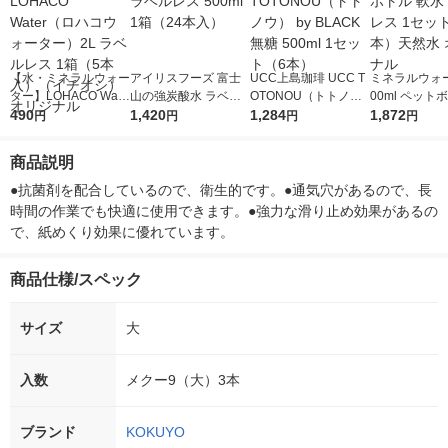
【水・ミネラルウォー
アイリスフーズ 富士
UCC上島珈琲 UCC T
ミネラルウォー
ター】LOHACO Wate
山の強炭酸水 ラベル
OTONOU（トトノ
00ml ペット
r（ロハコウォータ
490
レス 500ml 1箱（24
1,420
ウ） by BLACK無糖 5
1,284
水 ラベルレス
1,872
円
円
円
円
ー）2L ラベルレス 1
本入）
00ml 1セット（6本）
ト（48本）天
箱（5本入）（イチオ
リジナル
商品説明
シ） オリジナル
●抗菌剤を配合しているので、衛生的です。●通気穴があるので、長
時間の作業でも快適に使用できます。●強力な滑り止め効果があるの
で、紙めくり効果に優れています。
商品仕様/スペック
サイズ
大
入数
メクー9（大）3本
ブランド
KOKUYO