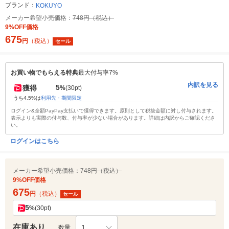
ブランド：
KOKUYO
メーカー希望小売価格：
748円（税込）
9%OFF価格
675
円
（税込）
セール
お買い物でもらえる特典
最大付与率7%
内訳を見る
5
獲得
%
(30pt)
うち4.5%は
利用先・期間限定
ログイン&全額PayPay支払いで獲得できます。原則として税抜金額に対し付与されます。
表示よりも実際の付与数、付与率が少ない場合があります。詳細は内訳からご確認くださ
い。
ログインはこちら
メーカー希望小売価格：
748円（税込）
9%OFF価格
675
円
（税込）
セール
5
%
(30pt)
在庫あり
1
数量