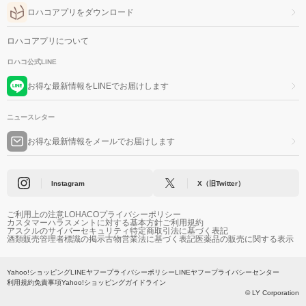
ロハコアプリをダウンロード
ロハコアプリについて
ロハコ公式LINE
お得な最新情報をLINEでお届けします
ニュースレター
お得な最新情報をメールでお届けします
Instagram
X（旧Twitter）
ご利用上の注意
LOHACOプライバシーポリシー
カスタマーハラスメントに対する基本方針
ご利用規約
アスクルのサイバーセキュリティ
特定商取引法に基づく表記
酒類販売管理者標識の掲示
古物営業法に基づく表記
医薬品の販売に関する表示
Yahoo!ショッピング
LINEヤフープライバシーポリシー
LINEヤフープライバシーセンター
利用規約
免責事項
Yahoo!ショッピングガイドライン
© LY Corporation