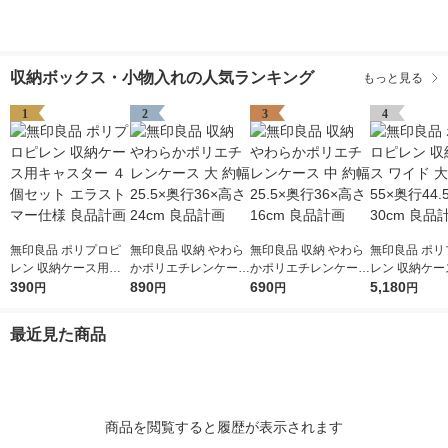
収納ボックス・小物入れの人気ランキング
もっと見る
1
2
3
4
無印良品 ポリプロピ
無印良品 収納 やわら
無印良品 収納 やわら
無印良品 ポリ
レン 収納ケース用キ
かポリエチレンケース
かポリエチレンケース
レン 収納ケー
ャスター ４個セット
390
大 約幅25.5×奥行36×
890
中 約幅25.5×奥行36×
690
ド 大 約幅55×奥行44.
5,180
円
円
円
円
エラストマー仕様 良
高さ24cm 良品計画
高さ16cm 良品計画
5×高さ30cm
品計画
最近見た商品
商品を閲覧すると履歴が表示されます