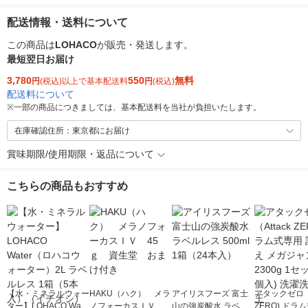
配送情報・送料について
この商品は
LOHACO
が販売・発送します。
最短翌日お届け
3,780
550
無料
円
(税込)以上で基本配送料
円
(税込)
配送料について
※
一部の商品につきましては、基本配送料を当社が負担いたします。
在庫確認住所：東京都にお届け
賞味期限/使用期限・返品について
こちらの商品もおすすめ
【水・ミネラルウォー
HAKU（ハク） メラ
アイリスフーズ 富士
アタックゼロ（A
ター】LOHACO Wate
ノフォーカスＩＶ 4
山の強炭酸水 ラベル
ZERO) ドラ