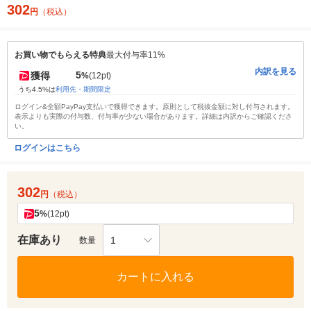
302
円
（税込）
お買い物でもらえる特典
最大付与率11%
内訳を見る
5
獲得
%
(12pt)
うち4.5%は
利用先・期間限定
ログイン&全額PayPay支払いで獲得できます。原則として税抜金額に対し付与されます。
表示よりも実際の付与数、付与率が少ない場合があります。詳細は内訳からご確認くださ
い。
ログインはこちら
302
円
（税込）
5
%
(12pt)
在庫あり
1
数量
カートに入れる