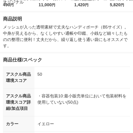
r（ロハコウォータ
490
5ｇ 資生堂 おまけ
11,000
レス 500ml 1箱（24
1,420
詰め替え メガ
5,820
円
円
円
円
ー）2L ラベルレス 1
付き
本入）
ボ 2300g 1
箱（5本入）（イチオ
個入) 洗濯洗剤
商品説明
シ） オリジナル
メッシュが入った透明素材で丈夫なハンディポーチ（B5サイズ）。
中身が見えるから、なくしやすい通帳や印鑑、小銭など細々したも
のの整理に便利！丈夫だから、繰り返し使う通い袋にもオススメで
す。
商品仕様/スペック
アスクル商品
50
環境スコア
アスクル商品
・容器包装10:最小販売単位において包装材料を
環境スコア詳
使用していない(50点)
細/加点項目
カラー
イエロー