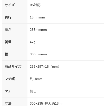
サイズ
B5対応
奥行
18mmmm
高さ
235mmmm
質量
47g
幅
300mmmm
商品サイズ
235×297×18（mm）
マチ幅
約18mm
マチ
無し
寸法
300×235×厚み約18mm