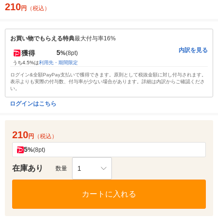
210
円
（税込）
お買い物でもらえる特典
最大付与率16%
内訳を見る
5
獲得
%
(8pt)
うち4.5%は
利用先・期間限定
ログイン&全額PayPay支払いで獲得できます。原則として税抜金額に対し付与されます。
表示よりも実際の付与数、付与率が少ない場合があります。詳細は内訳からご確認くださ
い。
ログインはこちら
210
円
（税込）
5
%
(8pt)
在庫あり
1
数量
カートに入れる