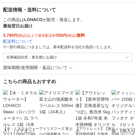
配送情報・送料について
この商品は
LOHACO
が販売・発送します。
最短翌日お届け
3,780
550
無料
円
(税込)以上で基本配送料
円
(税込)
配送料について
※
一部の商品につきましては、基本配送料を当社が負担いたします。
在庫確認住所：東京都にお届け
賞味期限/使用期限・返品について
こちらの商品もおすすめ
【水・ミネラルウォー
アイリスフーズ 富士
【アウトレット】【新
ティッシュペー
ター】LOHACO Wate
山の強炭酸水 ラベル
米切替特価】北海道産
50組 ロハコ