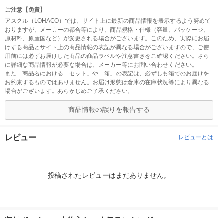
ご注意【免責】
アスクル（LOHACO）では、サイト上に最新の商品情報を表示するよう努めて
おりますが、メーカーの都合等により、商品規格・仕様（容量、パッケージ、
原材料、原産国など）が変更される場合がございます。このため、実際にお届
けする商品とサイト上の商品情報の表記が異なる場合がございますので、ご使
用前には必ずお届けした商品の商品ラベルや注意書きをご確認ください。さら
に詳細な商品情報が必要な場合は、メーカー等にお問い合わせください。
また、商品名における「セット」や「箱」の表記は、必ずしも箱でのお届けを
お約束するものではありません。お届け形態は倉庫の在庫状況等により異なる
場合がございます。あらかじめご了承ください。
商品情報の誤りを報告する
レビュー
レビューとは
投稿されたレビューはまだありません。