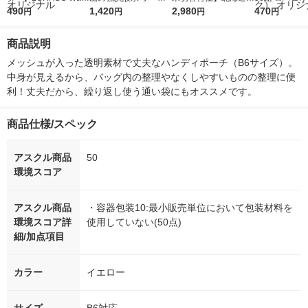
r（ロハコウォータ
490
レス 500ml 1箱（24
1,420
ななつぼし 無洗米 5k
2,980
ルソフトパッ
470
円
円
円
円
ー）2L ラベルレス 1
本入）
g 1袋 令和7年産 米 木
シュ フィオナ
箱（5本入）（イチオ
徳神糧 オリジナル
ナル 1セット
商品説明
シ） オリジナル
個：5個入×2
オリジナル
メッシュが入った透明素材で丈夫なハンディポーチ（B6サイズ）。
中身が見えるから、バッグ内の整理やなくしやすいものの整理に便
利！丈夫だから、繰り返し使う通い袋にもオススメです。
商品仕様/スペック
アスクル商品
50
環境スコア
アスクル商品
・容器包装10:最小販売単位において包装材料を
環境スコア詳
使用していない(50点)
細/加点項目
カラー
イエロー