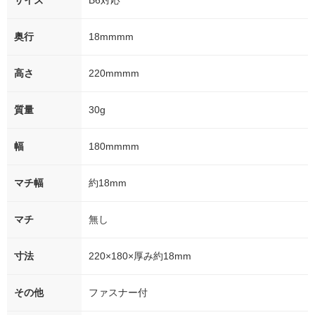
サイズ
B6対応
奥行
18mmmm
高さ
220mmmm
質量
30g
幅
180mmmm
マチ幅
約18mm
マチ
無し
寸法
220×180×厚み約18mm
その他
ファスナー付