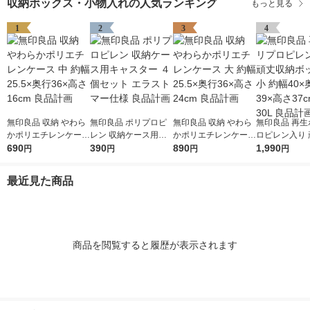
収納ボックス・小物入れの人気ランキング
もっと見る
1
2
3
4
無印良品 収納 やわら
無印良品 ポリプロピ
無印良品 収納 やわら
無印良品 再生
かポリエチレンケース
レン 収納ケース用キ
かポリエチレンケース
ロピレン入り 
中 約幅25.5×奥行36×
690
ャスター ４個セット
390
大 約幅25.5×奥行36×
890
納ボックス 小 
1,990
円
円
円
円
高さ16cm 良品計画
エラストマー仕様 良
高さ24cm 良品計画
×奥行39×高さ
品計画
約30L 良品計
最近見た商品
商品を閲覧すると履歴が表示されます