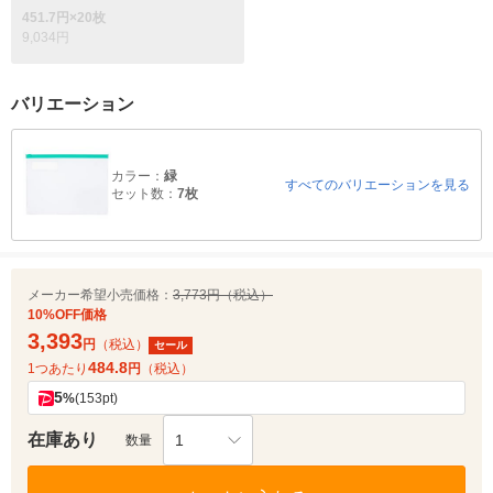
451.7円×20枚
9,034円
バリエーション
カラー：
緑
すべてのバリエーションを見る
セット数：
7枚
メーカー希望小売価格：
3,773円（税込）
10%OFF価格
3,393
円
（税込）
セール
484.8
1つあたり
円
（税込）
5
%
(153pt)
在庫あり
1
数量