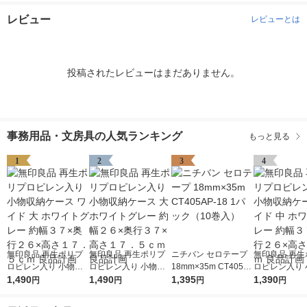
レビュー
レビューとは
投稿されたレビューはまだありません。
事務用品・文房具の人気ランキング
もっと見る
1
2
3
4
無印良品 再生ポリプ
無印良品 再生ポリプ
ニチバン セロテープ
無印良品 再生
ロピレン入り 小物収
ロピレン入り 小物収
18mm×35m CT405A
ロピレン入り 
納ケース ワイド 大 ホ
1,490
納ケース 大 ホワイト
1,490
P-18 1パック（10巻
1,395
納ケース ワイド
1,390
円
円
円
円
ワイトグレー 約幅３
グレー 約幅２６×奥行
入）
ワイトグレー 
７×奥行２６×高さ１
３７×高さ１７．５ｃ
７×奥行２６×