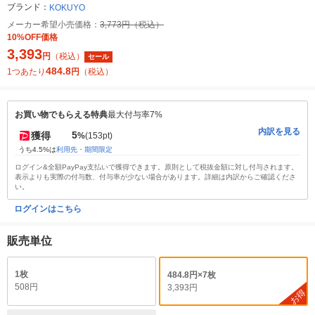
ブランド：
KOKUYO
メーカー希望小売価格：
3,773円（税込）
10%OFF価格
3,393
円
（税込）
セール
484.8
1つあたり
円
（税込）
お買い物でもらえる特典
最大付与率7%
内訳を見る
5
獲得
%
(153pt)
うち4.5%は
利用先・期間限定
ログイン&全額PayPay支払いで獲得できます。原則として税抜金額に対し付与されます。
表示よりも実際の付与数、付与率が少ない場合があります。詳細は内訳からご確認くださ
い。
ログインはこちら
販売単位
1枚
484.8円×7枚
508円
3,393円
お得