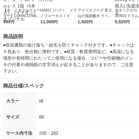
【水・ミネラルウォー
HAKU（ハク） メラ
アイリスフーズ 富士
アタックゼロ（A
ター】LOHACO Wate
ノフォーカスＩＶ 4
山の強炭酸水 ラベル
ZERO) ドラ
r（ロハコウォータ
490
5ｇ 資生堂 おまけ
11,000
レス 500ml 1箱（24
1,420
詰め替え メガ
5,820
円
円
円
円
ー）2L ラベルレス 1
付き
本入）
ボ 2300g 1
箱（5本入）（イチオ
個入) 洗濯洗剤
商品説明
シ） オリジナル
●収容書類の抜け落ち・紛失を防ぐチャック付きです。●チャックは
５色あり、色分類に便利です。●材質：軟質透明塩ビ。●高温になる
場所や長時間にわたってご使用になる場合、コピーや印刷物のイン
キの付着や感熱紙の文字消えが起きることがありますので、ご注意
下さい。
商品仕様/スペック
カラー
緑
サイズ
B5
ケース内寸法
200・282