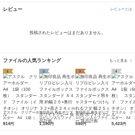
レビュー
レビューとは
投稿されたレビューはまだありません。
ファイルの人気ランキング
もっと見る
1
2
3
4
アスクル クリアーホ
無印良品 再生ポリプ
無印良品 再生ポリプ
アスクル ク
ルダー A4 1袋（10
ロピレン入りファイル
ロピレン入りファイル
ルダー A4 
0枚） スタンダー
914
ボックススタンダード
1,190
ボックススタンダード
590
0枚） スタ
5,423
円
円
円
円
ド ファイル（イチオ
Ａ４用 約幅２５×奥行
用キャスターもつけら
ド ファイル
シ） オリジナル
３２×高さ２４ｃｍ ホ
れるフタ 幅２５ｃｍ
シ） オリジナ