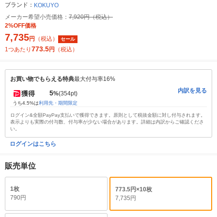
ブランド：
KOKUYO
メーカー希望小売価格：
7,920円（税込）
2%OFF価格
7,735
円
（税込）
セール
773.5
1つあたり
円
（税込）
お買い物でもらえる特典
最大付与率16%
内訳を見る
5
獲得
%
(354pt)
うち4.5%は
利用先・期間限定
ログイン&全額PayPay支払いで獲得できます。原則として税抜金額に対し付与されます。
表示よりも実際の付与数、付与率が少ない場合があります。詳細は内訳からご確認くださ
い。
ログインはこちら
販売単位
1枚
773.5円×10枚
790円
7,735円