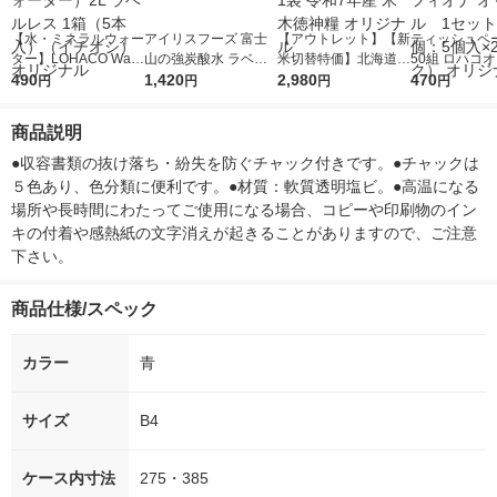
【水・ミネラルウォー
アイリスフーズ 富士
【アウトレット】【新
ティッシュペー
ター】LOHACO Wate
山の強炭酸水 ラベル
米切替特価】北海道産
50組 ロハコ
r（ロハコウォータ
490
レス 500ml 1箱（24
1,420
ななつぼし 無洗米 5k
2,980
ルソフトパッ
470
円
円
円
円
ー）2L ラベルレス 1
本入）
g 1袋 令和7年産 米 木
シュ フィオナ
箱（5本入）（イチオ
徳神糧 オリジナル
ナル 1セット
商品説明
シ） オリジナル
個：5個入×2
オリジナル
●収容書類の抜け落ち・紛失を防ぐチャック付きです。●チャックは
５色あり、色分類に便利です。●材質：軟質透明塩ビ。●高温になる
場所や長時間にわたってご使用になる場合、コピーや印刷物のイン
キの付着や感熱紙の文字消えが起きることがありますので、ご注意
下さい。
商品仕様/スペック
カラー
青
サイズ
B4
ケース内寸法
275・385