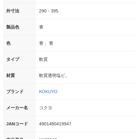
外寸法
290・395
製品色
青
色
青 、青
タイプ
軟質
材質
軟質透明塩ビ。
ブランド
KOKUYO
メーカー名
コクヨ
JANコード
4901480419947