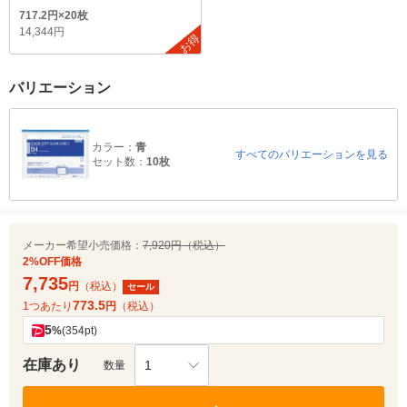
717.2円×20枚
14,344円
お得
バリエーション
カラー：
青
すべてのバリエーションを見る
セット数：
10枚
メーカー希望小売価格：
7,920円（税込）
2%OFF価格
7,735
円
（税込）
セール
773.5
1つあたり
円
（税込）
5
%
(354pt)
在庫あり
1
数量