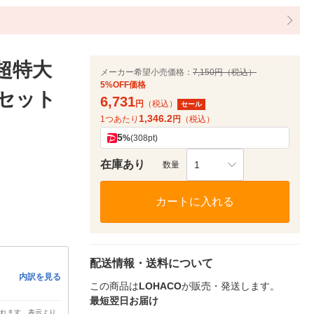
超特大
メーカー希望小売価格：
7,150円（税込）
5%OFF価格
1セット
6,731
円
（税込）
セール
1,346.2
1つあたり
円
（税込）
5
%
(308pt)
在庫あり
1
数量
カートに入れる
配送情報・送料について
内訳を見る
この商品は
LOHACO
が販売・発送します。
最短翌日お届け
されます。表示より