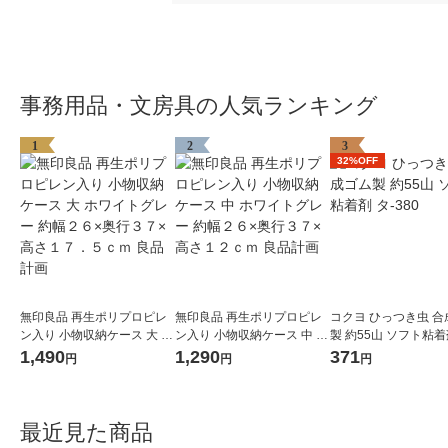
事務用品・文房具の人気ランキング
1
2
3
32%OFF
無印良品 再生ポリプロピレ
無印良品 再生ポリプロピレ
コクヨ ひっつき虫 合
ン入り 小物収納ケース 大 ホ
ン入り 小物収納ケース 中 ホ
製 約55山 ソフト粘着剤
ワイトグレー 約幅２６×奥行
ワイトグレー 約幅２６×奥行
80
1,490
1,290
371
円
円
円
３７×高さ１７．５ｃｍ 良品
３７×高さ１２ｃｍ 良品計画
計画
最近見た商品