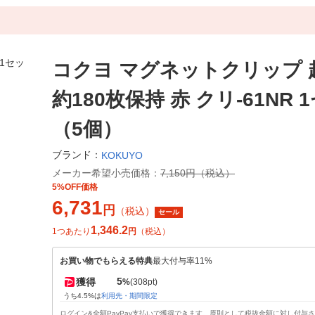
コクヨ マグネットクリップ 
約180枚保持 赤 クリ-61NR 
（5個）
ブランド：
KOKUYO
メーカー希望小売価格：
7,150円（税込）
5%OFF価格
6,731
円
（税込）
セール
1,346.2
1つあたり
円
（税込）
お買い物でもらえる特典
最大付与率11%
5
獲得
%
(308pt)
うち4.5%は
利用先・期間限定
ログイン&全額PayPay支払いで獲得できます。原則として税抜金額に対し付与