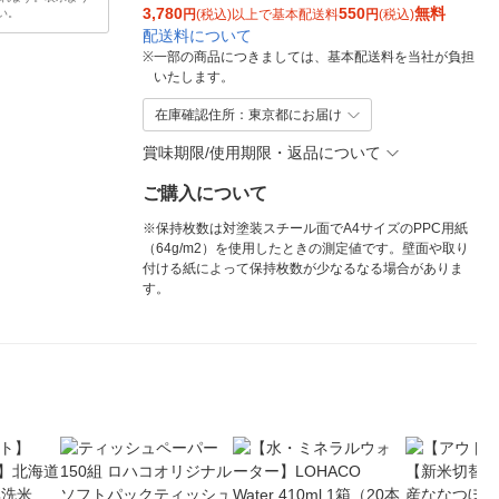
3,780
550
無料
い。
円
(税込)以上で基本配送料
円
(税込)
配送料について
※
一部の商品につきましては、基本配送料を当社が負担
いたします。
在庫確認住所：東京都にお届け
賞味期限/使用期限・返品について
ご購入について
※保持枚数は対塗装スチール面でA4サイズのPPC用紙
（64g/m2）を使用したときの測定値です。壁面や取り
付ける紙によって保持枚数が少なるなる場合がありま
す。