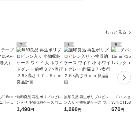
もっと見る
7
8
9
 18mm×
無印良品 再生ポリプロピレ
無印良品 再生ポリプロピレ
ニチバン セロテ
8 1パック
ン入り 小物収納ケース ワイ
ン入り 小物収納ケース ワイ
35m CT1535
ド 大 ホワイトグレー 約幅３
ド 小 ホワイトグレー 約幅３
巻入）
1,490
1,290
670
円
円
円
７×奥行２６×高さ１７．５
７×奥行２６×高さ９ｃｍ 良
ｃｍ 良品計画
品計画