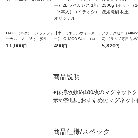
HAKU（ハク） メラノフォ
【水・ミネラルウォータ
アタックゼロ（Attack
ーカスＩＶ 45ｇ 資生
ー】LOHACO Water（ロハ
O) ドラム式専用 詰め
堂 おまけ付き
コウォーター）2L ラベルレ
ガジャンボ 2300g 1
11,000
490
5,820
円
円
円
ス 1箱（5本入）（イチオ
（2個入) 洗濯洗剤 花
シ） オリジナル
商品説明
●保持枚数約180枚のマグネット
示や整理におすすめのマグネット
商品仕様/スペック