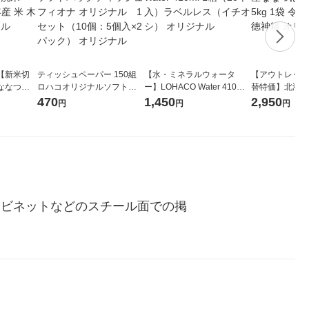
【新米切
ティッシュペーパー 150組
【水・ミネラルウォータ
【アウトレット
ななつぼ
ロハコオリジナルソフトパ
ー】LOHACO Water 410ml
替特価】北海道
袋 令和7年産
ックティッシュ フィオナ オ
1箱（20本入）ラベルレス
し 精白米 5kg
470
1,450
2,950
円
円
円
ジナル
リジナル 1セット（10個：
（イチオシ） オリジナル
米 木徳神糧 オ
5個入×2パック） オリジナ
ル
キャビネットなどのスチール面での掲