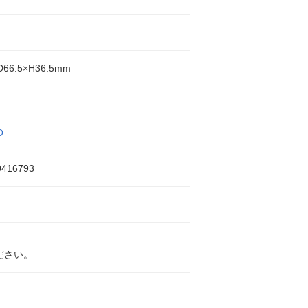
D66.5×H36.5mm
O
0416793
ださい。