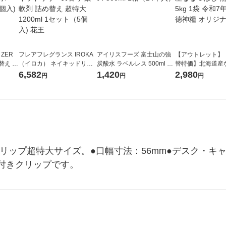
 ZER
フレアフレグランス IROKA
アイリスフーズ 富士山の強
【アウトレット】
替え メ
（イロカ） ネイキッドリリ
炭酸水 ラベルレス 500ml 1
替特価】北海道産
セット
ーの香り 柔軟剤 詰め替え 超
箱（24本入）
し 無洗米 5kg 1
6,582
1,420
2,980
円
円
円
王
特大 1200ml 1セット（5個
米 木徳神糧 オリ
入) 花王
クリップ超特大サイズ。●口幅寸法：56mm●デスク・
付きクリップです。