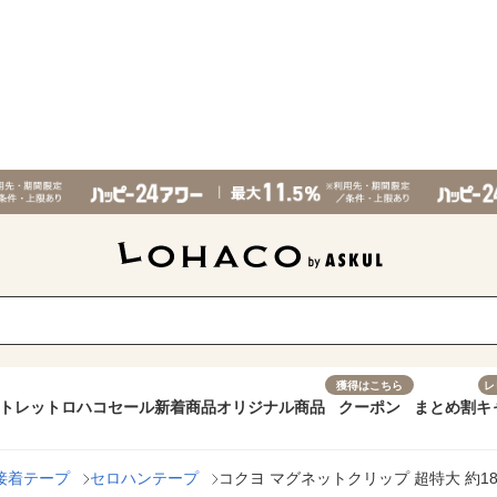
獲得はこちら
レ
トレット
ロハコセール
新着商品
オリジナル商品
クーポン
まとめ割
キ
接着テープ
セロハンテープ
コクヨ マグネットクリップ 超特大 約180