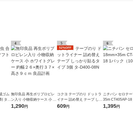
4
5
6
52%OFF
成ゴム
無印良品 再生ポリプロピレ
コクヨ テープのり ドットラ
ニチバン セロテープ
 タ-3
ン入り 小物収納ケース 小 ホ
イナー 詰め替え テープ しっ
35m CT405AP-1
ワイトグレー 約幅２６×奥行
かり貼るタイプ 3個 タ-D400
（10巻入）
1,290
609
1,395
円
円
円
３７×高さ９ｃｍ 良品計画
-08N