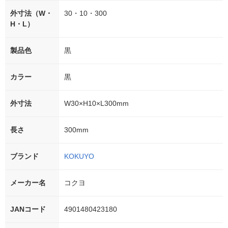
外寸法（W・
30・10・300
H・L）
製品色
黒
カラー
黒
外寸法
W30×H10×L300mm
長さ
300mm
ブランド
KOKUYO
メーカー名
コクヨ
JANコード
4901480423180