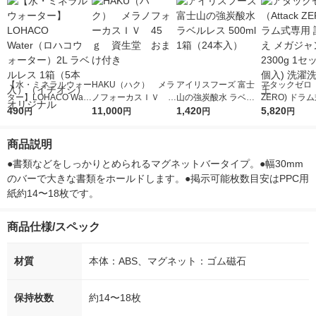
【水・ミネラルウォー
HAKU（ハク） メラ
アイリスフーズ 富士
アタックゼロ（A
ター】LOHACO Wate
ノフォーカスＩＶ 4
山の強炭酸水 ラベル
ZERO) ドラ
r（ロハコウォータ
490
5ｇ 資生堂 おまけ
11,000
レス 500ml 1箱（24
1,420
詰め替え メガ
5,820
円
円
円
円
ー）2L ラベルレス 1
付き
本入）
ボ 2300g 1
箱（5本入）（イチオ
個入) 洗濯洗剤
商品説明
シ） オリジナル
●書類などをしっかりとめられるマグネットバータイプ。●幅30mm
のバーで大きな書類をホールドします。●掲示可能枚数目安はPPC用
紙約14〜18枚です。
商品仕様/スペック
材質
本体：ABS、マグネット：ゴム磁石
保持枚数
約14〜18枚