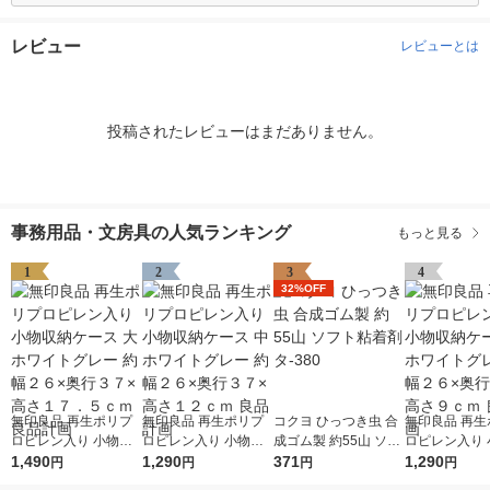
レビュー
レビューとは
投稿されたレビューはまだありません。
事務用品・文房具の人気ランキング
もっと見る
1
2
3
4
32%OFF
無印良品 再生ポリプ
無印良品 再生ポリプ
コクヨ ひっつき虫 合
無印良品 再生
ロピレン入り 小物収
ロピレン入り 小物収
成ゴム製 約55山 ソフ
ロピレン入り 
納ケース 大 ホワイト
1,490
納ケース 中 ホワイト
1,290
ト粘着剤 タ-380
371
納ケース 小 
1,290
円
円
円
円
グレー 約幅２６×奥行
グレー 約幅２６×奥行
グレー 約幅２