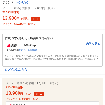
ブランド：
KOKUYO
メーカー希望小売価格：
17,600円（税込）
21%OFF価格
13,900
円
（税込）
セール
1,390
1つあたり
円
（税込）
お買い物でもらえる特典
最大付与率7%
内訳を見る
5
獲得
%
(637pt)
うち4.5%は
利用先・期間限定
ログイン&全額PayPay支払いで獲得できます。原則として税抜金額に対し付与されます。
表示よりも実際の付与数、付与率が少ない場合があります。詳細は内訳からご確認くださ
い。
ログインはこちら
メーカー希望小売価格：
17,600円（税込）
21%OFF価格
13,900
円
（税込）
セール
1,390
1つあたり
円
（税込）