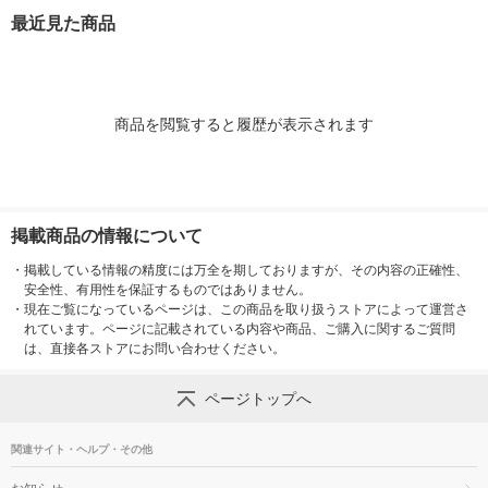
３７×高さ１７．５ｃ
３７×高さ１２ｃｍ 良
３７×高さ９ｃ
最近見た商品
ｍ 良品計画
品計画
計画
商品を閲覧すると履歴が表示されます
掲載商品の情報について
・
掲載している情報の精度には万全を期しておりますが、その内容の正確性、
安全性、有用性を保証するものではありません。
・
現在ご覧になっているページは、この商品を取り扱うストアによって運営さ
れています。ページに記載されている内容や商品、ご購入に関するご質問
は、直接各ストアにお問い合わせください。
ページトップへ
関連サイト・ヘルプ・その他