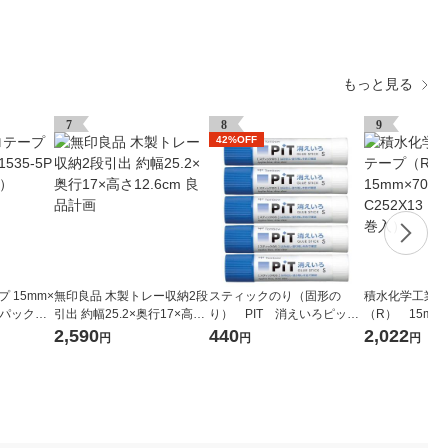
もっと見る
7
8
9
42%OFF
 15mm×
無印良品 木製トレー収納2段
スティックのり（固形の
積水化学工業 
 1パック（5
引出 約幅25.2×奥行17×高さ
り） PIT 消えいろピット
（R） 15mm×
12.6cm 良品計画
S 乾くと色が消える PT-T
X13 1パック
2,590
440
2,022
円
円
円
C 5本 トンボ鉛筆