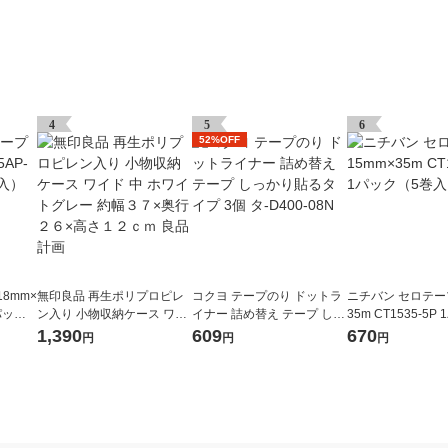
4
5
6
52%OFF
8mm×
無印良品 再生ポリプロピレ
コクヨ テープのり ドットラ
ニチバン セロテープ
1パック
ン入り 小物収納ケース ワイ
イナー 詰め替え テープ しっ
35m CT1535-5P
ド 中 ホワイトグレー 約幅３
かり貼るタイプ 3個 タ-D400
巻入）
1,390
609
670
円
円
円
７×奥行２６×高さ１２ｃｍ
-08N
良品計画