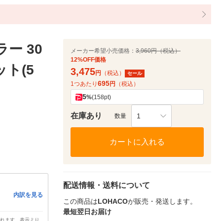
ー 30
メーカー希望小売価格：
3,960円（税込）
12%OFF価格
ット(5
3,475
円
（税込）
セール
695
1つあたり
円
（税込）
5
%
(158pt)
在庫あり
1
数量
カートに入れる
配送情報・送料について
内訳を見る
この商品は
LOHACO
が販売・発送します。
最短翌日お届け
されます。表示より