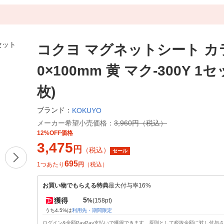
コクヨ マグネットシート カラ
0×100mm 黄 マク-300Y 1セ
枚)
ブランド：
KOKUYO
メーカー希望小売価格：
3,960円（税込）
12%OFF価格
3,475
円
（税込）
セール
695
1つあたり
円
（税込）
お買い物でもらえる特典
最大付与率16%
5
獲得
%
(158pt)
うち4.5%は
利用先・期間限定
ログイン&全額PayPay支払いで獲得できます。原則として税抜金額に対し付与