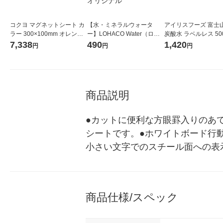
コクヨ マグネットシート カ
【水・ミネラルウォータ
アイリスフーズ 富士
ラー 300×100mm オレンジ
ー】LOHACO Water（ロハ
炭酸水 ラベルレス 500
マク-300YR 1セット(10枚)
コウォーター）2L ラベルレ
箱（24本入）
7,338
490
1,420
円
円
円
ス 1箱（5本入）（イチオ
シ） オリジナル
商品説明
●カットに便利な方眼罫入りのあ
シートです。●ホワイトボード行
小さい文字でのスチール面への表示
商品仕様/スペック