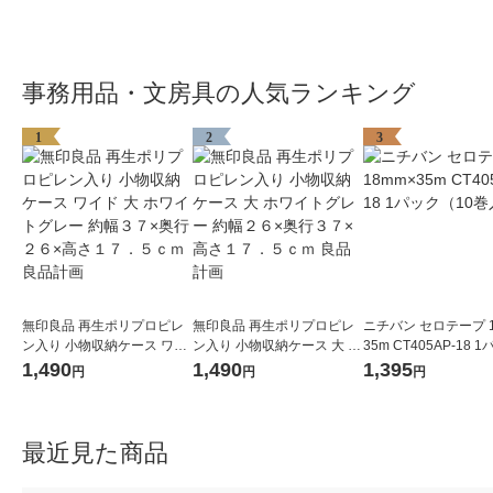
事務用品・文房具の人気ランキング
1
2
3
無印良品 再生ポリプロピレ
無印良品 再生ポリプロピレ
ニチバン セロテープ 1
ン入り 小物収納ケース ワイ
ン入り 小物収納ケース 大 ホ
35m CT405AP-18 
ド 大 ホワイトグレー 約幅３
ワイトグレー 約幅２６×奥行
（10巻入）
1,490
1,490
1,395
円
円
円
７×奥行２６×高さ１７．５
３７×高さ１７．５ｃｍ 良品
ｃｍ 良品計画
計画
最近見た商品