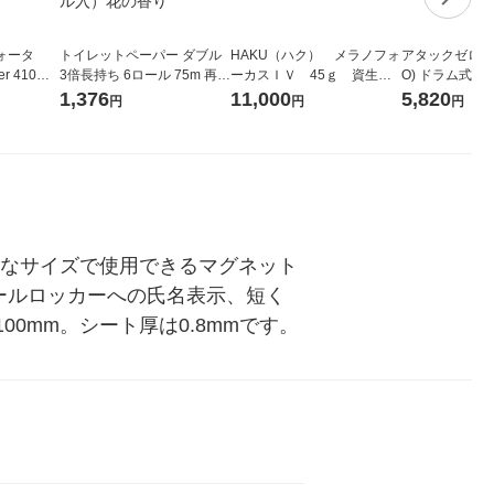
ォータ
トイレットペーパー ダブル
HAKU（ハク） メラノフォ
アタックゼロ（At
r 410ml
3倍長持ち 6ロール 75m 再生
ーカスＩＶ 45ｇ 資生
O) ドラム式専
ベルレス
紙配合 スコッティフラワー
堂 おまけ付き
ガジャンボ 230
1,376
11,000
5,820
円
円
円
リジナル
パック 1セット（2パック12
（2個入) 洗濯
ロール入）花の香り
きなサイズで使用できるマグネット
ールロッカーへの氏名表示、短く
0mm。シート厚は0.8mmです。