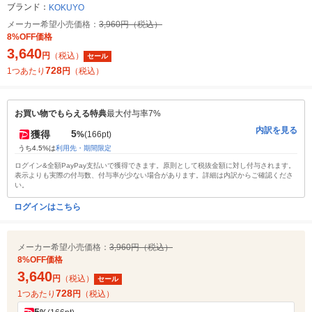
ブランド：
KOKUYO
メーカー希望小売価格：
3,960円（税込）
8%OFF価格
3,640
円
（税込）
セール
728
1つあたり
円
（税込）
お買い物でもらえる特典
最大付与率7%
内訳を見る
5
獲得
%
(166pt)
うち4.5%は
利用先・期間限定
ログイン&全額PayPay支払いで獲得できます。原則として税抜金額に対し付与されます。
表示よりも実際の付与数、付与率が少ない場合があります。詳細は内訳からご確認くださ
い。
ログインはこちら
メーカー希望小売価格：
3,960円（税込）
8%OFF価格
3,640
円
（税込）
セール
728
1つあたり
円
（税込）