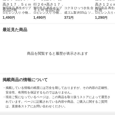
無印良品 再生ポリプ
無印良品 再生ポリプ
コクヨ ひっつき虫 合
無印良品 再生
ロピレン入り 小物収
ロピレン入り 小物収
成ゴム製 約55山 ソフ
ロピレン入り 
納ケース 大 ホワイト
1,490
納ケース ワイド 大 ホ
1,490
ト粘着剤 タ-380
371
納ケース 中 
1,290
円
円
円
円
グレー 約幅２６×奥行
ワイトグレー 約幅３
グレー 約幅２
３７×高さ１７．５ｃ
７×奥行２６×高さ１
３７×高さ１２
最近見た商品
ｍ 良品計画
７．５ｃｍ 良品計画
品計画
商品を閲覧すると履歴が表示されます
掲載商品の情報について
・
掲載している情報の精度には万全を期しておりますが、その内容の正確性、
安全性、有用性を保証するものではありません。
・
現在ご覧になっているページは、この商品を取り扱うストアによって運営さ
れています。ページに記載されている内容や商品、ご購入に関するご質問
は、直接各ストアにお問い合わせください。