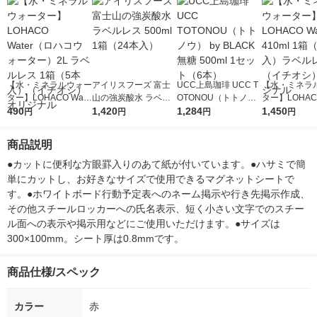
【水・ミネラルウォー
アイリスフーズ 富士
UCC上島珈琲 UCC T
【水・ミネラ
ター】LOHACO Wate
山の強炭酸水 ラベル
OTONOU（トトノ
ター】LOHACO
r（ロハコウォータ
490
レス 500ml 1箱（24
1,420
ウ） by BLACK無糖 5
1,284
r 410ml 1箱
1,450
円
円
円
円
ー）2L ラベルレス 1
本入）
00ml 1セット（6本）
入）ラベルレ
箱（5本入）（イチオ
オシ） オリジ
商品説明
シ） オリジナル
●カットに便利な方眼罫入りのあて紙が付いています。●ハサミで簡
単にカットし、お好きなサイズで使用できるマグネットシートで
す。●ホワイトボード行動予定表へのネーム掲示や行き先掲示作成、
その他スチールロッカーへの氏名表示、短く小さい文字でのスチー
ル面への表示や掲示用などにご使用いただけます。●サイズは
300×100mm。シート厚は0.8mmです。
商品仕様/スペック
カラー
赤