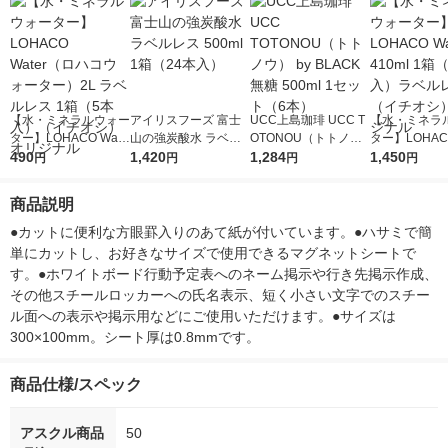
【水・ミネラルウォー
アイリスフーズ 富士
UCC上島珈琲 UCC T
【水・ミネラ
ター】LOHACO Wate
山の強炭酸水 ラベル
OTONOU（トトノ
ター】LOHACO
r（ロハコウォータ
490
レス 500ml 1箱（24
1,420
ウ） by BLACK無糖 5
1,284
r 410ml 1箱
1,450
円
円
円
円
ー）2L ラベルレス 1
本入）
00ml 1セット（6本）
入）ラベルレ
箱（5本入）（イチオ
オシ） オリジ
商品説明
シ） オリジナル
●カットに便利な方眼罫入りのあて紙が付いています。●ハサミで簡
単にカットし、お好きなサイズで使用できるマグネットシートで
す。●ホワイトボード行動予定表へのネーム掲示や行き先掲示作成、
その他スチールロッカーへの氏名表示、短く小さい文字でのスチー
ル面への表示や掲示用などにご使用いただけます。●サイズは
300×100mm。シート厚は0.8mmです。
商品仕様/スペック
アスクル商品
50