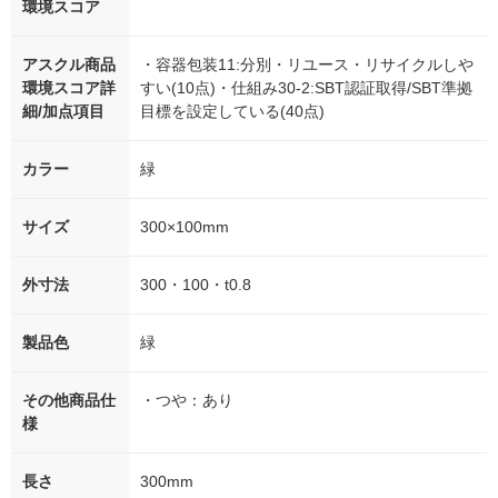
環境スコア
アスクル商品
・容器包装11:分別・リユース・リサイクルしや
環境スコア詳
すい(10点)・仕組み30-2:SBT認証取得/SBT準拠
細/加点項目
目標を設定している(40点)
カラー
緑
サイズ
300×100mm
外寸法
300・100・t0.8
製品色
緑
その他商品仕
・つや：あり
様
長さ
300mm