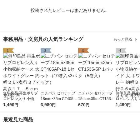
投稿されたレビューはまだありません。
事務用品・文房具の人気ランキング
もっと見る
1
2
3
4
無印良品 再生ポリプ
ニチバン セロテープ
ニチバン セロテープ
無印良品 再生
ロピレン入り 小物収
18mm×35m CT405A
15mm×35m CT1535-
ロピレン入り 
納ケース 大 ホワイト
1,490
P-18 1セット（10巻
3,980
5P 1パック（5巻入）
670
納ケース ワイド
1,490
円
円
円
円
グレー 約幅２６×奥行
入×3パック）
ワイトグレー 
３７×高さ１７．５ｃ
７×奥行２６×
最近見た商品
ｍ 良品計画
７．５ｃｍ 良