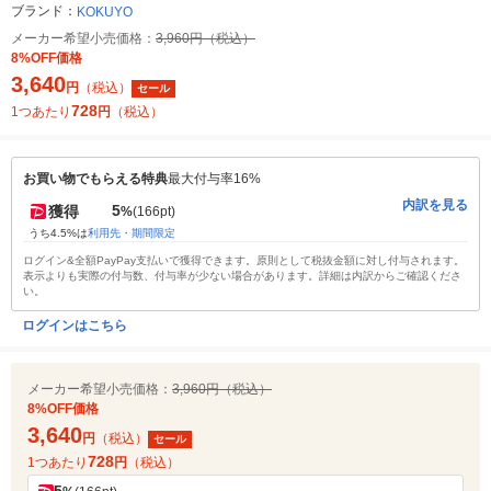
ブランド：
KOKUYO
メーカー希望小売価格：
3,960円（税込）
8%OFF価格
3,640
円
（税込）
セール
728
1つあたり
円
（税込）
お買い物でもらえる特典
最大付与率16%
内訳を見る
5
獲得
%
(166pt)
うち4.5%は
利用先・期間限定
ログイン&全額PayPay支払いで獲得できます。原則として税抜金額に対し付与されます。
表示よりも実際の付与数、付与率が少ない場合があります。詳細は内訳からご確認くださ
い。
ログインはこちら
メーカー希望小売価格：
3,960円（税込）
8%OFF価格
3,640
円
（税込）
セール
728
1つあたり
円
（税込）