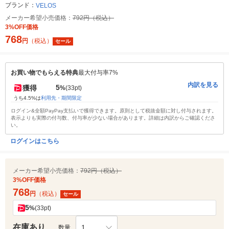
ブランド：
VELOS
メーカー希望小売価格：
792円（税込）
3%OFF価格
768
円
（税込）
セール
お買い物でもらえる特典
最大付与率7%
内訳を見る
5
獲得
%
(33pt)
うち4.5%は
利用先・期間限定
ログイン&全額PayPay支払いで獲得できます。原則として税抜金額に対し付与されます。
表示よりも実際の付与数、付与率が少ない場合があります。詳細は内訳からご確認くださ
い。
ログインはこちら
メーカー希望小売価格：
792円（税込）
3%OFF価格
768
円
（税込）
セール
5
%
(33pt)
在庫あり
1
数量