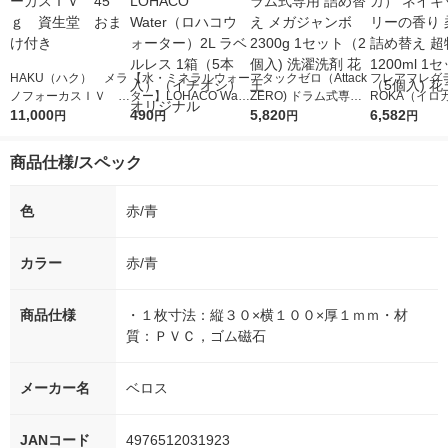
HAKU（ハク） メラ
【水・ミネラルウォー
アタックゼロ（Attack
フレアフレグラ
ノフォーカスＩＶ 4
ター】LOHACO Wate
ZERO) ドラム式専用
ROKA（イロ
5ｇ 資生堂 おまけ
11,000
r（ロハコウォータ
490
詰め替え メガジャン
5,820
イキッドリリ
6,582
円
円
円
円
付き
ー）2L ラベルレス 1
ボ 2300g 1セット（2
柔軟剤 詰め替
箱（5本入）（イチオ
個入) 洗濯洗剤 花王
大 1200ml 
商品仕様/スペック
シ） オリジナル
（5個入) 花王
色
赤/青
カラー
赤/青
商品仕様
・１枚寸法：縦３０×横１００×厚１ｍｍ・材
質：ＰＶＣ，ゴム磁石
メーカー名
ベロス
JANコード
4976512031923