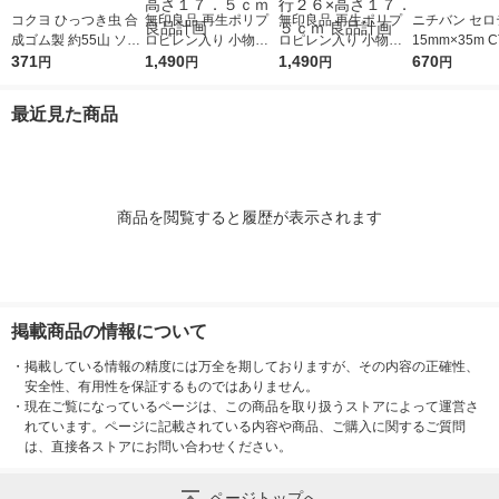
コクヨ ひっつき虫 合
無印良品 再生ポリプ
無印良品 再生ポリプ
ニチバン セロ
成ゴム製 約55山 ソフ
ロピレン入り 小物収
ロピレン入り 小物収
15mm×35m C
ト粘着剤 タ-380
371
納ケース 大 ホワイト
1,490
納ケース ワイド 大 ホ
1,490
5P 1パック（
670
円
円
円
円
グレー 約幅２６×奥行
ワイトグレー 約幅３
３７×高さ１７．５ｃ
７×奥行２６×高さ１
最近見た商品
ｍ 良品計画
７．５ｃｍ 良品計画
商品を閲覧すると履歴が表示されます
掲載商品の情報について
・
掲載している情報の精度には万全を期しておりますが、その内容の正確性、
安全性、有用性を保証するものではありません。
・
現在ご覧になっているページは、この商品を取り扱うストアによって運営さ
れています。ページに記載されている内容や商品、ご購入に関するご質問
は、直接各ストアにお問い合わせください。
ページトップへ