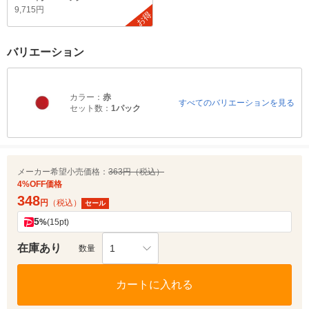
9,715円
お得
バリエーション
カラー：
赤
すべてのバリエーションを見る
セット数：
1パック
メーカー希望小売価格：
363円（税込）
4%OFF価格
348
円
（税込）
セール
5
%
(15pt)
在庫あり
1
数量
カートに入れる