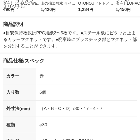
ター】LOHACO Wate
山の強炭酸水 ラベル
OTONOU（トトノ
ター】LOHACO
r（ロハコウォータ
490
レス 500ml 1箱（24
1,420
ウ） by BLACK無糖 5
1,284
r 410ml 1箱
1,450
円
円
円
円
ー）2L ラベルレス 1
本入）
00ml 1セット（6本）
入）ラベルレ
箱（5本入）（イチオ
オシ） オリジ
商品説明
シ） オリジナル
●目安保持枚数はPPC用紙2〜5枚です。●スチール板にピタッと止ま
るカラーマグネットです。●廃棄時にプラスチック部とマグネット部
を分別することができます。
商品仕様/スペック
カラー
赤
入り数
5個
外寸法(mm)
（A・B・C・D）/30・17・4・7
種類
φ30