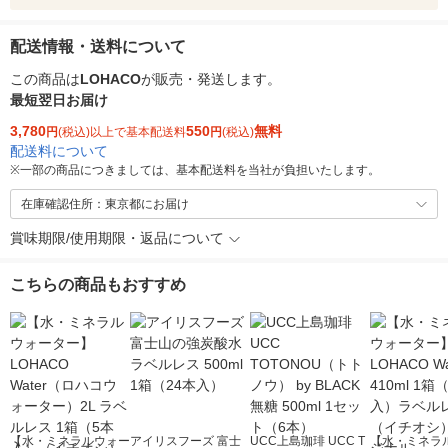
配送情報・送料について
この商品は
LOHACO
が販売・発送します。
最短翌日お届け
3,780
550
無料
円
(税込)以上で基本配送料
円
(税込)
配送料について
※
一部の商品につきましては、基本配送料を当社が負担いたします。
在庫確認住所：東京都にお届け
賞味期限/使用期限・返品について
こちらの商品もおすすめ
【水・ミネラルウォー
アイリスフーズ 富士
UCC上島珈琲 UCC T
【水・ミネラ