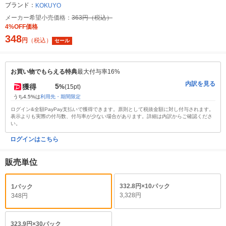
ブランド：
KOKUYO
メーカー希望小売価格：
363円（税込）
4%OFF価格
348
円
（税込）
セール
お買い物でもらえる特典
最大付与率16%
内訳を見る
5
獲得
%
(15pt)
うち4.5%は
利用先・期間限定
ログイン&全額PayPay支払いで獲得できます。原則として税抜金額に対し付与されます。
表示よりも実際の付与数、付与率が少ない場合があります。詳細は内訳からご確認くださ
い。
ログインはこちら
販売単位
332.8円×10パック
1パック
3,328円
348円
323.9円×30パック