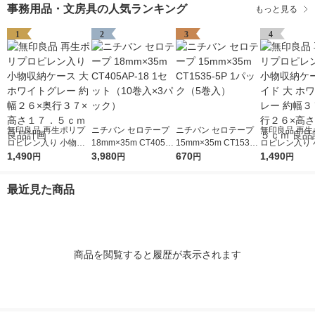
事務用品・文房具の人気ランキング
もっと見る
1
2
3
4
無印良品 再生ポリプ
ニチバン セロテープ
ニチバン セロテープ
無印良品 再生
ロピレン入り 小物収
18mm×35m CT405A
15mm×35m CT1535-
ロピレン入り 
納ケース 大 ホワイト
1,490
P-18 1セット（10巻
3,980
5P 1パック（5巻入）
670
納ケース ワイド
1,490
円
円
円
円
グレー 約幅２６×奥行
入×3パック）
ワイトグレー 
３７×高さ１７．５ｃ
７×奥行２６×
最近見た商品
ｍ 良品計画
７．５ｃｍ 良
商品を閲覧すると履歴が表示されます