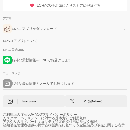
LOHACOをお気に入りストアに登録する
アプリ
ロハコアプリをダウンロード
ロハコアプリについて
ロハコ公式LINE
お得な最新情報をLINEでお届けします
ニュースレター
お得な最新情報をメールでお届けします
Instagram
X（旧Twitter）
ご利用上の注意
LOHACOプライバシーポリシー
カスタマーハラスメントに対する基本方針
ご利用規約
アスクルのサイバーセキュリティ
特定商取引法に基づく表記
酒類販売管理者標識の掲示
古物営業法に基づく表記
医薬品の販売に関する表示