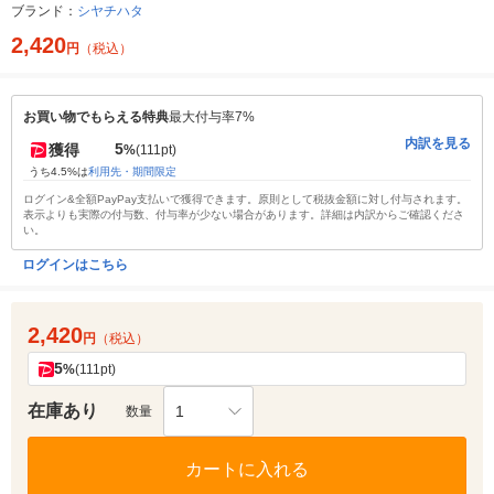
ブランド：
シヤチハタ
2,420
円
（税込）
お買い物でもらえる特典
最大付与率7%
内訳を見る
5
獲得
%
(111pt)
うち4.5%は
利用先・期間限定
ログイン&全額PayPay支払いで獲得できます。原則として税抜金額に対し付与されます。
表示よりも実際の付与数、付与率が少ない場合があります。詳細は内訳からご確認くださ
い。
ログインはこちら
2,420
円
（税込）
5
%
(111pt)
在庫あり
1
数量
カートに入れる