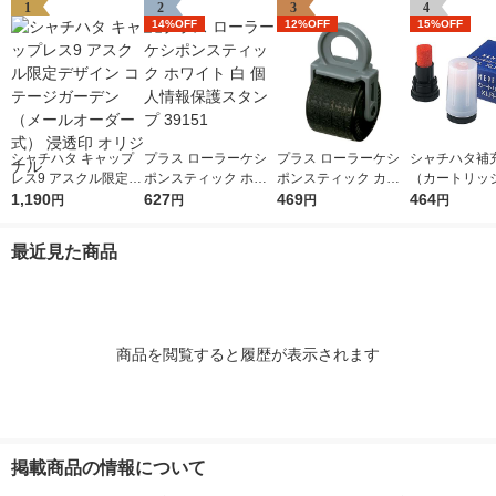
1
2
3
4
14%OFF
12%OFF
15%OFF
シャチハタ キャップ
プラス ローラーケシ
プラス ローラーケシ
シャチハタ補
レス9 アスクル限定デ
ポンスティック ホワ
ポンスティック カー
（カートリッ
ザイン コテージガー
1,190
イト 白 個人情報保護
627
トリッジ 個人情報保
469
ネーム・ネー
464
円
円
円
円
デン（メールオーダー
スタンプ 39151
護スタンプ 39188
XLR-GP 朱色
式） 浸透印 オリジナ
本入×1箱）
最近見た商品
ル
商品を閲覧すると履歴が表示されます
掲載商品の情報について