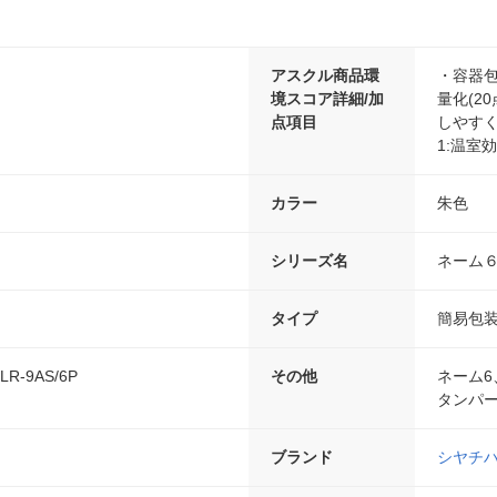
アスクル商品環
・容器包
境スコア詳細/加
量化(2
点項目
しやすく
1:温室
カラー
朱色
シリーズ名
ネーム
タイプ
簡易包装
LR-9AS/6P
その他
ネーム6
タンパー
ブランド
シヤチ