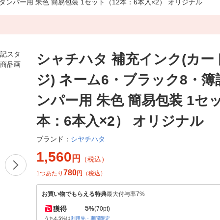
ンパー用 朱色 簡易包装 1セット（12本：6本入×2） オリジナル
シャチハタ 補充インク(カー
ジ) ネーム6・ブラック8・
ンパー用 朱色 簡易包装 1セ
本：6本入×2） オリジナル
シヤチハタ
ブランド：
1,560
円
（税込）
780
1つあたり
円
（税込）
お買い物でもらえる特典
最大付与率7%
5
獲得
%
(70pt)
うち4.5%は
利用先・期間限定