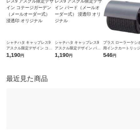
シャチハタ キャップレス9
シャチハタ キャップレス9
プラス ローラーケシポ
アスクル限定デザイン コテ
アスクル限定デザイン バー
用インクカートリッジ
ージガーデン（メールオー
ド（メールオーダー式） 浸
情報保護スタンプ IS-0
1,190
1,190
546
円
円
円
ダー式） 浸透印 オリジナル
透印 オリジナル
37299
最近見た商品