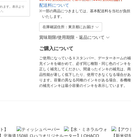
配送料について
されます。表示より
※
一部の商品につきましては、基本配送料を当社が負担
い。
いたします。
在庫確認住所：東京都にお届け
賞味期限/使用期限・返品について
ご購入について
ご使用になっているＸスタンパー、データーネームの補
充インキを確かめて、必ず同じ種類・同じ色のインキを
正しく補充してください。間違ったインキの補充は、商
品性能が著しく低下したり、使用できなくなる場合があ
ります。容量の異なる同種のインキがある場合、各機種
の補充インキは最小容量のインキを表示しています。