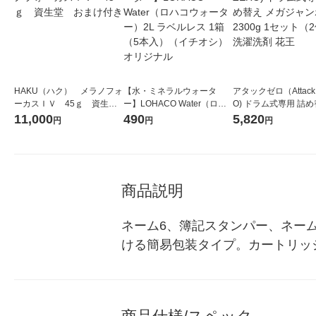
HAKU（ハク） メラノフォ
【水・ミネラルウォータ
アタックゼロ（Attack
ーカスＩＶ 45ｇ 資生
ー】LOHACO Water（ロハ
O) ドラム式専用 詰め
堂 おまけ付き
コウォーター）2L ラベルレ
ガジャンボ 2300g 1
11,000
490
5,820
円
円
円
ス 1箱（5本入）（イチオ
（2個入) 洗濯洗剤 花
シ） オリジナル
商品説明
ネーム6、簿記スタンパー、ネー
ける簡易包装タイプ。カートリッ