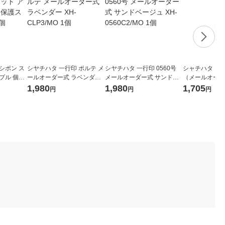
シポン ス
シヤチハタ 一行印 ポルテ メ
シヤチハタ 一行印 0560号
シャチハタ ネ
プル 個人
ールオーダー式 ラベンダー
メールオーダー式 サンドベ
（メールオーダ
187 1
XH-CLP3/MO 1個
ージュ XH-0560C2/MO 1個
ー XL-U6-4/M
1,980
1,980
1,705
円
円
円