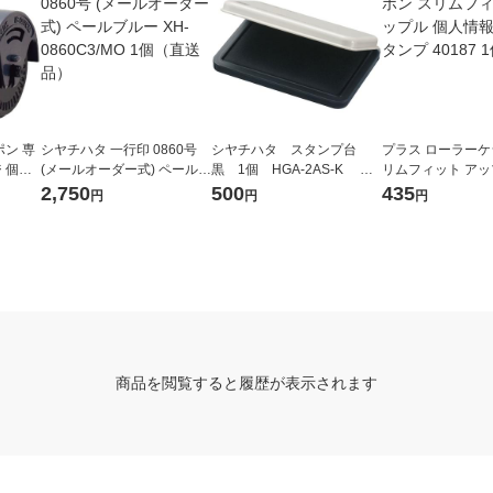
ン 専
シヤチハタ 一行印 0860号
シヤチハタ スタンプ台
プラス ローラーケ
 個人
(メールオーダー式) ペールブ
黒 1個 HGA-2AS-K オ
リムフィット アッ
07CM
ルー XH-0860C3/MO 1個
リジナル
情報保護スタンプ 40
2,750
500
435
円
円
円
（直送品）
個
商品を閲覧すると履歴が表示されます