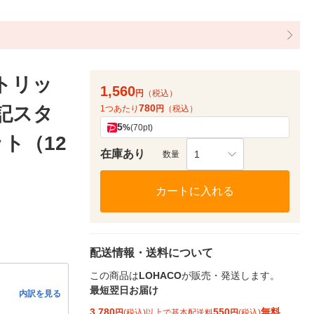
トリッ
1,560
円
（税込）
780
簿記スタ
1つあたり
円
（税込）
5
%
(70pt)
ット（12
在庫あり
1
数量
カートに入れる
配送情報・送料について
この商品は
LOHACO
が販売・発送します。
最短翌日お届け
内訳を見る
3,780
550
無料
円
(税込)以上で基本配送料
円
(税込)