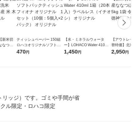
【新米切
ティッシュペーパー 150組
【水・ミネラルウォータ
【アウトレット
ななつぼ
ロハコオリジナルソフトパ
ー】LOHACO Water 410ml
替特価】北海道
袋 令和7年産
ックティッシュ フィオナ オ
1箱（20本入）ラベルレス
し 精白米 5kg
470
1,450
2,950
円
円
円
ジナル
リジナル 1セット（10個：
（イチオシ） オリジナル
米 木徳神糧 オ
5個入×2パック） オリジナ
ル
トリッジ）です。ゴミや手間が省
スクル限定・ロハコ限定