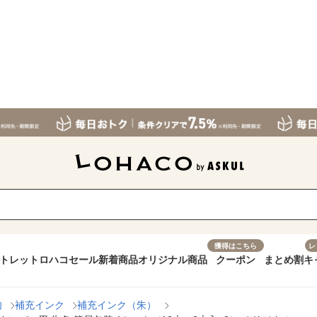
獲得はこちら
レ
トレット
ロハコセール
新着商品
オリジナル商品
クーポン
まとめ割
キ
肉
補充インク
補充インク（朱）