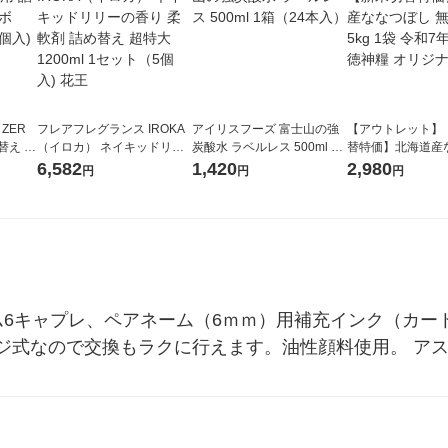
 ZER
フレアフレグランス IROKA
アイリスフーズ 富士山の強
【アウトレット】
替え メ
（イロカ） ネイキッドリリ
炭酸水 ラベルレス 500ml 1
替特価】北海道産
セット
ーの香り 柔軟剤 詰め替え 超
箱（24本入）
し 無洗米 5kg 1
6,582
1,420
2,980
円
円
円
王
特大 1200ml 1セット（5個
米 木徳神糧 オリ
入) 花王
ム6キャプレ、ペアネーム（6ｍｍ）用補充インク（カー
ジ式なので交換もラクに行えます。油性顔料使用。 ア