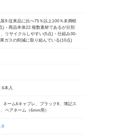
装9:従来品に比べ75％以上100％未満軽
0点)・商品本体22:複数素材であるが分別
、リサイクルしやすい(5点)・仕組み30-
効果ガスの削減に取り組んでいる(10点)
６
 6本入
、ネーム6キャプレ、ブラック8、簿記ス
、ペアネーム（6mm用）
ハタ