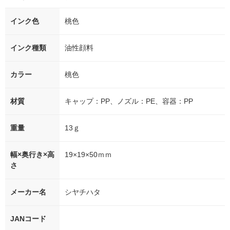
インク色
桃色
インク種類
油性顔料
カラー
桃色
材質
キャップ：PP、ノズル：PE、容器：PP
重量
13ｇ
幅×奥行き×高
19×19×50ｍｍ
さ
メーカー名
シヤチハタ
JANコード