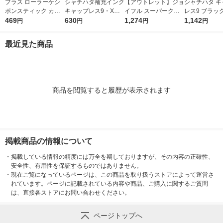
プラス ローラーケシ
シャチハタ補充インク
【アウトレット】ジョ
シャチハタ キ
ポンスティック カー
キャップレス9・Xス
イフル スーパークー
レス9 ブラック
トリッジ 個人情報保
469
タンパー用 XLR-20N
630
ラント補充液 2L ブル
1,274
L-CLN5AS40
1,142
円
円
円
円
護スタンプ 39188
朱色 20ml 1本
ー J-109 1個
最近見た商品
商品を閲覧すると履歴が表示されます
掲載商品の情報について
・
掲載している情報の精度には万全を期しておりますが、その内容の正確性、
安全性、有用性を保証するものではありません。
・
現在ご覧になっているページは、この商品を取り扱うストアによって運営さ
れています。ページに記載されている内容や商品、ご購入に関するご質問
は、直接各ストアにお問い合わせください。
ページトップへ