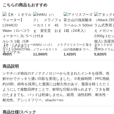
こちらの商品もおすすめ
【水・ミネラルウォー
HAKU（ハク） メラ
アイリスフーズ 富士
アタックゼロ（A
ター】LOHACO Wate
ノフォーカスＩＶ 4
山の強炭酸水 ラベル
ZERO) ドラ
r（ロハコウォータ
490
5ｇ 資生堂 おまけ
11,000
レス 500ml 1箱（24
1,420
詰め替え メガ
5,820
円
円
円
円
ー）2L ラベルレス 1
付き
本入）
ボ 2300g 1
箱（5本入）（イチオ
個入) 洗濯洗剤
商品説明
シ） オリジナル
シヤチハタ独自のナノテクノロジーから生まれたインキを採用。色
鮮やかでクッキリ濃い印影を実現しました。※乾燥時間：PPC用紙
約10秒。綿布を採用した盤面には耐久性があり、盤面を軽くたたく
ようにして複数回押すことで、鮮明な印影が得られます。フタを開
けたままでも、パッドは乾燥しません。紙用、油性顔料、耐水性・
耐光性。アシッドフリー。shachiーiro
商品仕様/スペック