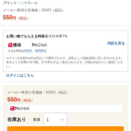
ブランド：
シヤチハタ
メーカー希望小売価格：
550円（税込）
550
円
（税込）
お買い物でもらえる特典
最大付与率7%
内訳を見る
5
獲得
%
(24pt)
うち4.5%は
利用先・期間限定
ログイン&全額PayPay支払いで獲得できます。原則として税抜金額に対し付与されます。
表示よりも実際の付与数、付与率が少ない場合があります。詳細は内訳からご確認くださ
い。
ログインはこちら
メーカー希望小売価格：
550円（税込）
550
円
（税込）
5
%
(24pt)
在庫あり
1
数量