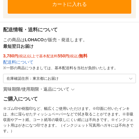
カートに入れる
配送情報・送料について
この商品は
LOHACO
が販売・発送します。
最短翌日お届け
3,780
550
無料
円
(税込)以上で基本配送料
円
(税込)
配送料について
※
一部の商品につきましては、基本配送料を当社が負担いたします。
在庫確認住所：東京都にお届け
賞味期限/使用期限・返品について
ご購入について
※ゴム印や樹脂印など、幅広くご使用いただけます。※印面に付いたインキ
は、水に湿らせたティッシュペーパーなどで拭き取ることができます。※非吸
収面やアート紙、コート紙等の吸収しにくい紙には不向きです。※インクジェ
ット用はがきになつ印できます。（インクジェット写真用ハガキには不向きで
す。）