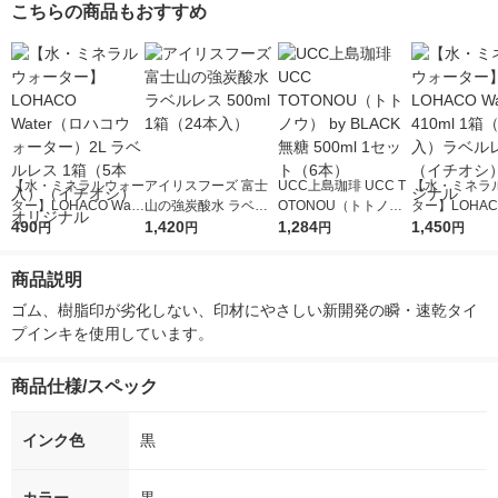
こちらの商品もおすすめ
【水・ミネラルウォー
アイリスフーズ 富士
UCC上島珈琲 UCC T
【水・ミネラ
ター】LOHACO Wate
山の強炭酸水 ラベル
OTONOU（トトノ
ター】LOHACO
r（ロハコウォータ
490
レス 500ml 1箱（24
1,420
ウ） by BLACK無糖 5
1,284
r 410ml 1箱
1,450
円
円
円
円
ー）2L ラベルレス 1
本入）
00ml 1セット（6本）
入）ラベルレ
箱（5本入）（イチオ
オシ） オリジ
商品説明
シ） オリジナル
ゴム、樹脂印が劣化しない、印材にやさしい新開発の瞬・速乾タイ
プインキを使用しています。
商品仕様/スペック
インク色
黒