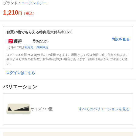
ブランド：
エーアンドジー
1,210
円
（税込）
お買い物でもらえる特典
最大付与率16%
内訳を見る
5
獲得
%
(55pt)
うち4.5%は
利用先・期間限定
ログイン&全額PayPay支払いで獲得できます。原則として税抜金額に対し付与されます。
表示よりも実際の付与数、付与率が少ない場合があります。詳細は内訳からご確認くださ
い。
ログインはこちら
バリエーション
サイズ：
中型
すべてのバリエーションを見る