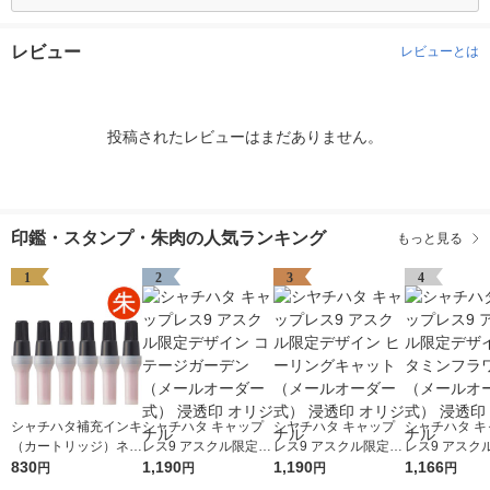
レビュー
レビューとは
投稿されたレビューはまだありません。
印鑑・スタンプ・朱肉の人気ランキング
もっと見る
1
2
3
4
シャチハタ補充インキ
シャチハタ キャップ
シヤチハタ キャップ
シャチハタ キ
（カートリッジ）ネー
レス9 アスクル限定デ
レス9 アスクル限定デ
レス9 アスク
ム9用 朱 6本入（簡易
830
ザイン コテージガー
1,190
ザイン ヒーリングキ
1,190
ザイン ビタミ
1,166
円
円
円
円
包装）XLR-9NAS/6P
デン（メールオーダー
ャット（メールオーダ
ワー（メール