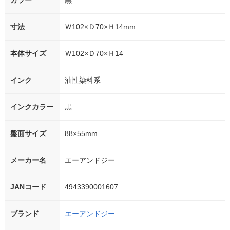
カラー
黒
寸法
Ｗ102×Ｄ70×Ｈ14mm
本体サイズ
Ｗ102×Ｄ70×Ｈ14
インク
油性染料系
インクカラー
黒
盤面サイズ
88×55mm
メーカー名
エーアンドジー
JANコード
4943390001607
ブランド
エーアンドジー