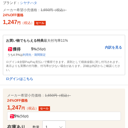
ブランド：
シヤチハタ
メーカー希望小売価格：
1,650円（税込）
24%OFF価格
1,247
円
（税込）
セール
お買い物でもらえる特典
最大付与率11%
内訳を見る
5
獲得
%
(56pt)
うち4.5%は
利用先・期間限定
ログイン&全額PayPay支払いで獲得できます。原則として税抜金額に対し付与されます。
表示よりも実際の付与数、付与率が少ない場合があります。詳細は内訳からご確認くださ
い。
ログインはこちら
メーカー希望小売価格：
1,650円（税込）
24%OFF価格
1,247
円
（税込）
セール
5
%
(56pt)
在庫あり
1
数量