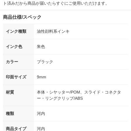
ト済みだから商品が届いたらすぐにご使用いただけます。
商品仕様/スペック
インク種類
油性顔料系インキ
インク色
朱色
カラー
ブラック
印面サイズ
9mm
材質
本体・シヤッター/POM、スライド・コネクタ
ー・リングクリップ/ABS
種類
河内
商品タイプ
河内