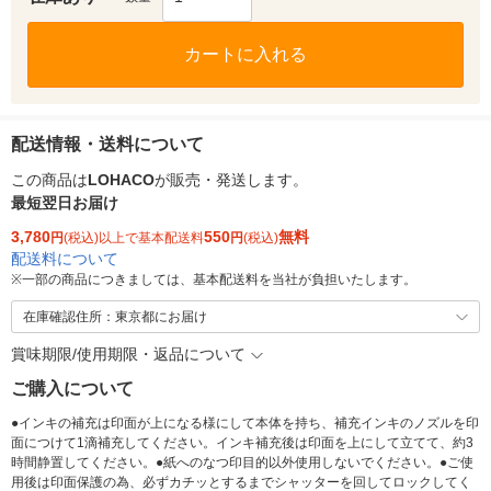
カートに入れる
配送情報・送料について
この商品は
LOHACO
が販売・発送します。
最短翌日お届け
3,780
550
無料
円
(税込)以上で基本配送料
円
(税込)
配送料について
※
一部の商品につきましては、基本配送料を当社が負担いたします。
在庫確認住所：東京都にお届け
賞味期限/使用期限・返品について
ご購入について
●インキの補充は印面が上になる様にして本体を持ち、補充インキのノズルを印
面につけて1滴補充してください。インキ補充後は印面を上にして立てて、約3
時間静置してください。●紙へのなつ印目的以外使用しないでください。●ご使
用後は印面保護の為、必ずカチッとするまでシャッターを回してロックしてく