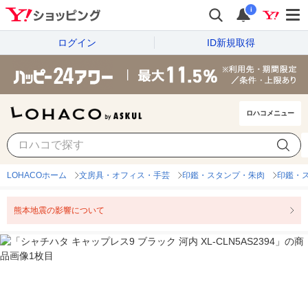
i
ログイン
ID新規取得
ロハコメニュー
LOHACOホーム
文房具・オフィス・手芸
印鑑・スタンプ・朱肉
印鑑・
熊本地震の影響について