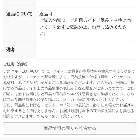
返品について
返品可
ご購入の際は、ご利用ガイド「返品・交換につ
いて」を必ずご確認の上、お申し込みくださ
い。
備考
ご注意【免責】
アスクル（LOHACO）では、サイト上に最新の商品情報を表示するよう努めて
おりますが、メーカーの都合等により、商品規格・仕様（容量、パッケージ、
原材料、原産国など）が変更される場合がございます。このため、実際にお届
けする商品とサイト上の商品情報の表記が異なる場合がございますので、ご使
用前には必ずお届けした商品の商品ラベルや注意書きをご確認ください。さら
に詳細な商品情報が必要な場合は、メーカー等にお問い合わせください。
また、商品名における「セット」や「箱」の表記は、必ずしも箱でのお届けを
お約束するものではありません。お届け形態は倉庫の在庫状況等により異なる
場合がございます。あらかじめご了承ください。
商品情報の誤りを報告する