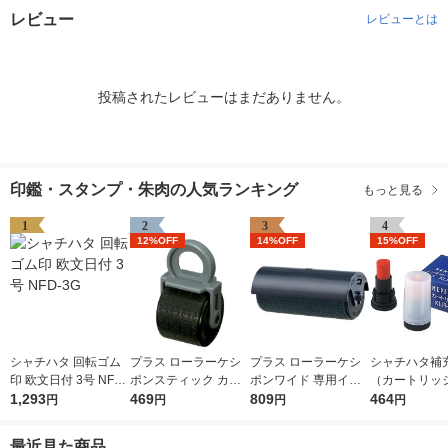
レビュー
レビューとは
投稿されたレビューはまだありません。
印鑑・スタンプ・朱肉の人気ランキング
もっと見る
1
2
3
4
12%OFF
14%OFF
15%OFF
シャチハタ 回転ゴム
プラス ローラーケシ
プラス ローラーケシ
シャチハタ補
印 欧文日付 3号 NFD-
ポンスティック カー
ポンワイド 専用イン
（カートリッ
3G
1,293
トリッジ 個人情報保
469
クカートリッジ 個人
809
ネーム・ネー
464
円
円
円
円
護スタンプ 39188
情報保護スタンプ IS-
XLR-GP 朱色
017CM 38129
本入×1箱）
最近見た商品