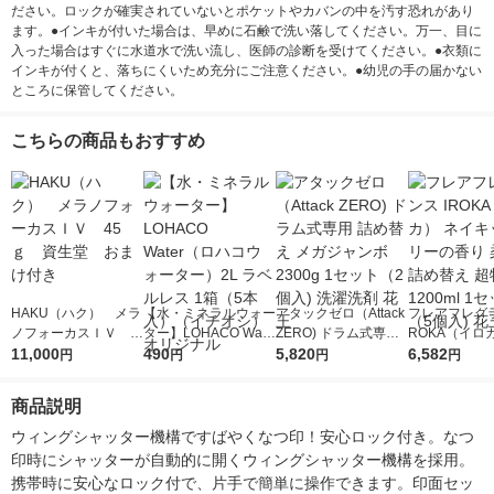
ださい。ロックが確実されていないとポケットやカバンの中を汚す恐れがあり
ます。●インキが付いた場合は、早めに石鹸で洗い落してください。万一、目に
入った場合はすぐに水道水で洗い流し、医師の診断を受けてください。●衣類に
インキが付くと、落ちにくいため充分にご注意ください。●幼児の手の届かない
ところに保管してください。
こちらの商品もおすすめ
HAKU（ハク） メラ
【水・ミネラルウォー
アタックゼロ（Attack
フレアフレグラ
ノフォーカスＩＶ 4
ター】LOHACO Wate
ZERO) ドラム式専用
ROKA（イロ
5ｇ 資生堂 おまけ
11,000
r（ロハコウォータ
490
詰め替え メガジャン
5,820
イキッドリリ
6,582
円
円
円
円
付き
ー）2L ラベルレス 1
ボ 2300g 1セット（2
柔軟剤 詰め替
箱（5本入）（イチオ
個入) 洗濯洗剤 花王
大 1200ml 
商品説明
シ） オリジナル
（5個入) 花王
ウィングシャッター機構ですばやくなつ印！安心ロック付き。なつ
印時にシャッターが自動的に開くウィングシャッター機構を採用。
携帯時に安心なロック付で、片手で簡単に操作できます。印面セッ