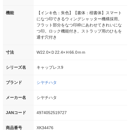
機能
【インキ色：朱色】【書体：楷書体】スマート
になつ印できるウィングシャッター機構採用。
フラット部分をなつ印枠にあわせてきれいにな
つ印。ロック機能付き。ストラップ用のひもを
通す穴付き
寸法
W22.0×Ｄ22.4×Ｈ66.0ｍｍ
シリーズ名
キャップレス9
ブランド
シヤチハタ
メーカー名
シヤチハタ
JANコード
4974052519727
商品番号
XK34476